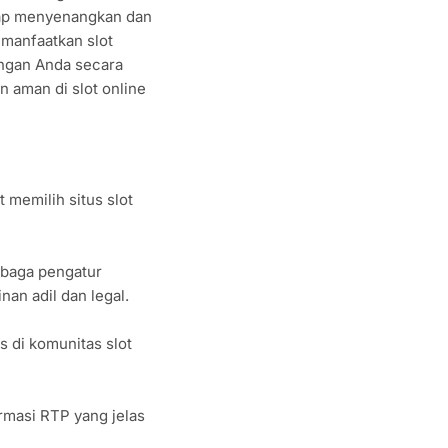
tap menyenangkan dan
manfaatkan slot
angan Anda secara
n aman di slot online
 memilih situs slot
embaga pengatur
an adil dan legal.
s di komunitas slot
rmasi RTP yang jelas