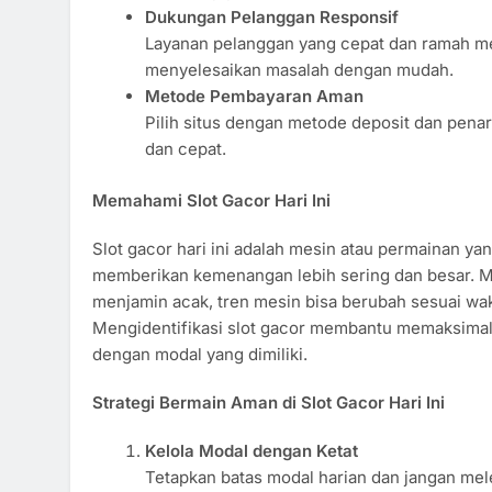
Dukungan Pelanggan Responsif
Layanan pelanggan yang cepat dan ramah 
menyelesaikan masalah dengan mudah.
Metode Pembayaran Aman
Pilih situs dengan metode deposit dan pena
dan cepat.
Memahami Slot Gacor Hari Ini
Slot gacor hari ini adalah mesin atau permainan ya
memberikan kemenangan lebih sering dan besar. 
menjamin acak, tren mesin bisa berubah sesuai wak
Mengidentifikasi slot gacor membantu memaksima
dengan modal yang dimiliki.
Strategi Bermain Aman di Slot Gacor Hari Ini
Kelola Modal dengan Ketat
Tetapkan batas modal harian dan jangan mele