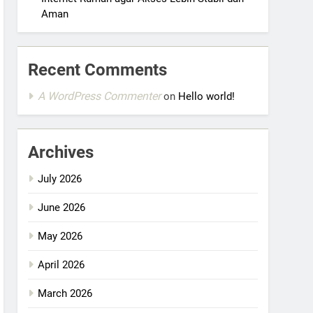
Aman
Recent Comments
A WordPress Commenter
on
Hello world!
Archives
July 2026
June 2026
May 2026
April 2026
March 2026