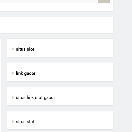
situs slot
link gacor
situs link slot gacor
situs slot