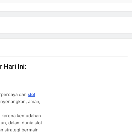
 Hari Ini:
erpercaya dan
slot
enyenangkan, aman,
er karena kemudahan
n, dalam dunia slot
n strategi bermain