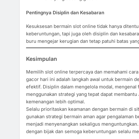
Pentingnya Disiplin dan Kesabaran
Kesuksesan bermain slot online tidak hanya ditent
keberuntungan, tapi juga oleh disiplin dan kesabar
buru mengejar kerugian dan tetap patuhi batas yan
Kesimpulan
Memilih slot online terpercaya dan memahami cara
gacor hari ini adalah langkah awal untuk bermain 
efektif. Disiplin dalam mengelola modal, mengenal f
menggunakan strategi yang tepat dapat membantu
kemenangan lebih optimal.
Selalu prioritaskan keamanan dengan bermain di si
gunakan strategi bermain aman agar pengalaman be
menjadi menyenangkan sekaligus menguntungkan. 
dengan bijak dan semoga keberuntungan selalu me