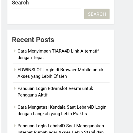
Search
SEARCH
Recent Posts
Cara Menyimpan TIARA4D Link Alternatif
dengan Tepat
EDWINSLOT Login di Browser Mobile untuk
Akses yang Lebih Efisien
Panduan Login Edwinslot Resmi untuk
Pengguna Aktif
Cara Mengatasi Kendala Saat Lebah4D Login
dengan Langkah yang Lebih Praktis
Panduan Login Lebah4D Saat Menggunakan
Internet Rumah agar Akses Lebih Stabil dan