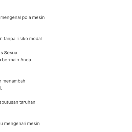
k mengenal pola mesin
 tanpa risiko modal
as Sesuai
ya bermain Anda
tuk menambah
.
keputusan taruhan
tu mengenali mesin