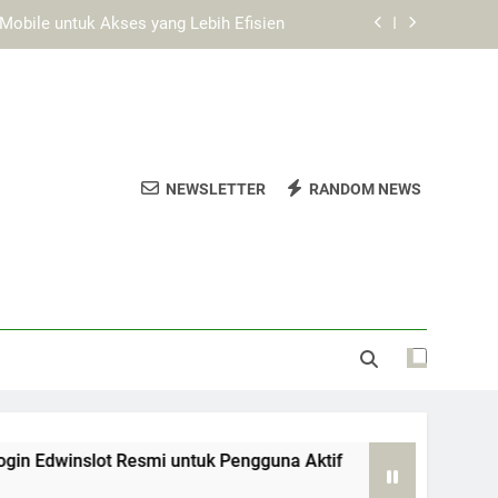
obile untuk Akses yang Lebih Efisien
Edwinslot Resmi untuk Pengguna Aktif
in dengan Langkah yang Lebih Praktis
TIARA4D Link Alternatif dengan Tepat
NEWSLETTER
RANDOM NEWS
obile untuk Akses yang Lebih Efisien
Edwinslot Resmi untuk Pengguna Aktif
in dengan Langkah yang Lebih Praktis
ot Resmi untuk Pengguna Aktif
Cara Mengatasi Kendala
2 Months Ago