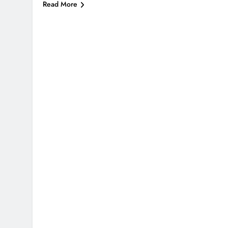
Read More