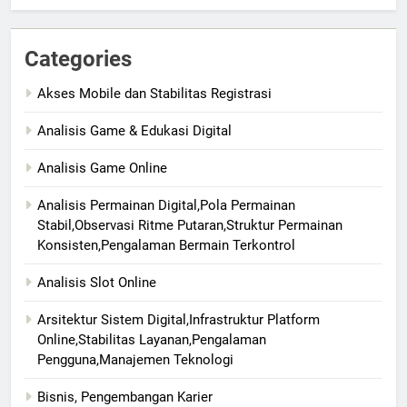
Categories
Akses Mobile dan Stabilitas Registrasi
Analisis Game & Edukasi Digital
Analisis Game Online
Analisis Permainan Digital,Pola Permainan
Stabil,Observasi Ritme Putaran,Struktur Permainan
Konsisten,Pengalaman Bermain Terkontrol
Analisis Slot Online
Arsitektur Sistem Digital,Infrastruktur Platform
Online,Stabilitas Layanan,Pengalaman
Pengguna,Manajemen Teknologi
Bisnis, Pengembangan Karier