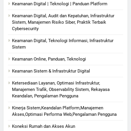
Keamanan Digital | Teknologi | Panduan Platform
Keamanan Digital, Audit dan Kepatuhan, Infrastruktur
Sistem, Manajemen Risiko Siber, Praktik Terbaik
Cybersecurity
Keamanan Digital, Teknologi Informasi, Infrastruktur
Sistem
Keamanan Online, Panduan, Teknologi
Keamanan Sistem & Infrastruktur Digital
Ketersediaan Layanan, Optimasi Infrastruktur,
Manajemen Trafik, Observability Sistem, Rekayasa
Keandalan, Pengalaman Pengguna
Kinerja Sistem,Keandalan Platform,Manajemen
Akses,Optimasi Performa Web,Pengalaman Pengguna
Koneksi Rumah dan Akses Akun