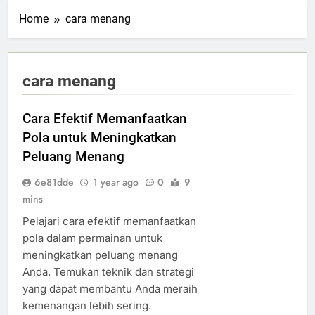
Home
cara menang
cara menang
Cara Efektif Memanfaatkan
Pola untuk Meningkatkan
Peluang Menang
6e81dde
1 year ago
0
9
mins
Pelajari cara efektif memanfaatkan
pola dalam permainan untuk
meningkatkan peluang menang
Anda. Temukan teknik dan strategi
yang dapat membantu Anda meraih
kemenangan lebih sering.