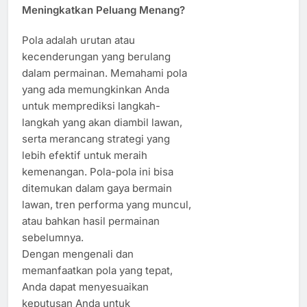
Meningkatkan Peluang Menang?
Pola adalah urutan atau
kecenderungan yang berulang
dalam permainan. Memahami pola
yang ada memungkinkan Anda
untuk memprediksi langkah-
langkah yang akan diambil lawan,
serta merancang strategi yang
lebih efektif untuk meraih
kemenangan. Pola-pola ini bisa
ditemukan dalam gaya bermain
lawan, tren performa yang muncul,
atau bahkan hasil permainan
sebelumnya.
Dengan mengenali dan
memanfaatkan pola yang tepat,
Anda dapat menyesuaikan
keputusan Anda untuk