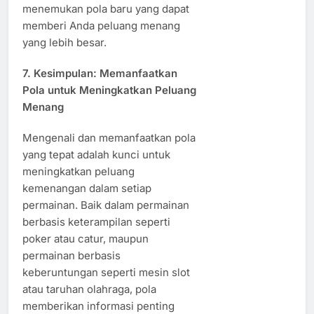
menemukan pola baru yang dapat
memberi Anda peluang menang
yang lebih besar.
7.
Kesimpulan: Memanfaatkan
Pola untuk Meningkatkan Peluang
Menang
Mengenali dan memanfaatkan pola
yang tepat adalah kunci untuk
meningkatkan peluang
kemenangan dalam setiap
permainan. Baik dalam permainan
berbasis keterampilan seperti
poker atau catur, maupun
permainan berbasis
keberuntungan seperti mesin slot
atau taruhan olahraga, pola
memberikan informasi penting