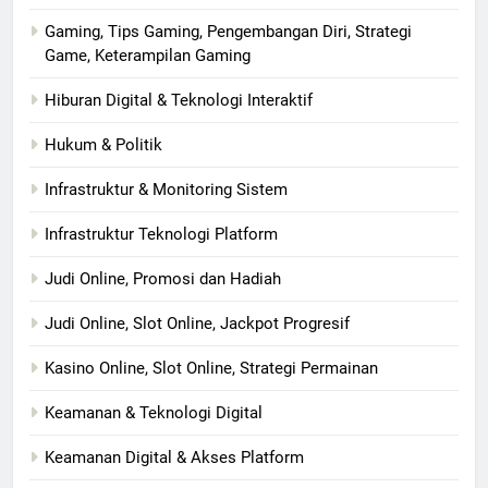
Gaming, Tips Gaming, Pengembangan Diri, Strategi
Game, Keterampilan Gaming
Hiburan Digital & Teknologi Interaktif
Hukum & Politik
Infrastruktur & Monitoring Sistem
Infrastruktur Teknologi Platform
Judi Online, Promosi dan Hadiah
Judi Online, Slot Online, Jackpot Progresif
Kasino Online, Slot Online, Strategi Permainan
Keamanan & Teknologi Digital
Keamanan Digital & Akses Platform