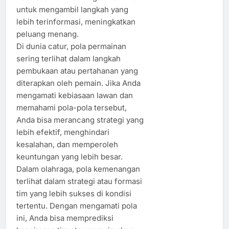
untuk mengambil langkah yang
lebih terinformasi, meningkatkan
peluang menang.
Di dunia catur, pola permainan
sering terlihat dalam langkah
pembukaan atau pertahanan yang
diterapkan oleh pemain. Jika Anda
mengamati kebiasaan lawan dan
memahami pola-pola tersebut,
Anda bisa merancang strategi yang
lebih efektif, menghindari
kesalahan, dan memperoleh
keuntungan yang lebih besar.
Dalam olahraga, pola kemenangan
terlihat dalam strategi atau formasi
tim yang lebih sukses di kondisi
tertentu. Dengan mengamati pola
ini, Anda bisa memprediksi