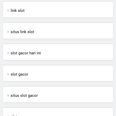
link slot
situs link slot
slot gacor hari ini
slot gacor
situs slot gacor