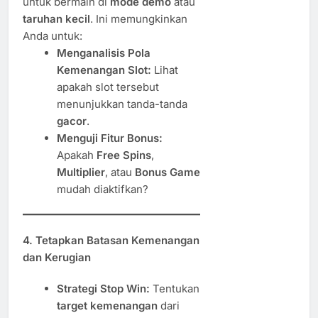
untuk bermain di
mode demo
atau
taruhan kecil
. Ini memungkinkan
Anda untuk:
Menganalisis Pola
Kemenangan Slot:
Lihat
apakah slot tersebut
menunjukkan tanda-tanda
gacor
.
Menguji Fitur Bonus:
Apakah
Free Spins
,
Multiplier
, atau
Bonus Game
mudah diaktifkan?
4.
Tetapkan Batasan Kemenangan
dan Kerugian
Strategi Stop Win:
Tentukan
target kemenangan
dari