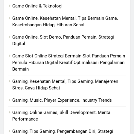
Game Online & Teknologi
Game Online, Kesehatan Mental, Tips Bermain Game,
Keseimbangan Hidup, Hiburan Sehat
Game Online, Slot Demo, Panduan Pemain, Strategi
Digital
Game Slot Online Strategi Bermain Slot Panduan Pemain
Pemula Hiburan Digital Kreatif Optimalisasi Pengalaman
Bermain
Gaming, Kesehatan Mental, Tips Gaming, Manajemen
Stres, Gaya Hidup Sehat
Gaming, Music, Player Experience, Industry Trends
Gaming, Online Games, Skill Development, Mental
Performance
Gaming, Tips Gaming, Pengembangan Diri, Strategi