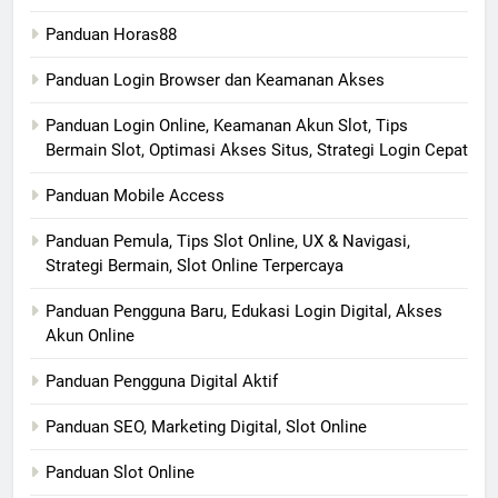
Panduan Horas88
Panduan Login Browser dan Keamanan Akses
Panduan Login Online, Keamanan Akun Slot, Tips
Bermain Slot, Optimasi Akses Situs, Strategi Login Cepat
Panduan Mobile Access
Panduan Pemula, Tips Slot Online, UX & Navigasi,
Strategi Bermain, Slot Online Terpercaya
Panduan Pengguna Baru, Edukasi Login Digital, Akses
Akun Online
Panduan Pengguna Digital Aktif
Panduan SEO, Marketing Digital, Slot Online
Panduan Slot Online