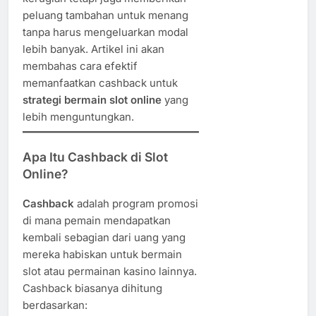
peluang tambahan untuk menang
tanpa harus mengeluarkan modal
lebih banyak. Artikel ini akan
membahas cara efektif
memanfaatkan cashback untuk
strategi bermain slot online
yang
lebih menguntungkan.
Apa Itu Cashback di Slot
Online?
Cashback
adalah program promosi
di mana pemain mendapatkan
kembali sebagian dari uang yang
mereka habiskan untuk bermain
slot atau permainan kasino lainnya.
Cashback biasanya dihitung
berdasarkan: