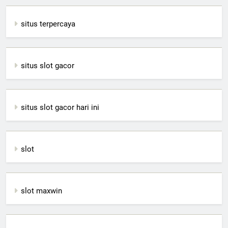
situs terpercaya
situs slot gacor
situs slot gacor hari ini
slot
slot maxwin