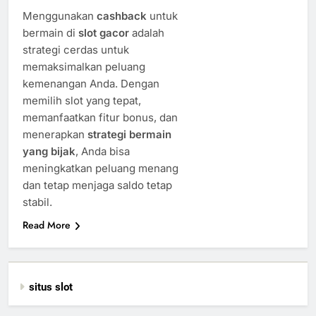
Menggunakan
cashback
untuk
bermain di
slot gacor
adalah
strategi cerdas untuk
memaksimalkan peluang
kemenangan Anda. Dengan
memilih slot yang tepat,
memanfaatkan fitur bonus, dan
menerapkan
strategi bermain
yang bijak
, Anda bisa
meningkatkan peluang menang
dan tetap menjaga saldo tetap
stabil.
Read More
situs slot