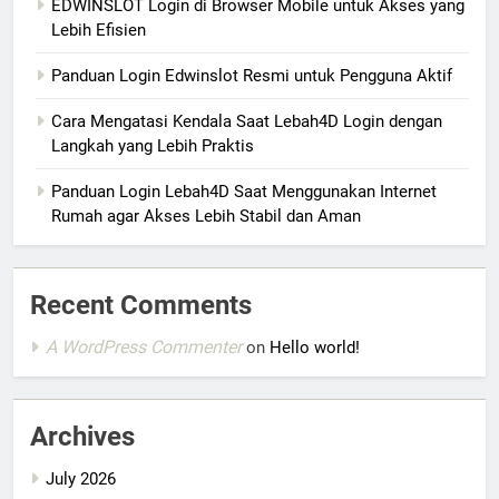
EDWINSLOT Login di Browser Mobile untuk Akses yang
Lebih Efisien
Panduan Login Edwinslot Resmi untuk Pengguna Aktif
Cara Mengatasi Kendala Saat Lebah4D Login dengan
Langkah yang Lebih Praktis
Panduan Login Lebah4D Saat Menggunakan Internet
Rumah agar Akses Lebih Stabil dan Aman
Recent Comments
A WordPress Commenter
on
Hello world!
Archives
July 2026