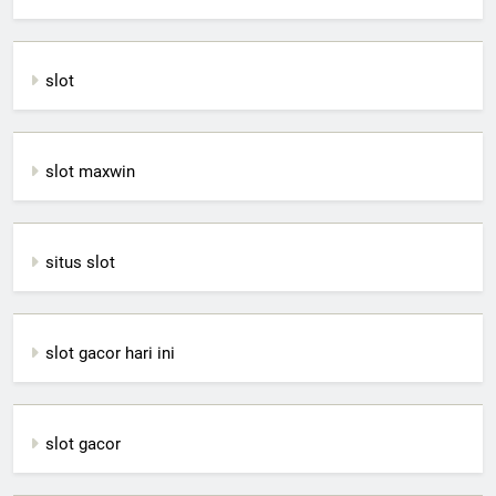
slot
slot maxwin
situs slot
slot gacor hari ini
slot gacor