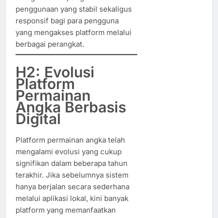
penggunaan yang stabil sekaligus
responsif bagi para pengguna
yang mengakses platform melalui
berbagai perangkat.
H2: Evolusi
Platform
Permainan
Angka Berbasis
Digital
Platform permainan angka telah
mengalami evolusi yang cukup
signifikan dalam beberapa tahun
terakhir. Jika sebelumnya sistem
hanya berjalan secara sederhana
melalui aplikasi lokal, kini banyak
platform yang memanfaatkan