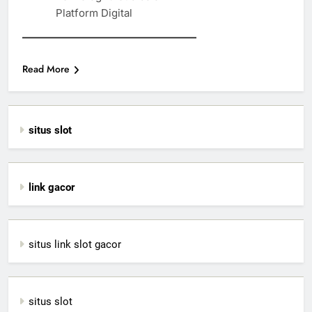
Platform Digital
Read More
situs slot
link gacor
situs link slot gacor
situs slot