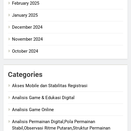
February 2025
January 2025
December 2024
November 2024
October 2024
Categories
Akses Mobile dan Stabilitas Registrasi
Analisis Game & Edukasi Digital
Analisis Game Online
Analisis Permainan Digital,Pola Permainan
Stabil,Observasi Ritme Putaran,Struktur Permainan