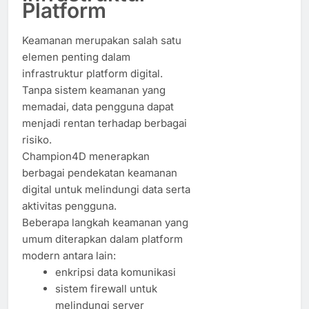
Platform
Keamanan merupakan salah satu
elemen penting dalam
infrastruktur platform digital.
Tanpa sistem keamanan yang
memadai, data pengguna dapat
menjadi rentan terhadap berbagai
risiko.
Champion4D menerapkan
berbagai pendekatan keamanan
digital untuk melindungi data serta
aktivitas pengguna.
Beberapa langkah keamanan yang
umum diterapkan dalam platform
modern antara lain:
enkripsi data komunikasi
sistem firewall untuk
melindungi server