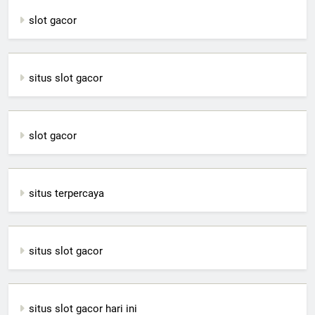
slot gacor
situs slot gacor
slot gacor
situs terpercaya
situs slot gacor
situs slot gacor hari ini