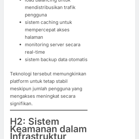
mendistribusikan trafik
pengguna
sistem caching untuk
mempercepat akses
halaman
monitoring server secara
real-time
sistem backup data otomatis
Teknologi tersebut memungkinkan
platform untuk tetap stabil
meskipun jumlah pengguna yang
mengakses meningkat secara
signifikan.
H2: Sistem
Keamanan dalam
Infrastruktur