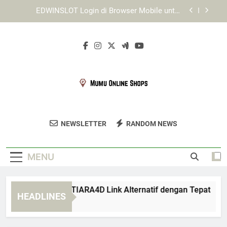
Skip
Panduan Login Edwinslot Resmi untuk Pengguna
to
Aktif
content
Cara Mengatasi Kendala Saat Lebah4D Login
dengan Langkah yang Lebih Praktis
Cara Menyimpan TIARA4D Link Alternatif dengan
Tepat
EDWINSLOT Login di Browser Mobile untuk
Akses yang Lebih Efisien
Panduan Login Edwinslot Resmi untuk Pengguna
Aktif
Mumu Online
Dapatkan Produk Terbaik Dengan Harga
Cara Mengatasi Kendala Saat Lebah4D Login
NEWSLETTER
RANDOM NEWS
Shops
dengan Langkah yang Lebih Praktis
Bersaing Di Mumu Online Shops.
MENU
ra Menyimpan TIARA4D Link Alternatif dengan Tepat
E
HEADLINES
Month Ago
1