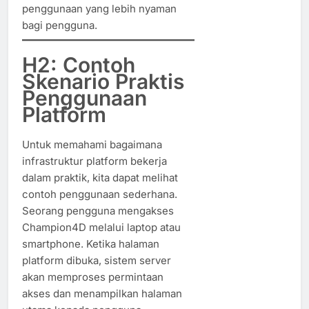
penggunaan yang lebih nyaman
bagi pengguna.
H2: Contoh
Skenario Praktis
Penggunaan
Platform
Untuk memahami bagaimana
infrastruktur platform bekerja
dalam praktik, kita dapat melihat
contoh penggunaan sederhana.
Seorang pengguna mengakses
Champion4D melalui laptop atau
smartphone. Ketika halaman
platform dibuka, sistem server
akan memproses permintaan
akses dan menampilkan halaman