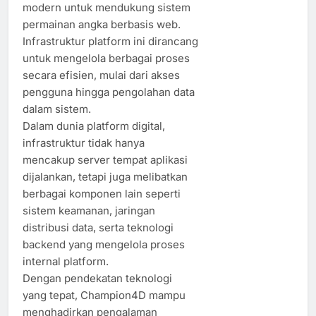
modern untuk mendukung sistem
permainan angka berbasis web.
Infrastruktur platform ini dirancang
untuk mengelola berbagai proses
secara efisien, mulai dari akses
pengguna hingga pengolahan data
dalam sistem.
Dalam dunia platform digital,
infrastruktur tidak hanya
mencakup server tempat aplikasi
dijalankan, tetapi juga melibatkan
berbagai komponen lain seperti
sistem keamanan, jaringan
distribusi data, serta teknologi
backend yang mengelola proses
internal platform.
Dengan pendekatan teknologi
yang tepat, Champion4D mampu
menghadirkan pengalaman