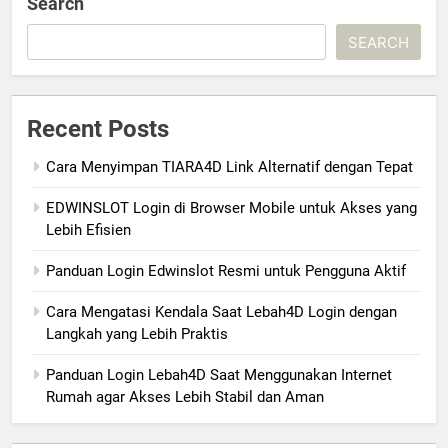
Search
SEARCH
Recent Posts
Cara Menyimpan TIARA4D Link Alternatif dengan Tepat
EDWINSLOT Login di Browser Mobile untuk Akses yang
Lebih Efisien
Panduan Login Edwinslot Resmi untuk Pengguna Aktif
Cara Mengatasi Kendala Saat Lebah4D Login dengan
Langkah yang Lebih Praktis
Panduan Login Lebah4D Saat Menggunakan Internet
Rumah agar Akses Lebih Stabil dan Aman