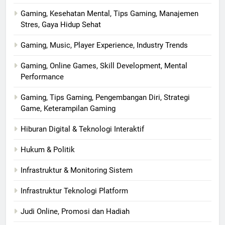
Gaming, Kesehatan Mental, Tips Gaming, Manajemen
Stres, Gaya Hidup Sehat
Gaming, Music, Player Experience, Industry Trends
Gaming, Online Games, Skill Development, Mental
Performance
Gaming, Tips Gaming, Pengembangan Diri, Strategi
Game, Keterampilan Gaming
Hiburan Digital & Teknologi Interaktif
Hukum & Politik
Infrastruktur & Monitoring Sistem
Infrastruktur Teknologi Platform
Judi Online, Promosi dan Hadiah