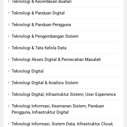
Teknologi & Kecerdasan Buatan
Teknologi & Panduan Digital
Teknologi & Panduan Pengguna
Teknologi & Pengembangan Sistem
Teknologi & Tata Kelola Data
Teknologi Akses Digital & Pemecahan Masalah
Teknologi Digital
Teknologi Digital & Analisis Sistem
Teknologi Digital, Infrastruktur Sistem, User Experience
Teknologi Informasi, Keamanan Sistem, Panduan
Pengguna, Infrastruktur Digital
Teknologi Informasi, Sistem Data, Infrastruktur Cloud,