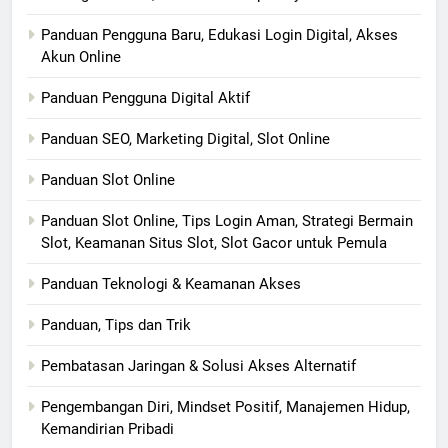
Panduan Pengguna Baru, Edukasi Login Digital, Akses
Akun Online
Panduan Pengguna Digital Aktif
Panduan SEO, Marketing Digital, Slot Online
Panduan Slot Online
Panduan Slot Online, Tips Login Aman, Strategi Bermain
Slot, Keamanan Situs Slot, Slot Gacor untuk Pemula
Panduan Teknologi & Keamanan Akses
Panduan, Tips dan Trik
Pembatasan Jaringan & Solusi Akses Alternatif
Pengembangan Diri, Mindset Positif, Manajemen Hidup,
Kemandirian Pribadi