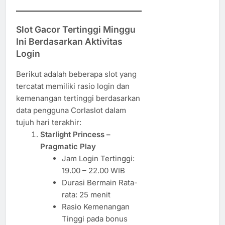
Slot Gacor Tertinggi Minggu
Ini Berdasarkan Aktivitas
Login
Berikut adalah beberapa slot yang
tercatat memiliki rasio login dan
kemenangan tertinggi berdasarkan
data pengguna Corlaslot dalam
tujuh hari terakhir:
Starlight Princess –
Pragmatic Play
Jam Login Tertinggi:
19.00 – 22.00 WIB
Durasi Bermain Rata-
rata: 25 menit
Rasio Kemenangan
Tinggi pada bonus