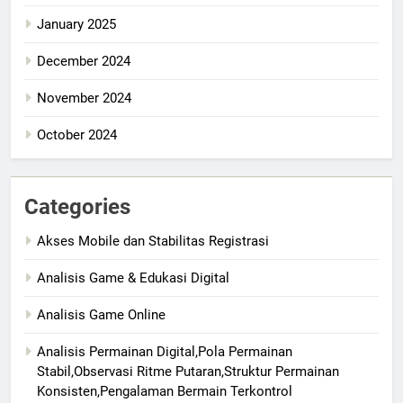
January 2025
December 2024
November 2024
October 2024
Categories
Akses Mobile dan Stabilitas Registrasi
Analisis Game & Edukasi Digital
Analisis Game Online
Analisis Permainan Digital,Pola Permainan
Stabil,Observasi Ritme Putaran,Struktur Permainan
Konsisten,Pengalaman Bermain Terkontrol