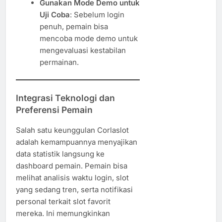
Gunakan Mode Demo untuk
Uji Coba
: Sebelum login
penuh, pemain bisa
mencoba mode demo untuk
mengevaluasi kestabilan
permainan.
Integrasi Teknologi dan
Preferensi Pemain
Salah satu keunggulan Corlaslot
adalah kemampuannya menyajikan
data statistik langsung ke
dashboard pemain. Pemain bisa
melihat analisis waktu login, slot
yang sedang tren, serta notifikasi
personal terkait slot favorit
mereka. Ini memungkinkan