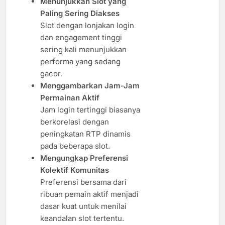
Menunjukkan Slot yang
Paling Sering Diakses
Slot dengan lonjakan login
dan engagement tinggi
sering kali menunjukkan
performa yang sedang
gacor.
Menggambarkan Jam-Jam
Permainan Aktif
Jam login tertinggi biasanya
berkorelasi dengan
peningkatan RTP dinamis
pada beberapa slot.
Mengungkap Preferensi
Kolektif Komunitas
Preferensi bersama dari
ribuan pemain aktif menjadi
dasar kuat untuk menilai
keandalan slot tertentu.