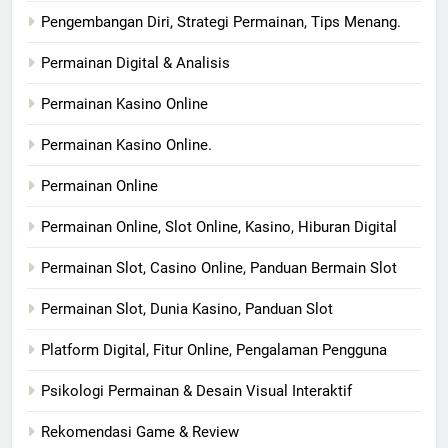
Pengembangan Diri, Strategi Permainan, Tips Menang.
Permainan Digital & Analisis
Permainan Kasino Online
Permainan Kasino Online.
Permainan Online
Permainan Online, Slot Online, Kasino, Hiburan Digital
Permainan Slot, Casino Online, Panduan Bermain Slot
Permainan Slot, Dunia Kasino, Panduan Slot
Platform Digital, Fitur Online, Pengalaman Pengguna
Psikologi Permainan & Desain Visual Interaktif
Rekomendasi Game & Review