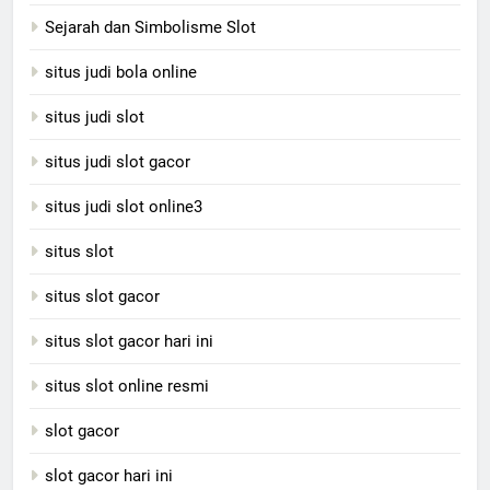
Sejarah dan Simbolisme Slot
situs judi bola online
situs judi slot
situs judi slot gacor
situs judi slot online3
situs slot
situs slot gacor
situs slot gacor hari ini
situs slot online resmi
slot gacor
slot gacor hari ini