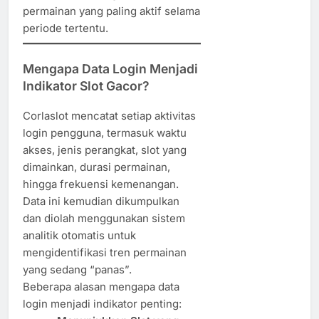
permainan yang paling aktif selama
periode tertentu.
Mengapa Data Login Menjadi
Indikator Slot Gacor?
Corlaslot mencatat setiap aktivitas
login pengguna, termasuk waktu
akses, jenis perangkat, slot yang
dimainkan, durasi permainan,
hingga frekuensi kemenangan.
Data ini kemudian dikumpulkan
dan diolah menggunakan sistem
analitik otomatis untuk
mengidentifikasi tren permainan
yang sedang “panas”.
Beberapa alasan mengapa data
login menjadi indikator penting: