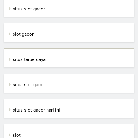
situs slot gacor
slot gacor
situs terpercaya
situs slot gacor
situs slot gacor hari ini
slot