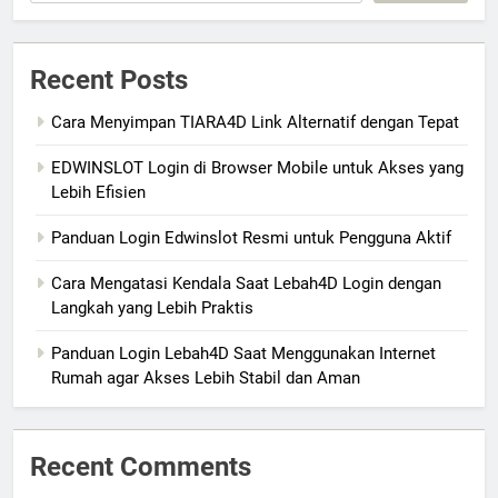
Recent Posts
Cara Menyimpan TIARA4D Link Alternatif dengan Tepat
EDWINSLOT Login di Browser Mobile untuk Akses yang
Lebih Efisien
Panduan Login Edwinslot Resmi untuk Pengguna Aktif
Cara Mengatasi Kendala Saat Lebah4D Login dengan
Langkah yang Lebih Praktis
Panduan Login Lebah4D Saat Menggunakan Internet
Rumah agar Akses Lebih Stabil dan Aman
Recent Comments