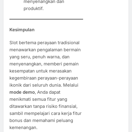
menyenangkan dan
produktif.
Kesimpulan
Slot bertema perayaan tradisional
menawarkan pengalaman bermain
yang seru, penuh warna, dan
menyenangkan, memberi pemain
kesempatan untuk merasakan
kegembiraan perayaan-perayaan
ikonik dari seluruh dunia. Melalui
mode demo
, Anda dapat
menikmati semua fitur yang
ditawarkan tanpa risiko finansial,
sambil mempelajari cara kerja fitur
bonus dan memahami peluang
kemenangan.