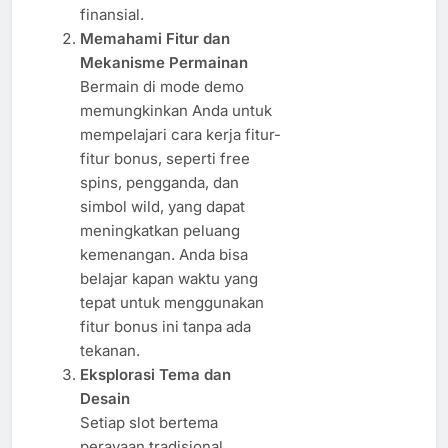
finansial.
Memahami Fitur dan
Mekanisme Permainan
Bermain di mode demo
memungkinkan Anda untuk
mempelajari cara kerja fitur-
fitur bonus, seperti free
spins, pengganda, dan
simbol wild, yang dapat
meningkatkan peluang
kemenangan. Anda bisa
belajar kapan waktu yang
tepat untuk menggunakan
fitur bonus ini tanpa ada
tekanan.
Eksplorasi Tema dan
Desain
Setiap slot bertema
perayaan tradisional