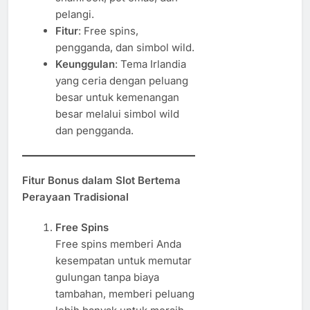
pelangi.
Fitur
: Free spins,
pengganda, dan simbol wild.
Keunggulan
: Tema Irlandia
yang ceria dengan peluang
besar untuk kemenangan
besar melalui simbol wild
dan pengganda.
Fitur Bonus dalam Slot Bertema
Perayaan Tradisional
Free Spins
Free spins memberi Anda
kesempatan untuk memutar
gulungan tanpa biaya
tambahan, memberi peluang