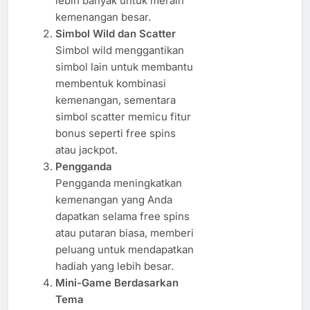
lebih banyak untuk meraih
kemenangan besar.
Simbol Wild dan Scatter
Simbol wild menggantikan
simbol lain untuk membantu
membentuk kombinasi
kemenangan, sementara
simbol scatter memicu fitur
bonus seperti free spins
atau jackpot.
Pengganda
Pengganda meningkatkan
kemenangan yang Anda
dapatkan selama free spins
atau putaran biasa, memberi
peluang untuk mendapatkan
hadiah yang lebih besar.
Mini-Game Berdasarkan
Tema