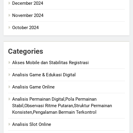
December 2024
November 2024
October 2024
Categories
Akses Mobile dan Stabilitas Registrasi
Analisis Game & Edukasi Digital
Analisis Game Online
Analisis Permainan Digital,Pola Permainan
Stabil,Observasi Ritme Putaran,Struktur Permainan
Konsisten,Pengalaman Bermain Terkontrol
Analisis Slot Online