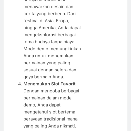
menawarkan desain dan
cerita yang berbeda. Dari
festival di Asia, Eropa,
hingga Amerika, Anda dapat
mengeksplorasi berbagai
tema budaya tanpa biaya.
Mode demo memungkinkan
Anda untuk menemukan
permainan yang paling
sesuai dengan selera dan
gaya bermain Anda.
Menemukan Slot Favorit
Dengan mencoba berbagai
permainan dalam mode
demo, Anda dapat
mengetahui slot bertema
perayaan tradisional mana
yang paling Anda nikmati.