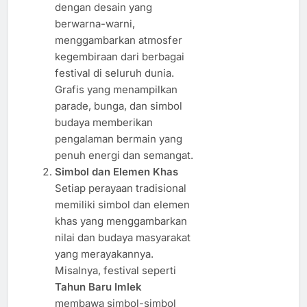
dengan desain yang
berwarna-warni,
menggambarkan atmosfer
kegembiraan dari berbagai
festival di seluruh dunia.
Grafis yang menampilkan
parade, bunga, dan simbol
budaya memberikan
pengalaman bermain yang
penuh energi dan semangat.
Simbol dan Elemen Khas
Setiap perayaan tradisional
memiliki simbol dan elemen
khas yang menggambarkan
nilai dan budaya masyarakat
yang merayakannya.
Misalnya, festival seperti
Tahun Baru Imlek
membawa simbol-simbol