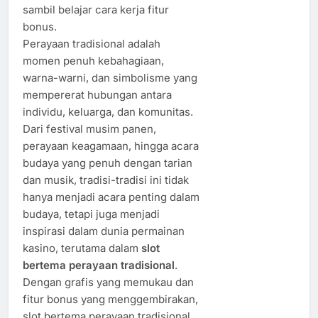
sambil belajar cara kerja fitur
bonus.
Perayaan tradisional adalah
momen penuh kebahagiaan,
warna-warni, dan simbolisme yang
mempererat hubungan antara
individu, keluarga, dan komunitas.
Dari festival musim panen,
perayaan keagamaan, hingga acara
budaya yang penuh dengan tarian
dan musik, tradisi-tradisi ini tidak
hanya menjadi acara penting dalam
budaya, tetapi juga menjadi
inspirasi dalam dunia permainan
kasino, terutama dalam
slot
bertema perayaan tradisional
.
Dengan grafis yang memukau dan
fitur bonus yang menggembirakan,
slot bertema perayaan tradisional