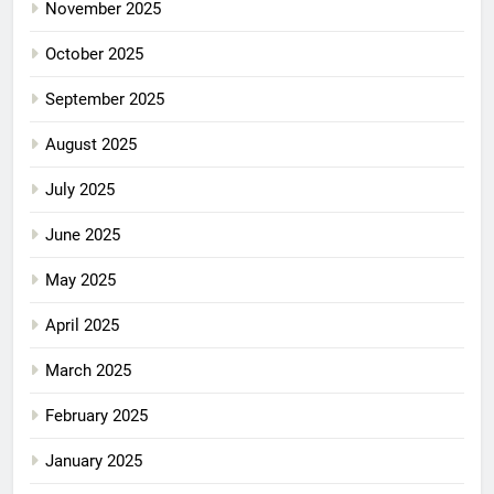
November 2025
October 2025
September 2025
August 2025
July 2025
June 2025
May 2025
April 2025
March 2025
February 2025
January 2025