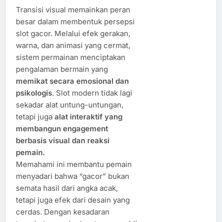
Transisi visual memainkan peran
besar dalam membentuk persepsi
slot gacor. Melalui efek gerakan,
warna, dan animasi yang cermat,
sistem permainan menciptakan
pengalaman bermain yang
memikat secara emosional dan
psikologis
. Slot modern tidak lagi
sekadar alat untung-untungan,
tetapi juga
alat interaktif yang
membangun engagement
berbasis visual dan reaksi
pemain.
Memahami ini membantu pemain
menyadari bahwa “gacor” bukan
semata hasil dari angka acak,
tetapi juga efek dari desain yang
cerdas. Dengan kesadaran