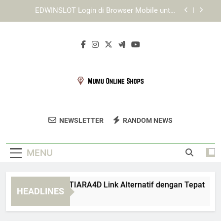
Skip
Panduan Login Edwinslot Resmi untuk Pengguna
to
Aktif
content
Cara Mengatasi Kendala Saat Lebah4D Login
dengan Langkah yang Lebih Praktis
Cara Menyimpan TIARA4D Link Alternatif dengan
Tepat
EDWINSLOT Login di Browser Mobile untuk
Akses yang Lebih Efisien
Panduan Login Edwinslot Resmi untuk Pengguna
Aktif
Mumu Online
Dapatkan Produk Terbaik Dengan Harga
Cara Mengatasi Kendala Saat Lebah4D Login
NEWSLETTER
RANDOM NEWS
Shops
dengan Langkah yang Lebih Praktis
Bersaing Di Mumu Online Shops.
MENU
ra Menyimpan TIARA4D Link Alternatif dengan Tepat
E
HEADLINES
Weeks Ago
1 