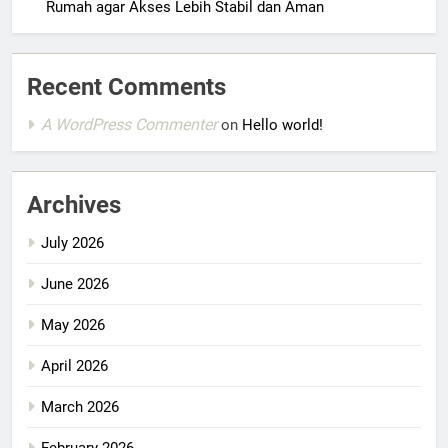
Rumah agar Akses Lebih Stabil dan Aman
Recent Comments
A WordPress Commenter
on
Hello world!
Archives
July 2026
June 2026
May 2026
April 2026
March 2026