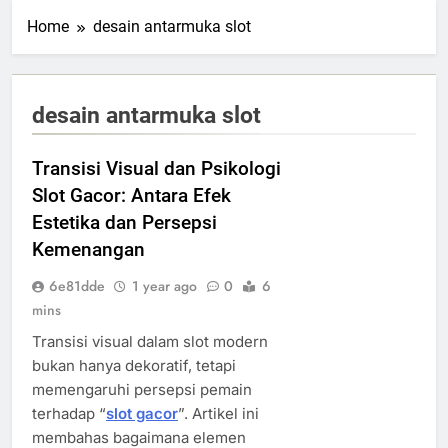
Home
desain antarmuka slot
desain antarmuka slot
Transisi Visual dan Psikologi
Slot Gacor: Antara Efek
Estetika dan Persepsi
Kemenangan
6e81dde
1 year ago
0
6
mins
Transisi visual dalam slot modern
bukan hanya dekoratif, tetapi
memengaruhi persepsi pemain
terhadap “
slot gacor
”. Artikel ini
membahas bagaimana elemen