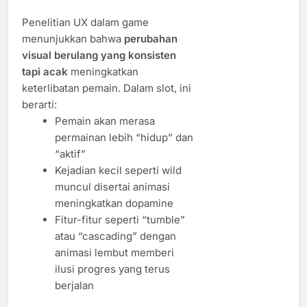
Penelitian UX dalam game
menunjukkan bahwa
perubahan
visual berulang yang konsisten
tapi acak
meningkatkan
keterlibatan pemain. Dalam slot, ini
berarti:
Pemain akan merasa
permainan lebih “hidup” dan
“aktif”
Kejadian kecil seperti wild
muncul disertai animasi
meningkatkan dopamine
Fitur-fitur seperti “tumble”
atau “cascading” dengan
animasi lembut memberi
ilusi progres yang terus
berjalan