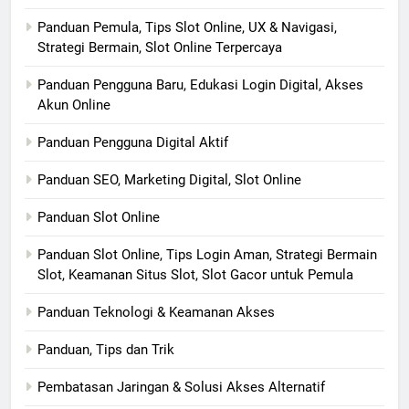
Panduan Pemula, Tips Slot Online, UX & Navigasi,
Strategi Bermain, Slot Online Terpercaya
Panduan Pengguna Baru, Edukasi Login Digital, Akses
Akun Online
Panduan Pengguna Digital Aktif
Panduan SEO, Marketing Digital, Slot Online
Panduan Slot Online
Panduan Slot Online, Tips Login Aman, Strategi Bermain
Slot, Keamanan Situs Slot, Slot Gacor untuk Pemula
Panduan Teknologi & Keamanan Akses
Panduan, Tips dan Trik
Pembatasan Jaringan & Solusi Akses Alternatif