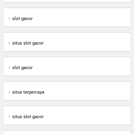
slot gacor
situs slot gacor
slot gacor
situs terpercaya
situs slot gacor