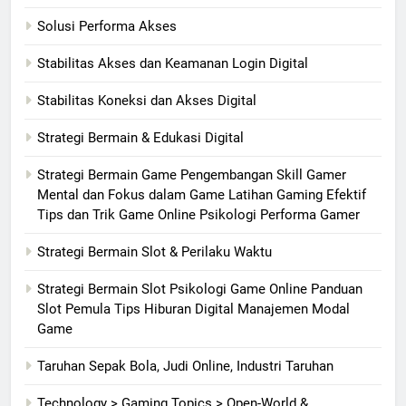
Solusi Performa Akses
Stabilitas Akses dan Keamanan Login Digital
Stabilitas Koneksi dan Akses Digital
Strategi Bermain & Edukasi Digital
Strategi Bermain Game Pengembangan Skill Gamer
Mental dan Fokus dalam Game Latihan Gaming Efektif
Tips dan Trik Game Online Psikologi Performa Gamer
Strategi Bermain Slot & Perilaku Waktu
Strategi Bermain Slot Psikologi Game Online Panduan
Slot Pemula Tips Hiburan Digital Manajemen Modal
Game
Taruhan Sepak Bola, Judi Online, Industri Taruhan
Technology > Gaming Topics > Open-World &