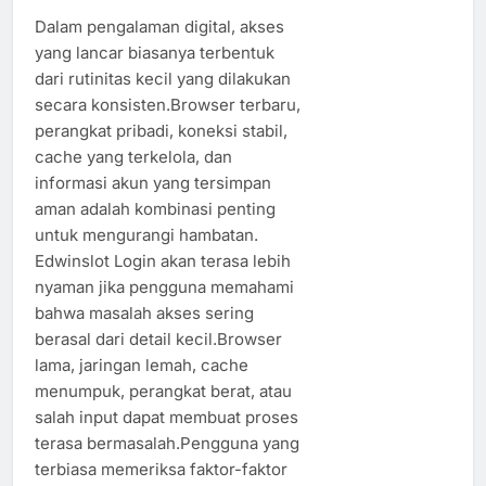
Dalam pengalaman digital, akses
yang lancar biasanya terbentuk
dari rutinitas kecil yang dilakukan
secara konsisten.Browser terbaru,
perangkat pribadi, koneksi stabil,
cache yang terkelola, dan
informasi akun yang tersimpan
aman adalah kombinasi penting
untuk mengurangi hambatan.
Edwinslot Login akan terasa lebih
nyaman jika pengguna memahami
bahwa masalah akses sering
berasal dari detail kecil.Browser
lama, jaringan lemah, cache
menumpuk, perangkat berat, atau
salah input dapat membuat proses
terasa bermasalah.Pengguna yang
terbiasa memeriksa faktor-faktor