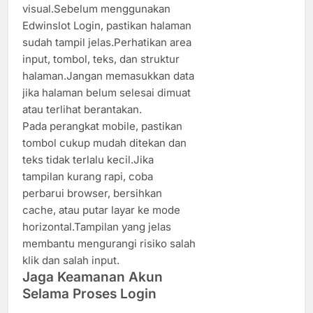
visual.Sebelum menggunakan
Edwinslot Login, pastikan halaman
sudah tampil jelas.Perhatikan area
input, tombol, teks, dan struktur
halaman.Jangan memasukkan data
jika halaman belum selesai dimuat
atau terlihat berantakan.
Pada perangkat mobile, pastikan
tombol cukup mudah ditekan dan
teks tidak terlalu kecil.Jika
tampilan kurang rapi, coba
perbarui browser, bersihkan
cache, atau putar layar ke mode
horizontal.Tampilan yang jelas
membantu mengurangi risiko salah
klik dan salah input.
Jaga Keamanan Akun
Selama Proses Login