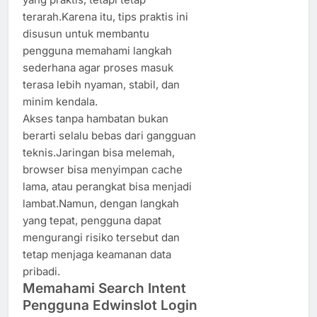
terarah.Karena itu, tips praktis ini
disusun untuk membantu
pengguna memahami langkah
sederhana agar proses masuk
terasa lebih nyaman, stabil, dan
minim kendala.
Akses tanpa hambatan bukan
berarti selalu bebas dari gangguan
teknis.Jaringan bisa melemah,
browser bisa menyimpan cache
lama, atau perangkat bisa menjadi
lambat.Namun, dengan langkah
yang tepat, pengguna dapat
mengurangi risiko tersebut dan
tetap menjaga keamanan data
pribadi.
Memahami Search Intent
Pengguna Edwinslot Login