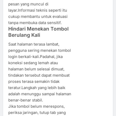
pesan yang muncul di
layar.Informasi teknis seperti itu
cukup membantu untuk evaluasi
tanpa membuka data sensitif.
Hindari Menekan Tombol
Berulang Kali
Saat halaman terasa lambat,
pengguna sering menekan tombol
login berkali-kali.Padahal, jika
koneksi sedang lemah atau
halaman belum selesai dimuat,
tindakan tersebut dapat membuat
proses terasa semakin tidak
teratur.Langkah yang lebih baik
adalah menunggu sampai halaman
benar-benar stabil.
Jika tombol belum merespons,
periksa jaringan, tutup tab yang