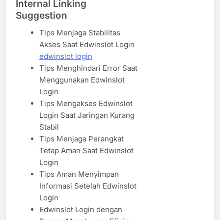
Internal Linking
Suggestion
Tips Menjaga Stabilitas
Akses Saat Edwinslot Login
edwinslot login
Tips Menghindari Error Saat
Menggunakan Edwinslot
Login
Tips Mengakses Edwinslot
Login Saat Jaringan Kurang
Stabil
Tips Menjaga Perangkat
Tetap Aman Saat Edwinslot
Login
Tips Aman Menyimpan
Informasi Setelah Edwinslot
Login
Edwinslot Login dengan