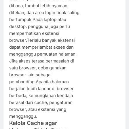
dibaca, tombol lebih nyaman
ditekan, dan area login tidak saling
bertumpuk.Pada laptop atau
desktop, pengguna juga perlu
memperhatikan ekstensi
browser.Terlalu banyak ekstensi
dapat memperlambat akses dan
mengganggu pemuatan halaman.
Jika akses terasa bermasalah di
satu browser, coba gunakan
browser lain sebagai
pembanding.Apabila halaman
berjalan lebih lancar di browser
berbeda, kemungkinan kendala
berasal dari cache, pengaturan
browser, atau ekstensi yang
mengganggu.
Kelola Cache agar