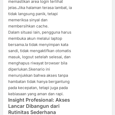
memastikan area login terlihat
jelas.Jika halaman terasa lambat, ia
tidak langsung panik, tetapi
memeriksa sinyal dan
membersihkan cache.
Dalam situasi lain, pengguna harus
membuka akun melalui laptop
bersama.Ia tidak menyimpan kata
sandi, tidak mengaktifkan otomatis
masuk, logout setelah selesai, dan
menghapus riwayat browser bila
diperlukan.Skenario ini
menunjukkan bahwa akses tanpa
hambatan tidak hanya bergantung
pada kecepatan, tetapi juga pada
kebiasaan yang aman dan rapi.
Insight Profesional: Akses
Lancar Dibangun dari
Rutinitas Sederhana