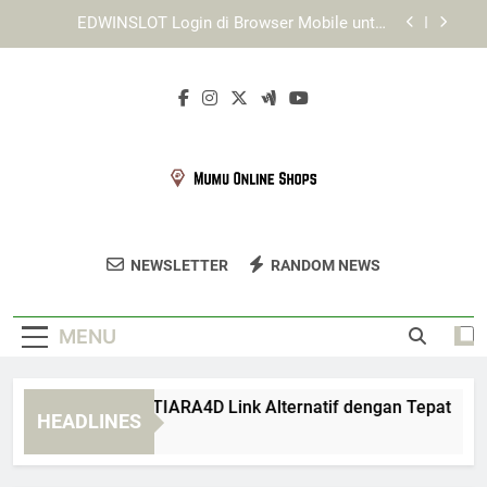
Skip
Panduan Login Edwinslot Resmi untuk Pengguna
to
Aktif
content
Cara Mengatasi Kendala Saat Lebah4D Login
dengan Langkah yang Lebih Praktis
Cara Menyimpan TIARA4D Link Alternatif dengan
Tepat
EDWINSLOT Login di Browser Mobile untuk
Akses yang Lebih Efisien
Panduan Login Edwinslot Resmi untuk Pengguna
Aktif
Mumu Online
Dapatkan Produk Terbaik Dengan Harga
Cara Mengatasi Kendala Saat Lebah4D Login
NEWSLETTER
RANDOM NEWS
Shops
dengan Langkah yang Lebih Praktis
Bersaing Di Mumu Online Shops.
MENU
ara Menyimpan TIARA4D Link Alternatif dengan Tepat
HEADLINES
 Weeks Ago