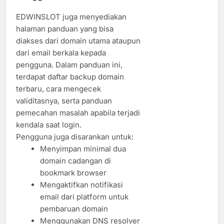
EDWINSLOT juga menyediakan
halaman panduan yang bisa
diakses dari domain utama ataupun
dari email berkala kepada
pengguna. Dalam panduan ini,
terdapat daftar backup domain
terbaru, cara mengecek
validitasnya, serta panduan
pemecahan masalah apabila terjadi
kendala saat login.
Pengguna juga disarankan untuk:
Menyimpan minimal dua
domain cadangan di
bookmark browser
Mengaktifkan notifikasi
email dari platform untuk
pembaruan domain
Menggunakan DNS resolver