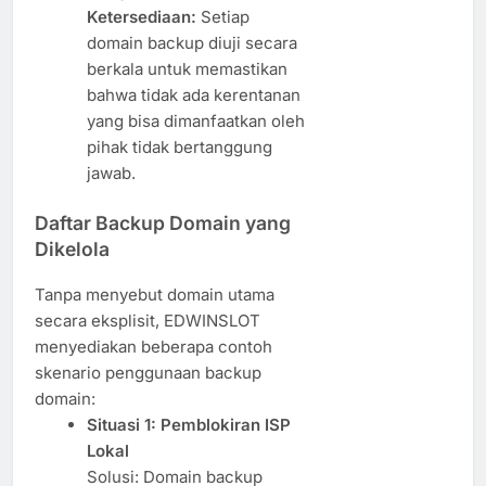
Ketersediaan:
Setiap
domain backup diuji secara
berkala untuk memastikan
bahwa tidak ada kerentanan
yang bisa dimanfaatkan oleh
pihak tidak bertanggung
jawab.
Daftar Backup Domain yang
Dikelola
Tanpa menyebut domain utama
secara eksplisit, EDWINSLOT
menyediakan beberapa contoh
skenario penggunaan backup
domain:
Situasi 1: Pemblokiran ISP
Lokal
Solusi: Domain backup