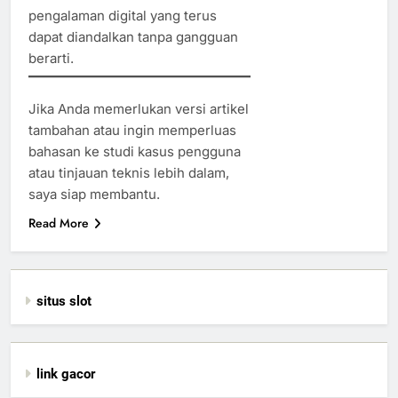
pengalaman digital yang terus
dapat diandalkan tanpa gangguan
berarti.
Jika Anda memerlukan versi artikel
tambahan atau ingin memperluas
bahasan ke studi kasus pengguna
atau tinjauan teknis lebih dalam,
saya siap membantu.
Read More
situs slot
link gacor