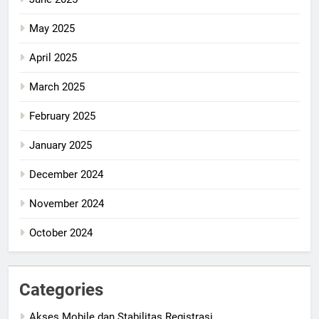
May 2025
April 2025
March 2025
February 2025
January 2025
December 2024
November 2024
October 2024
Categories
Akses Mobile dan Stabilitas Registrasi