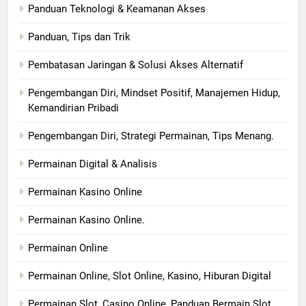
Panduan Teknologi & Keamanan Akses
Panduan, Tips dan Trik
Pembatasan Jaringan & Solusi Akses Alternatif
Pengembangan Diri, Mindset Positif, Manajemen Hidup,
Kemandirian Pribadi
Pengembangan Diri, Strategi Permainan, Tips Menang.
Permainan Digital & Analisis
Permainan Kasino Online
Permainan Kasino Online.
Permainan Online
Permainan Online, Slot Online, Kasino, Hiburan Digital
Permainan Slot, Casino Online, Panduan Bermain Slot