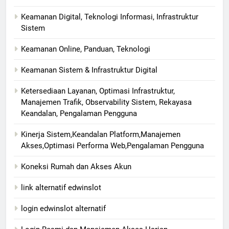
Keamanan Digital, Teknologi Informasi, Infrastruktur
Sistem
Keamanan Online, Panduan, Teknologi
Keamanan Sistem & Infrastruktur Digital
Ketersediaan Layanan, Optimasi Infrastruktur,
Manajemen Trafik, Observability Sistem, Rekayasa
Keandalan, Pengalaman Pengguna
Kinerja Sistem,Keandalan Platform,Manajemen
Akses,Optimasi Performa Web,Pengalaman Pengguna
Koneksi Rumah dan Akses Akun
link alternatif edwinslot
login edwinslot alternatif