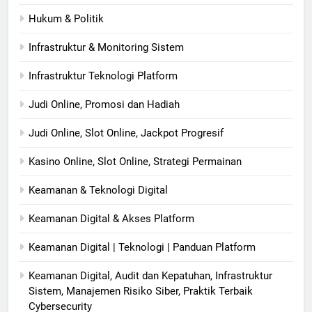
Hukum & Politik
Infrastruktur & Monitoring Sistem
Infrastruktur Teknologi Platform
Judi Online, Promosi dan Hadiah
Judi Online, Slot Online, Jackpot Progresif
Kasino Online, Slot Online, Strategi Permainan
Keamanan & Teknologi Digital
Keamanan Digital & Akses Platform
Keamanan Digital | Teknologi | Panduan Platform
Keamanan Digital, Audit dan Kepatuhan, Infrastruktur
Sistem, Manajemen Risiko Siber, Praktik Terbaik
Cybersecurity