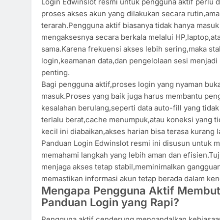
Login Edwinslot resmi untuk pengguna aktif perlu 
proses akses akun yang dilakukan secara rutin,am
terarah.Pengguna aktif biasanya tidak hanya masuk 
mengaksesnya secara berkala melalui HP,laptop,at
sama.Karena frekuensi akses lebih sering,maka stab
login,keamanan data,dan pengelolaan sesi menjadi 
penting.
Bagi pengguna aktif,proses login yang nyaman buk
masuk.Proses yang baik juga harus membantu pen
kesalahan berulang,seperti data auto-fill yang tida
terlalu berat,cache menumpuk,atau koneksi yang tid
kecil ini diabaikan,akses harian bisa terasa kurang l
Panduan Login Edwinslot resmi ini disusun untuk
memahami langkah yang lebih aman dan efisien.Tu
menjaga akses tetap stabil,meminimalkan gangguan
memastikan informasi akun tetap berada dalam ken
Mengapa Pengguna Aktif Membu
Panduan Login yang Rapi?
Pengguna aktif cenderung mengandalkan kebiasaa