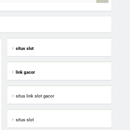
situs slot
link gacor
situs link slot gacor
situs slot