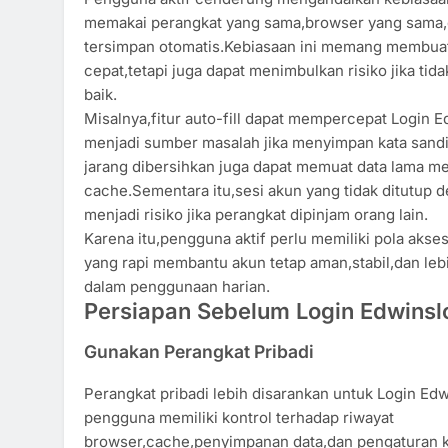
memakai perangkat yang sama,browser yang sama,d
tersimpan otomatis.Kebiasaan ini memang membuat 
cepat,tetapi juga dapat menimbulkan risiko jika tid
baik.
Misalnya,fitur auto-fill dapat mempercepat Login 
menjadi sumber masalah jika menyimpan kata sand
jarang dibersihkan juga dapat memuat data lama me
cache.Sementara itu,sesi akun yang tidak ditutup 
menjadi risiko jika perangkat dipinjam orang lain.
Karena itu,pengguna aktif perlu memiliki pola akses
yang rapi membantu akun tetap aman,stabil,dan leb
dalam penggunaan harian.
Persiapan Sebelum Login Edwinsl
Gunakan Perangkat Pribadi
Perangkat pribadi lebih disarankan untuk Login Edw
pengguna memiliki kontrol terhadap riwayat
browser,cache,penyimpanan data,dan pengaturan 