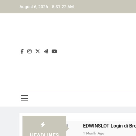
Skip
August 6, 2026
5:31:23 AM
to
content
Mum
Dapatkan 
atif dengan Tepat
EDWINSLOT Login di Browser Mobile 
1 Month Ago
HEADLINES