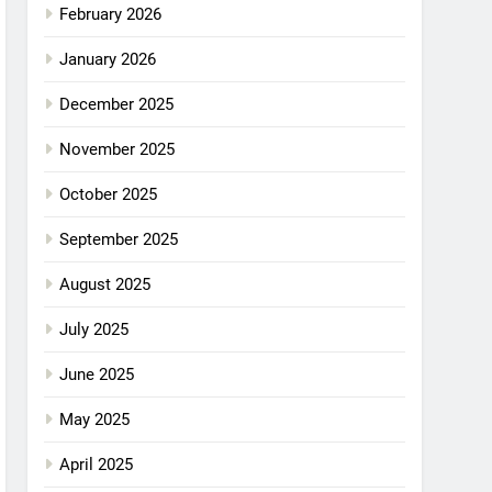
February 2026
January 2026
December 2025
November 2025
October 2025
September 2025
August 2025
July 2025
June 2025
May 2025
April 2025