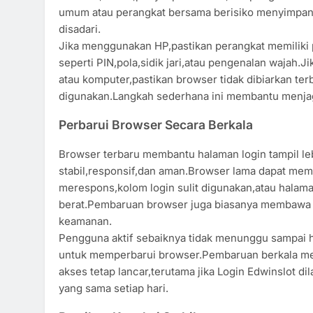
umum atau perangkat bersama berisiko menyimpan 
disadari.
Jika menggunakan HP,pastikan perangkat memiliki 
seperti PIN,pola,sidik jari,atau pengenalan wajah.J
atau komputer,pastikan browser tidak dibiarkan ter
digunakan.Langkah sederhana ini membantu menja
Perbarui Browser Secara Berkala
Browser terbaru membantu halaman login tampil le
stabil,responsif,dan aman.Browser lama dapat mem
merespons,kolom login sulit digunakan,atau halama
berat.Pembaruan browser juga biasanya membawa
keamanan.
Pengguna aktif sebaiknya tidak menunggu sampai 
untuk memperbarui browser.Pembaruan berkala m
akses tetap lancar,terutama jika Login Edwinslot di
yang sama setiap hari.