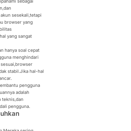
dipahami sebagai
an,dan
akun sesekali,tetapi
au browser yang
ilitas
hal yang sangat
an hanya soal cepat
gguna menghindari
k sesuai,browser
ak stabil.Jika hal-hal
ancar.
 membantu pengguna
juannya adalah
 teknis,dan
dali pengguna.
tuhkan
n.Mereka sering