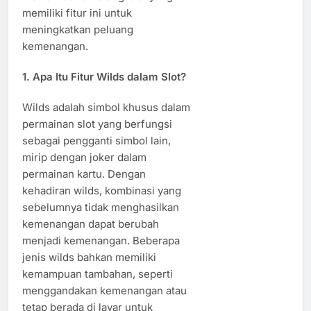
memiliki fitur ini untuk
meningkatkan peluang
kemenangan.
1. Apa Itu Fitur Wilds dalam Slot?
Wilds adalah simbol khusus dalam
permainan slot yang berfungsi
sebagai pengganti simbol lain,
mirip dengan joker dalam
permainan kartu. Dengan
kehadiran wilds, kombinasi yang
sebelumnya tidak menghasilkan
kemenangan dapat berubah
menjadi kemenangan. Beberapa
jenis wilds bahkan memiliki
kemampuan tambahan, seperti
menggandakan kemenangan atau
tetap berada di layar untuk