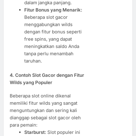
dalam jangka panjang.
Fitur Bonus yang Menarik:
Beberapa slot gacor
menggabungkan wilds
dengan fitur bonus seperti
free spins, yang dapat
meningkatkan saldo Anda
tanpa perlu menambah
taruhan.
4. Contoh Slot Gacor dengan Fitur
Wilds yang Populer
Beberapa slot online dikenal
memiliki fitur wilds yang sangat
menguntungkan dan sering kali
dianggap sebagai slot gacor oleh
para pemain:
Starburst:
Slot populer ini