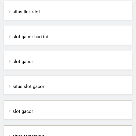
situs link slot
slot gacor hari ini
slot gacor
situs slot gacor
slot gacor