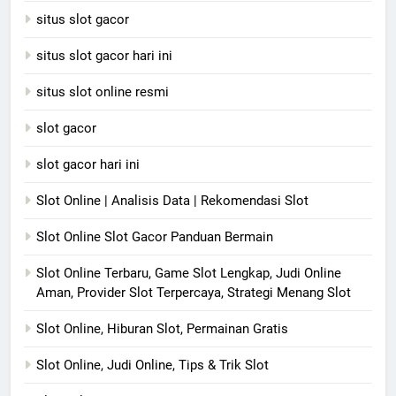
situs slot gacor
situs slot gacor hari ini
situs slot online resmi
slot gacor
slot gacor hari ini
Slot Online | Analisis Data | Rekomendasi Slot
Slot Online Slot Gacor Panduan Bermain
Slot Online Terbaru, Game Slot Lengkap, Judi Online
Aman, Provider Slot Terpercaya, Strategi Menang Slot
Slot Online, Hiburan Slot, Permainan Gratis
Slot Online, Judi Online, Tips & Trik Slot