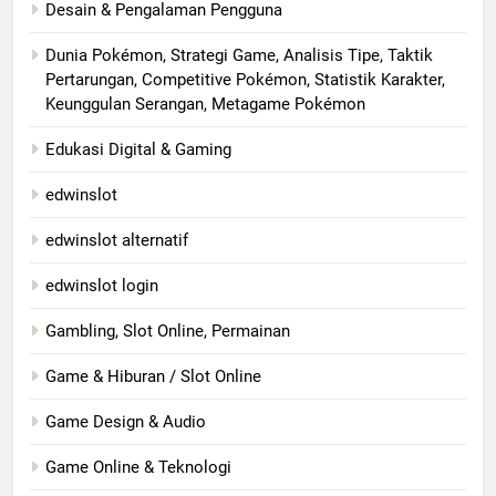
Desain & Pengalaman Pengguna
Dunia Pokémon, Strategi Game, Analisis Tipe, Taktik
Pertarungan, Competitive Pokémon, Statistik Karakter,
Keunggulan Serangan, Metagame Pokémon
Edukasi Digital & Gaming
edwinslot
edwinslot alternatif
edwinslot login
Gambling, Slot Online, Permainan
Game & Hiburan / Slot Online
Game Design & Audio
Game Online & Teknologi