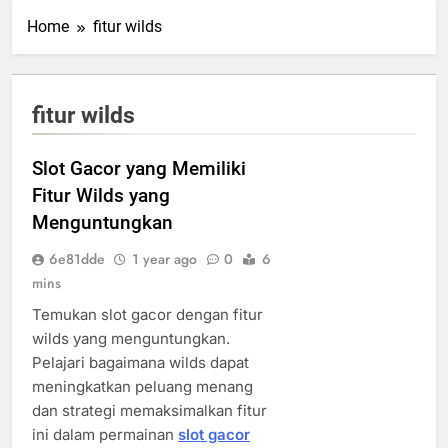
Home
fitur wilds
fitur wilds
Slot Gacor yang Memiliki
Fitur Wilds yang
Menguntungkan
6e81dde
1 year ago
0
6
mins
Temukan slot gacor dengan fitur
wilds yang menguntungkan.
Pelajari bagaimana wilds dapat
meningkatkan peluang menang
dan strategi memaksimalkan fitur
ini dalam permainan
slot gacor