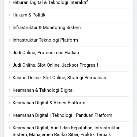
Hiburan Digital & Teknologi Interaktif
Hukum & Politik
Infrastruktur & Monitoring Sistem
Infrastruktur Teknologi Platform
Judi Online, Promosi dan Hadiah
Judi Online, Slot Online, Jackpot Progresif
Kasino Online, Slot Online, Strategi Permainan
Keamanan & Teknologi Digital
Keamanan Digital & Akses Platform
Keamanan Digital | Teknologi | Panduan Platform
Keamanan Digital, Audit dan Kepatuhan, Infrastruktur
Sistem, Manajemen Risiko Siber, Praktik Terbaik