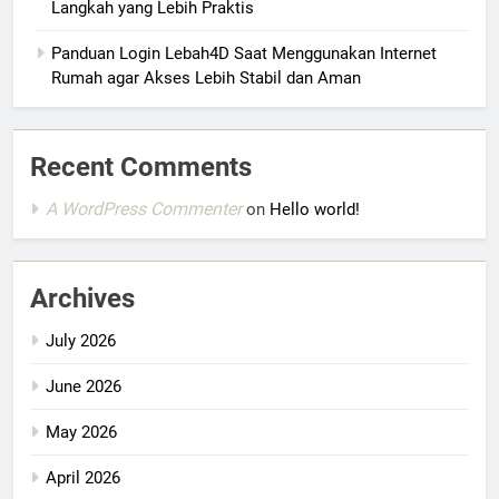
Langkah yang Lebih Praktis
Panduan Login Lebah4D Saat Menggunakan Internet
Rumah agar Akses Lebih Stabil dan Aman
Recent Comments
A WordPress Commenter
on
Hello world!
Archives
July 2026
June 2026
May 2026
April 2026