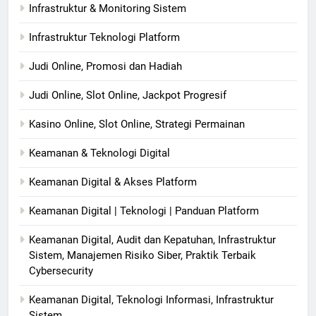
Infrastruktur & Monitoring Sistem
Infrastruktur Teknologi Platform
Judi Online, Promosi dan Hadiah
Judi Online, Slot Online, Jackpot Progresif
Kasino Online, Slot Online, Strategi Permainan
Keamanan & Teknologi Digital
Keamanan Digital & Akses Platform
Keamanan Digital | Teknologi | Panduan Platform
Keamanan Digital, Audit dan Kepatuhan, Infrastruktur
Sistem, Manajemen Risiko Siber, Praktik Terbaik
Cybersecurity
Keamanan Digital, Teknologi Informasi, Infrastruktur
Sistem