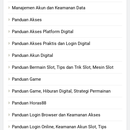
Manajemen Akun dan Keamanan Data
Panduan Akses
Panduan Akses Platform Digital
Panduan Akses Praktis dan Login Digital
Panduan Akun Digital
Panduan Bermain Slot, Tips dan Trik Slot, Mesin Slot
Panduan Game
Panduan Game, Hiburan Digital, Strategi Permainan
Panduan Horas88
Panduan Login Browser dan Keamanan Akses
Panduan Login Online, Keamanan Akun Slot, Tips