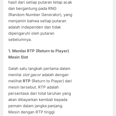
hasil dari setiap putaran tetap acak
dan bergantung pada RNG
(Random Number Generator), yang
menjamin bahwa setiap putaran
adalah independen dan tidak
dipengaruhi oleh putaran
sebelumnya.
1.
Menilai RTP (Return to Player)
Mesin Slot
Salah satu langkah pertama dalam
menilai
slot gacor
adalah dengan
melihat
RTP
(Return to Player) dari
mesin tersebut. RTP adalah
persentase dari total taruhan yang
akan dibayarkan kembali kepada
pemain dalam jangka panjang.
Mesin dengan RTP tinggi