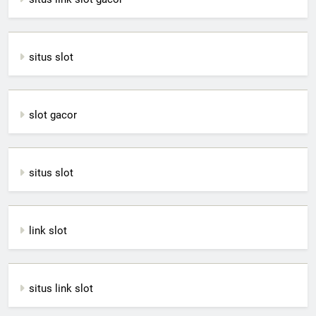
situs slot
slot gacor
situs slot
link slot
situs link slot