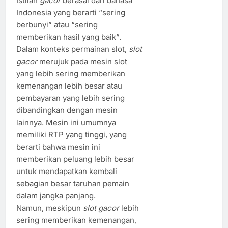
Istilah
gacor
berasal dari bahasa
Indonesia yang berarti “sering
berbunyi” atau “sering
memberikan hasil yang baik”.
Dalam konteks permainan slot,
slot
gacor
merujuk pada mesin slot
yang lebih sering memberikan
kemenangan lebih besar atau
pembayaran yang lebih sering
dibandingkan dengan mesin
lainnya. Mesin ini umumnya
memiliki RTP yang tinggi, yang
berarti bahwa mesin ini
memberikan peluang lebih besar
untuk mendapatkan kembali
sebagian besar taruhan pemain
dalam jangka panjang.
Namun, meskipun
slot gacor
lebih
sering memberikan kemenangan,