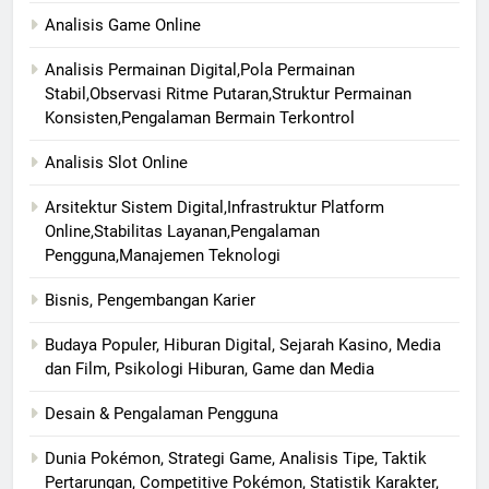
Analisis Game Online
Analisis Permainan Digital,Pola Permainan
Stabil,Observasi Ritme Putaran,Struktur Permainan
Konsisten,Pengalaman Bermain Terkontrol
Analisis Slot Online
Arsitektur Sistem Digital,Infrastruktur Platform
Online,Stabilitas Layanan,Pengalaman
Pengguna,Manajemen Teknologi
Bisnis, Pengembangan Karier
Budaya Populer, Hiburan Digital, Sejarah Kasino, Media
dan Film, Psikologi Hiburan, Game dan Media
Desain & Pengalaman Pengguna
Dunia Pokémon, Strategi Game, Analisis Tipe, Taktik
Pertarungan, Competitive Pokémon, Statistik Karakter,