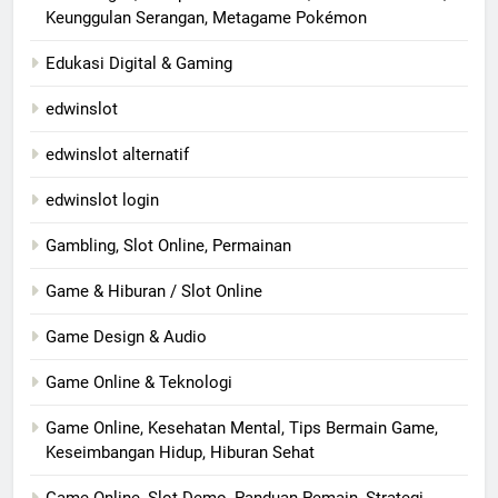
Keunggulan Serangan, Metagame Pokémon
Edukasi Digital & Gaming
edwinslot
edwinslot alternatif
edwinslot login
Gambling, Slot Online, Permainan
Game & Hiburan / Slot Online
Game Design & Audio
Game Online & Teknologi
Game Online, Kesehatan Mental, Tips Bermain Game,
Keseimbangan Hidup, Hiburan Sehat
Game Online, Slot Demo, Panduan Pemain, Strategi