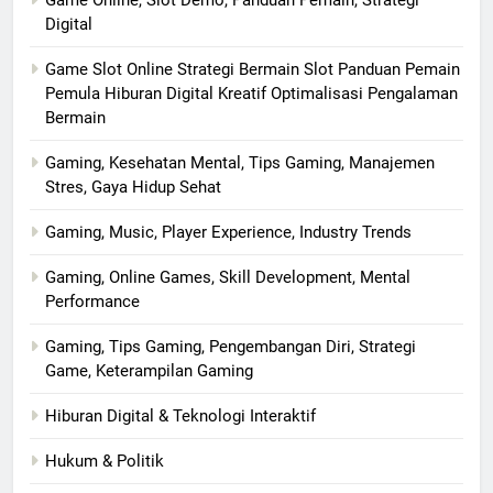
Digital
Game Slot Online Strategi Bermain Slot Panduan Pemain
Pemula Hiburan Digital Kreatif Optimalisasi Pengalaman
Bermain
Gaming, Kesehatan Mental, Tips Gaming, Manajemen
Stres, Gaya Hidup Sehat
Gaming, Music, Player Experience, Industry Trends
Gaming, Online Games, Skill Development, Mental
Performance
Gaming, Tips Gaming, Pengembangan Diri, Strategi
Game, Keterampilan Gaming
Hiburan Digital & Teknologi Interaktif
Hukum & Politik