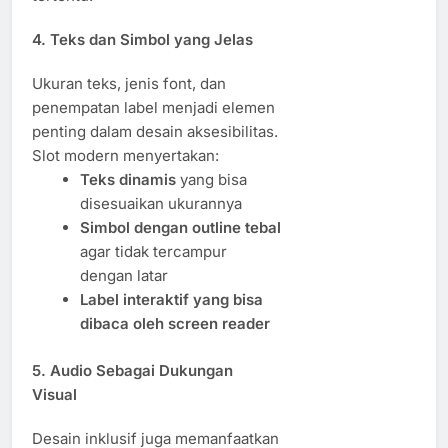
4.
Teks dan Simbol yang Jelas
Ukuran teks, jenis font, dan
penempatan label menjadi elemen
penting dalam desain aksesibilitas.
Slot modern menyertakan:
Teks dinamis
yang bisa
disesuaikan ukurannya
Simbol dengan outline tebal
agar tidak tercampur
dengan latar
Label interaktif yang bisa
dibaca oleh screen reader
5.
Audio Sebagai Dukungan
Visual
Desain inklusif juga memanfaatkan