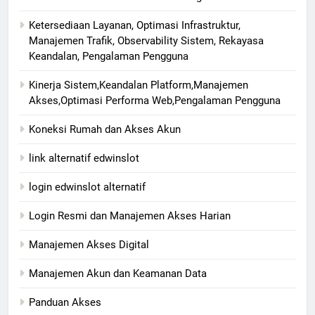
Ketersediaan Layanan, Optimasi Infrastruktur,
Manajemen Trafik, Observability Sistem, Rekayasa
Keandalan, Pengalaman Pengguna
Kinerja Sistem,Keandalan Platform,Manajemen
Akses,Optimasi Performa Web,Pengalaman Pengguna
Koneksi Rumah dan Akses Akun
link alternatif edwinslot
login edwinslot alternatif
Login Resmi dan Manajemen Akses Harian
Manajemen Akses Digital
Manajemen Akun dan Keamanan Data
Panduan Akses