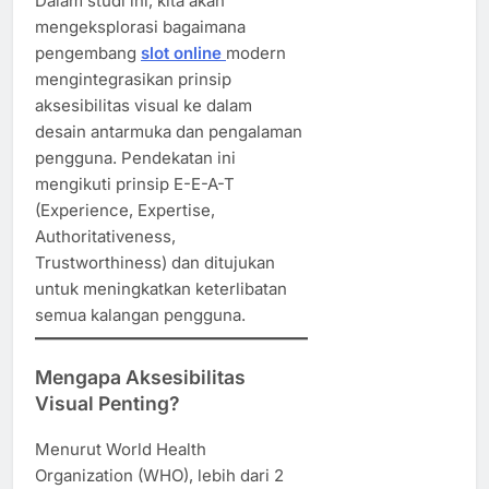
Dalam studi ini, kita akan
mengeksplorasi bagaimana
pengembang
slot online
modern
mengintegrasikan prinsip
aksesibilitas visual ke dalam
desain antarmuka dan pengalaman
pengguna. Pendekatan ini
mengikuti prinsip E-E-A-T
(Experience, Expertise,
Authoritativeness,
Trustworthiness) dan ditujukan
untuk meningkatkan keterlibatan
semua kalangan pengguna.
Mengapa Aksesibilitas
Visual Penting?
Menurut World Health
Organization (WHO), lebih dari 2