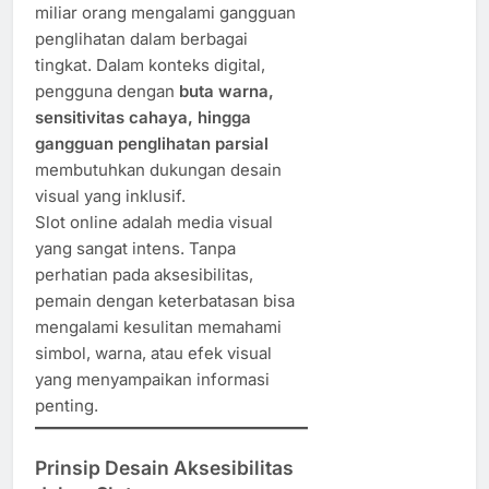
miliar orang mengalami gangguan
penglihatan dalam berbagai
tingkat. Dalam konteks digital,
pengguna dengan
buta warna,
sensitivitas cahaya, hingga
gangguan penglihatan parsial
membutuhkan dukungan desain
visual yang inklusif.
Slot online adalah media visual
yang sangat intens. Tanpa
perhatian pada aksesibilitas,
pemain dengan keterbatasan bisa
mengalami kesulitan memahami
simbol, warna, atau efek visual
yang menyampaikan informasi
penting.
Prinsip Desain Aksesibilitas