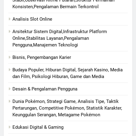
Konsisten,Pengalaman Bermain Terkontrol
Analisis Slot Online
Arsitektur Sistem Digital,Infrastruktur Platform
Online,Stabilitas Layanan,Pengalaman
Pengguna,Manajemen Teknologi
Bisnis, Pengembangan Karier
Budaya Populer, Hiburan Digital, Sejarah Kasino, Media
dan Film, Psikologi Hiburan, Game dan Media
Desain & Pengalaman Pengguna
Dunia Pokémon, Strategi Game, Analisis Tipe, Taktik
Pertarungan, Competitive Pokémon, Statistik Karakter,
Keunggulan Serangan, Metagame Pokémon
Edukasi Digital & Gaming