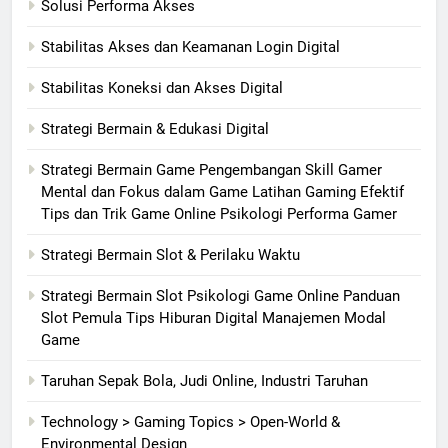
Solusi Performa Akses
Stabilitas Akses dan Keamanan Login Digital
Stabilitas Koneksi dan Akses Digital
Strategi Bermain & Edukasi Digital
Strategi Bermain Game Pengembangan Skill Gamer
Mental dan Fokus dalam Game Latihan Gaming Efektif
Tips dan Trik Game Online Psikologi Performa Gamer
Strategi Bermain Slot & Perilaku Waktu
Strategi Bermain Slot Psikologi Game Online Panduan
Slot Pemula Tips Hiburan Digital Manajemen Modal
Game
Taruhan Sepak Bola, Judi Online, Industri Taruhan
Technology > Gaming Topics > Open-World &
Environmental Design