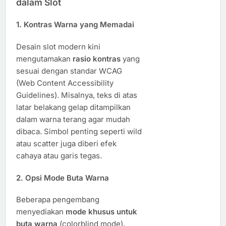
dalam Slot
1.
Kontras Warna yang Memadai
Desain slot modern kini
mengutamakan
rasio kontras
yang
sesuai dengan standar WCAG
(Web Content Accessibility
Guidelines). Misalnya, teks di atas
latar belakang gelap ditampilkan
dalam warna terang agar mudah
dibaca. Simbol penting seperti wild
atau scatter juga diberi efek
cahaya atau garis tegas.
2.
Opsi Mode Buta Warna
Beberapa pengembang
menyediakan
mode khusus untuk
buta warna
(colorblind mode),