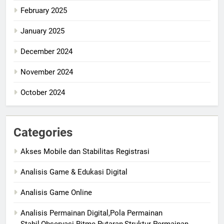
February 2025
January 2025
December 2024
November 2024
October 2024
Categories
Akses Mobile dan Stabilitas Registrasi
Analisis Game & Edukasi Digital
Analisis Game Online
Analisis Permainan Digital,Pola Permainan
Stabil,Observasi Ritme Putaran,Struktur Permainan