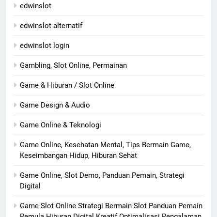
edwinslot
edwinslot alternatif
edwinslot login
Gambling, Slot Online, Permainan
Game & Hiburan / Slot Online
Game Design & Audio
Game Online & Teknologi
Game Online, Kesehatan Mental, Tips Bermain Game,
Keseimbangan Hidup, Hiburan Sehat
Game Online, Slot Demo, Panduan Pemain, Strategi
Digital
Game Slot Online Strategi Bermain Slot Panduan Pemain
Pemula Hiburan Digital Kreatif Optimalisasi Pengalaman