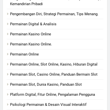
Kemandirian Pribadi
Pengembangan Diri, Strategi Permainan, Tips Menang.
Permainan Digital & Analisis
Permainan Kasino Online
Permainan Kasino Online.
Permainan Online
Permainan Online, Slot Online, Kasino, Hiburan Digital
Permainan Slot, Casino Online, Panduan Bermain Slot
Permainan Slot, Dunia Kasino, Panduan Slot
Platform Digital, Fitur Online, Pengalaman Pengguna
Psikologi Permainan & Desain Visual Interaktif