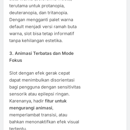
terutama untuk protanopia,
deuteranopia, dan tritanopia.
Dengan mengganti palet warna
default menjadi versi ramah buta
warna, slot bisa tetap informatif
tanpa kehilangan estetika.
3.
Animasi Terbatas dan Mode
Fokus
Slot dengan efek gerak cepat
dapat menimbulkan disorientasi
bagi pengguna dengan sensitivitas
sensorik atau epilepsi ringan.
Karenanya, hadir
fitur untuk
mengurangi animasi
,
memperlambat transisi, atau
bahkan menonaktifkan efek visual
tertentu.