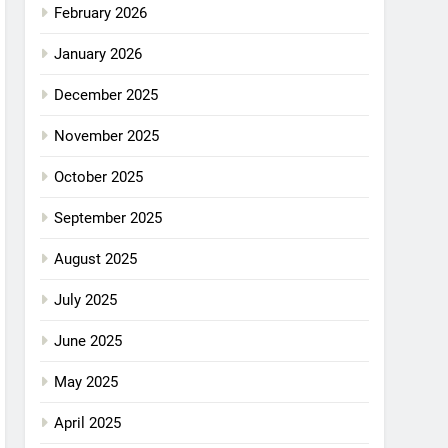
February 2026
January 2026
December 2025
November 2025
October 2025
September 2025
August 2025
July 2025
June 2025
May 2025
April 2025