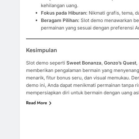
kehilangan uang.
Fokus pada Hiburan:
Nikmati grafis, tema, d
Beragam Pilihan:
Slot demo menawarkan ber
permainan yang sesuai dengan preferensi A
Kesimpulan
Slot demo seperti
Sweet Bonanza
,
Gonzo’s Quest
,
memberikan pengalaman bermain yang menyenang
menarik, fitur bonus seru, dan visual memukau. D
demo ini, Anda dapat menikmati permainan tanpa ri
mempersiapkan diri untuk bermain dengan uang asl
Read More