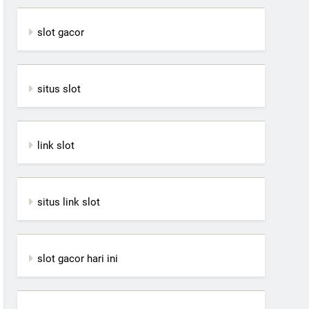
slot gacor
situs slot
link slot
situs link slot
slot gacor hari ini