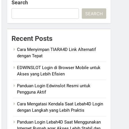
Search
SEARCH
Recent Posts
Cara Menyimpan TIARA4D Link Alternatif
dengan Tepat
EDWINSLOT Login di Browser Mobile untuk
Akses yang Lebih Efisien
Panduan Login Edwinslot Resmi untuk
Pengguna Aktif
Cara Mengatasi Kendala Saat Lebah4D Login
dengan Langkah yang Lebih Praktis
Panduan Login Lebah4D Saat Menggunakan
Internet Rumah agar Akses Lebih Stabil dan