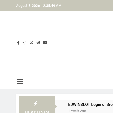
Skip
August 8, 2026
2:35:50 AM
to
content
Mum
Dapatkan 
atif dengan Tepat
EDWINSLOT Login di Browser Mobile 
1 Month Ago
HEADLINES