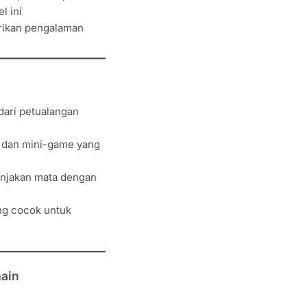
l ini
rikan pengalaman
ari petualangan
r, dan mini-game yang
njakan mata dengan
g cocok untuk
ain