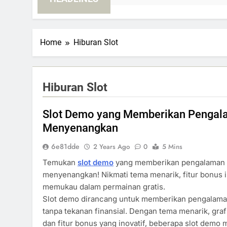
Home
Hiburan Slot
Hiburan Slot
Slot Demo yang Memberikan Pengal
Menyenangkan
6e81dde
2 Years Ago
0
5 Mins
Temukan
slot demo
yang memberikan pengalaman 
menyenangkan! Nikmati tema menarik, fitur bonus in
memukau dalam permainan gratis.
Slot demo dirancang untuk memberikan pengalama
tanpa tekanan finansial. Dengan tema menarik, gra
dan fitur bonus yang inovatif, beberapa slot dem