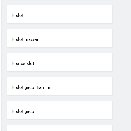
slot
slot maxwin
situs slot
slot gacor hari ini
slot gacor