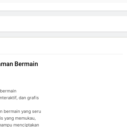
aman Bermain
bermain
teraktif, dan grafis
n bermain yang seru
fis yang memukau,
o mampu menciptakan