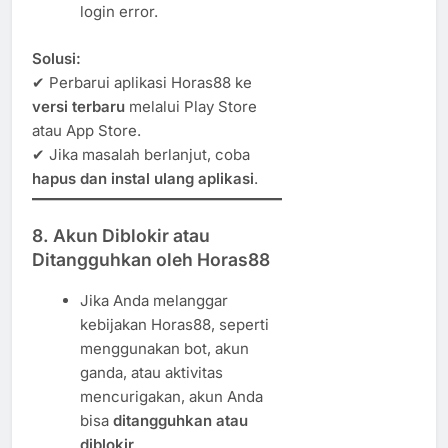
login error.
Solusi:
✔ Perbarui aplikasi Horas88 ke
versi terbaru
melalui Play Store
atau App Store.
✔ Jika masalah berlanjut, coba
hapus dan instal ulang aplikasi
.
8. Akun Diblokir atau
Ditangguhkan oleh Horas88
Jika Anda melanggar
kebijakan Horas88, seperti
menggunakan bot, akun
ganda, atau aktivitas
mencurigakan, akun Anda
bisa
ditangguhkan atau
diblokir
.