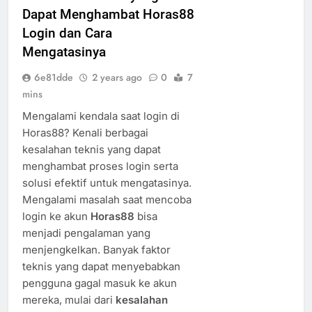
Dapat Menghambat Horas88
Login dan Cara
Mengatasinya
6e81dde
2 years ago
0
7
mins
Mengalami kendala saat login di
Horas88? Kenali berbagai
kesalahan teknis yang dapat
menghambat proses login serta
solusi efektif untuk mengatasinya.
Mengalami masalah saat mencoba
login ke akun
Horas88
bisa
menjadi pengalaman yang
menjengkelkan. Banyak faktor
teknis yang dapat menyebabkan
pengguna gagal masuk ke akun
mereka, mulai dari
kesalahan