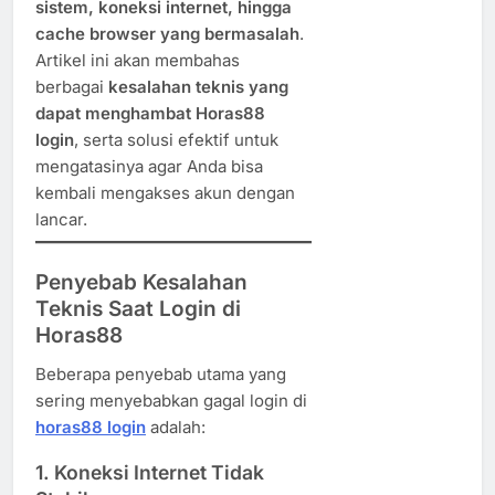
sistem, koneksi internet, hingga
cache browser yang bermasalah
.
Artikel ini akan membahas
berbagai
kesalahan teknis yang
dapat menghambat Horas88
login
, serta solusi efektif untuk
mengatasinya agar Anda bisa
kembali mengakses akun dengan
lancar.
Penyebab Kesalahan
Teknis Saat Login di
Horas88
Beberapa penyebab utama yang
sering menyebabkan gagal login di
horas88 login
adalah:
1. Koneksi Internet Tidak