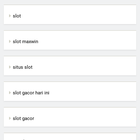
slot
slot maxwin
situs slot
slot gacor hari ini
slot gacor