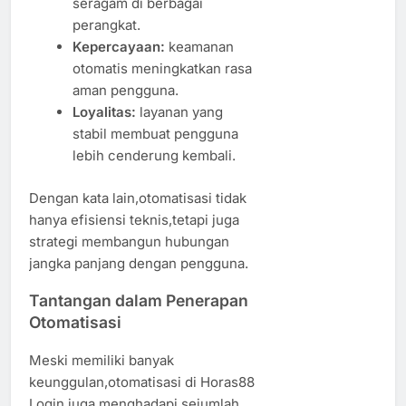
seragam di berbagai
perangkat.
Kepercayaan:
keamanan
otomatis meningkatkan rasa
aman pengguna.
Loyalitas:
layanan yang
stabil membuat pengguna
lebih cenderung kembali.
Dengan kata lain,otomatisasi tidak
hanya efisiensi teknis,tetapi juga
strategi membangun hubungan
jangka panjang dengan pengguna.
Tantangan dalam Penerapan
Otomatisasi
Meski memiliki banyak
keunggulan,otomatisasi di Horas88
Login juga menghadapi sejumlah