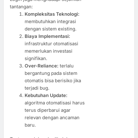
tantangan:
Kompleksitas Teknologi:
membutuhkan integrasi
dengan sistem existing.
Biaya Implementasi:
infrastruktur otomatisasi
memerlukan investasi
signifikan.
Over-Reliance:
terlalu
bergantung pada sistem
otomatis bisa berisiko jika
terjadi bug.
Kebutuhan Update:
algoritma otomatisasi harus
terus diperbarui agar
relevan dengan ancaman
baru.