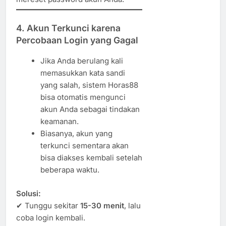
4. Akun Terkunci karena
Percobaan Login yang Gagal
Jika Anda berulang kali
memasukkan kata sandi
yang salah, sistem Horas88
bisa otomatis mengunci
akun Anda sebagai tindakan
keamanan.
Biasanya, akun yang
terkunci sementara akan
bisa diakses kembali setelah
beberapa waktu.
Solusi:
✔ Tunggu sekitar
15-30 menit
, lalu
coba login kembali.