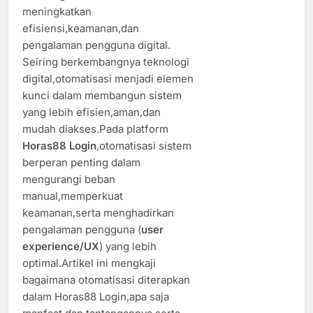
meningkatkan
efisiensi,keamanan,dan
pengalaman pengguna digital.
Seiring berkembangnya teknologi
digital,otomatisasi menjadi elemen
kunci dalam membangun sistem
yang lebih efisien,aman,dan
mudah diakses.Pada platform
Horas88 Login
,otomatisasi sistem
berperan penting dalam
mengurangi beban
manual,memperkuat
keamanan,serta menghadirkan
pengalaman pengguna (
user
experience/UX
) yang lebih
optimal.Artikel ini mengkaji
bagaimana otomatisasi diterapkan
dalam Horas88 Login,apa saja