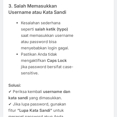
3. Salah Memasukkan
Username atau Kata Sandi
Kesalahan sederhana
seperti
salah ketik (typo)
saat memasukkan username
atau password bisa
menyebabkan login gagal.
Pastikan Anda tidak
mengaktifkan
Caps Lock
jika password bersifat case-
sensitive.
Solusi:
✔ Periksa kembali
username dan
kata sandi
yang dimasukkan.
✔ Jika lupa password, gunakan
fitur
“Lupa Kata Sandi”
untuk
mereset password akun Anda.