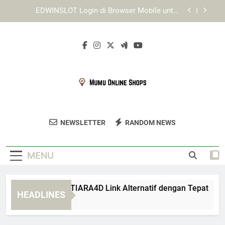
Skip
Panduan Login Edwinslot Resmi untuk Pengguna
to
Aktif
content
Cara Mengatasi Kendala Saat Lebah4D Login
dengan Langkah yang Lebih Praktis
Cara Menyimpan TIARA4D Link Alternatif dengan
Tepat
EDWINSLOT Login di Browser Mobile untuk
Akses yang Lebih Efisien
Panduan Login Edwinslot Resmi untuk Pengguna
Aktif
Mumu Online
Dapatkan Produk Terbaik Dengan Harga
Cara Mengatasi Kendala Saat Lebah4D Login
NEWSLETTER
RANDOM NEWS
Shops
dengan Langkah yang Lebih Praktis
Bersaing Di Mumu Online Shops.
MENU
ara Menyimpan TIARA4D Link Alternatif dengan Tepat
HEADLINES
 Weeks Ago