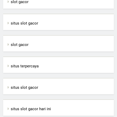
slot gacor
situs slot gacor
slot gacor
situs terpercaya
situs slot gacor
situs slot gacor hari ini