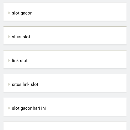
slot gacor
situs slot
link slot
situs link slot
slot gacor hari ini