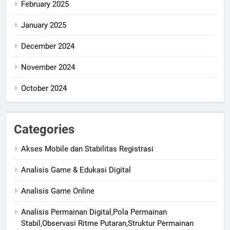
February 2025
January 2025
December 2024
November 2024
October 2024
Categories
Akses Mobile dan Stabilitas Registrasi
Analisis Game & Edukasi Digital
Analisis Game Online
Analisis Permainan Digital,Pola Permainan
Stabil,Observasi Ritme Putaran,Struktur Permainan