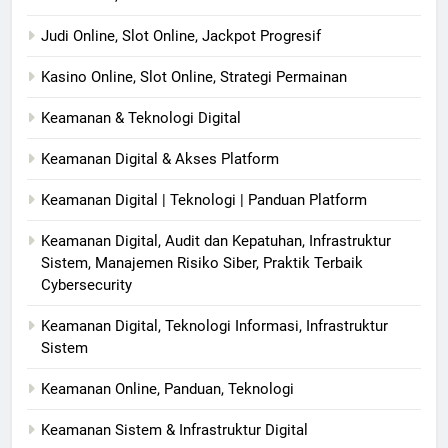
Judi Online, Slot Online, Jackpot Progresif
Kasino Online, Slot Online, Strategi Permainan
Keamanan & Teknologi Digital
Keamanan Digital & Akses Platform
Keamanan Digital | Teknologi | Panduan Platform
Keamanan Digital, Audit dan Kepatuhan, Infrastruktur
Sistem, Manajemen Risiko Siber, Praktik Terbaik
Cybersecurity
Keamanan Digital, Teknologi Informasi, Infrastruktur
Sistem
Keamanan Online, Panduan, Teknologi
Keamanan Sistem & Infrastruktur Digital