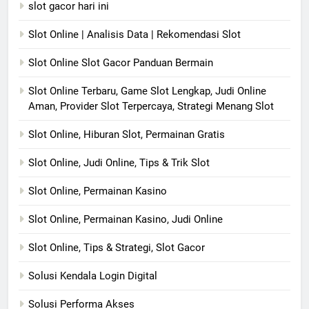
slot gacor hari ini
Slot Online | Analisis Data | Rekomendasi Slot
Slot Online Slot Gacor Panduan Bermain
Slot Online Terbaru, Game Slot Lengkap, Judi Online
Aman, Provider Slot Terpercaya, Strategi Menang Slot
Slot Online, Hiburan Slot, Permainan Gratis
Slot Online, Judi Online, Tips & Trik Slot
Slot Online, Permainan Kasino
Slot Online, Permainan Kasino, Judi Online
Slot Online, Tips & Strategi, Slot Gacor
Solusi Kendala Login Digital
Solusi Performa Akses