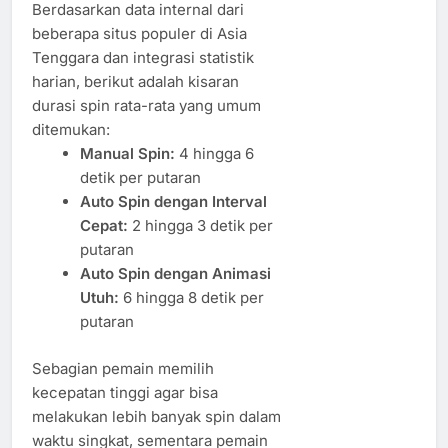
Berdasarkan data internal dari
beberapa situs populer di Asia
Tenggara dan integrasi statistik
harian, berikut adalah kisaran
durasi spin rata-rata yang umum
ditemukan:
Manual Spin:
4 hingga 6
detik per putaran
Auto Spin dengan Interval
Cepat:
2 hingga 3 detik per
putaran
Auto Spin dengan Animasi
Utuh:
6 hingga 8 detik per
putaran
Sebagian pemain memilih
kecepatan tinggi agar bisa
melakukan lebih banyak spin dalam
waktu singkat, sementara pemain