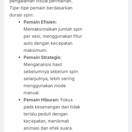
pengalaman visual permainan.
Tipe-tipe pemain berdasarkan
durasi spin:
Pemain Efisien:
Memaksimalkan jumlah spin
per sesi, menggunakan fitur
auto dengan kecepatan
maksimum.
Pemain Strategis:
Menganalisis hasil
sebelumnya sebelum spin
selanjutnya, lebih sering
menggunakan mode
manual.
Pemain Hiburan:
Fokus
pada kesenangan dan tidak
terlalu peduli dengan
kecepatan, menikmati
animasi dan efek suara.