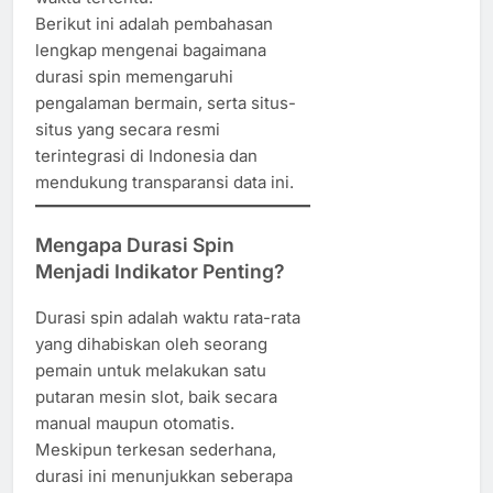
Berikut ini adalah pembahasan
lengkap mengenai bagaimana
durasi spin memengaruhi
pengalaman bermain, serta situs-
situs yang secara resmi
terintegrasi di Indonesia dan
mendukung transparansi data ini.
Mengapa Durasi Spin
Menjadi Indikator Penting?
Durasi spin adalah waktu rata-rata
yang dihabiskan oleh seorang
pemain untuk melakukan satu
putaran mesin slot, baik secara
manual maupun otomatis.
Meskipun terkesan sederhana,
durasi ini menunjukkan seberapa