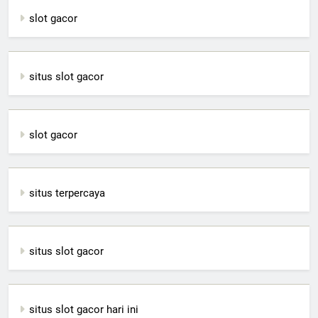
slot gacor
situs slot gacor
slot gacor
situs terpercaya
situs slot gacor
situs slot gacor hari ini