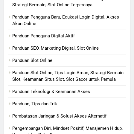
Strategi Bermain, Slot Online Terpercaya
Panduan Pengguna Baru, Edukasi Login Digital, Akses
Akun Online
Panduan Pengguna Digital Aktif
Panduan SEO, Marketing Digital, Slot Online
Panduan Slot Online
Panduan Slot Online, Tips Login Aman, Strategi Bermain
Slot, Keamanan Situs Slot, Slot Gacor untuk Pemula
Panduan Teknologi & Keamanan Akses
Panduan, Tips dan Trik
Pembatasan Jaringan & Solusi Akses Alternatif
Pengembangan Diri, Mindset Positif, Manajemen Hidup,