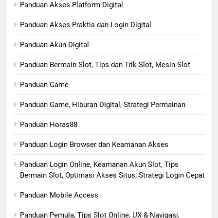
Panduan Akses Platform Digital
Panduan Akses Praktis dan Login Digital
Panduan Akun Digital
Panduan Bermain Slot, Tips dan Trik Slot, Mesin Slot
Panduan Game
Panduan Game, Hiburan Digital, Strategi Permainan
Panduan Horas88
Panduan Login Browser dan Keamanan Akses
Panduan Login Online, Keamanan Akun Slot, Tips
Bermain Slot, Optimasi Akses Situs, Strategi Login Cepat
Panduan Mobile Access
Panduan Pemula, Tips Slot Online, UX & Navigasi,