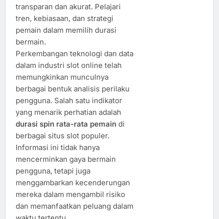
transparan dan akurat. Pelajari
tren, kebiasaan, dan strategi
pemain dalam memilih durasi
bermain.
Perkembangan teknologi dan data
dalam industri slot online telah
memungkinkan munculnya
berbagai bentuk analisis perilaku
pengguna. Salah satu indikator
yang menarik perhatian adalah
durasi spin rata-rata pemain
di
berbagai situs slot populer.
Informasi ini tidak hanya
mencerminkan gaya bermain
pengguna, tetapi juga
menggambarkan kecenderungan
mereka dalam mengambil risiko
dan memanfaatkan peluang dalam
waktu tertentu.