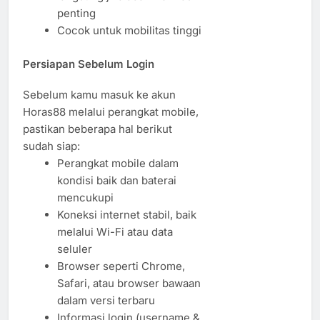
penting
Cocok untuk mobilitas tinggi
Persiapan Sebelum Login
Sebelum kamu masuk ke akun
Horas88 melalui perangkat mobile,
pastikan beberapa hal berikut
sudah siap:
Perangkat mobile dalam
kondisi baik dan baterai
mencukupi
Koneksi internet stabil, baik
melalui Wi-Fi atau data
seluler
Browser seperti Chrome,
Safari, atau browser bawaan
dalam versi terbaru
Informasi login (username &