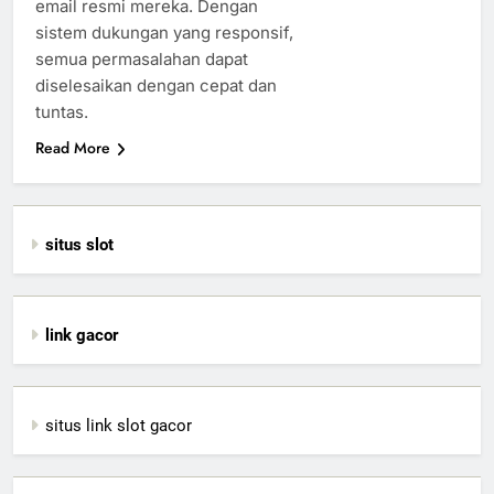
email resmi mereka. Dengan
sistem dukungan yang responsif,
semua permasalahan dapat
diselesaikan dengan cepat dan
tuntas.
Read More
situs slot
link gacor
situs link slot gacor