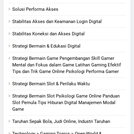
Solusi Performa Akses
Stabilitas Akses dan Keamanan Login Digital
Stabilitas Koneksi dan Akses Digital
Strategi Bermain & Edukasi Digital
Strategi Bermain Game Pengembangan Skill Gamer
Mental dan Fokus dalam Game Latihan Gaming Efektif
Tips dan Trik Game Online Psikologi Performa Gamer
Strategi Bermain Slot & Perilaku Waktu
Strategi Bermain Slot Psikologi Game Online Panduan
Slot Pemula Tips Hiburan Digital Manajemen Modal
Game
Taruhan Sepak Bola, Judi Online, Industri Taruhan
Technology > Gaming Topics > Open-World &