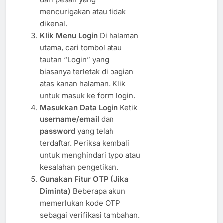
mencurigakan atau tidak
dikenal.
Klik Menu Login
Di halaman
utama, cari tombol atau
tautan “Login” yang
biasanya terletak di bagian
atas kanan halaman. Klik
untuk masuk ke form login.
Masukkan Data Login
Ketik
username/email
dan
password
yang telah
terdaftar. Periksa kembali
untuk menghindari typo atau
kesalahan pengetikan.
Gunakan Fitur OTP (Jika
Diminta)
Beberapa akun
memerlukan kode OTP
sebagai verifikasi tambahan.