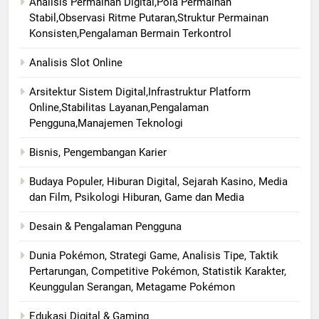
Analisis Permainan Digital,Pola Permainan
Stabil,Observasi Ritme Putaran,Struktur Permainan
Konsisten,Pengalaman Bermain Terkontrol
Analisis Slot Online
Arsitektur Sistem Digital,Infrastruktur Platform
Online,Stabilitas Layanan,Pengalaman
Pengguna,Manajemen Teknologi
Bisnis, Pengembangan Karier
Budaya Populer, Hiburan Digital, Sejarah Kasino, Media
dan Film, Psikologi Hiburan, Game dan Media
Desain & Pengalaman Pengguna
Dunia Pokémon, Strategi Game, Analisis Tipe, Taktik
Pertarungan, Competitive Pokémon, Statistik Karakter,
Keunggulan Serangan, Metagame Pokémon
Edukasi Digital & Gaming