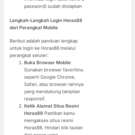
password) sudah disiapkan
Langkah-Langkah Login Horas88
dari Perangkat Mobile
Berikut adalah panduan lengkap
untuk login ke Horas88 melalui
perangkat seluler:
Buka Browser Mobile
Gunakan browser favoritmu
seperti Google Chrome,
Safari, atau browser lainnya
yang mendukung tampilan
responsif.
Ketik Alamat Situs Resmi
Horas88
Pastikan kamu
mengakses situs resmi
Horas88. Hindari klik tautan
dari pesan yang