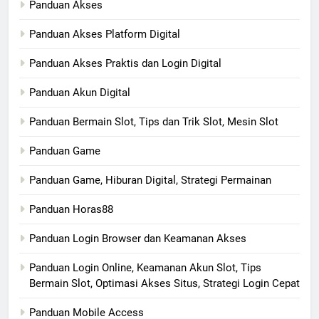
Panduan Akses
Panduan Akses Platform Digital
Panduan Akses Praktis dan Login Digital
Panduan Akun Digital
Panduan Bermain Slot, Tips dan Trik Slot, Mesin Slot
Panduan Game
Panduan Game, Hiburan Digital, Strategi Permainan
Panduan Horas88
Panduan Login Browser dan Keamanan Akses
Panduan Login Online, Keamanan Akun Slot, Tips
Bermain Slot, Optimasi Akses Situs, Strategi Login Cepat
Panduan Mobile Access