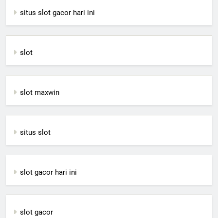
situs slot gacor hari ini
slot
slot maxwin
situs slot
slot gacor hari ini
slot gacor