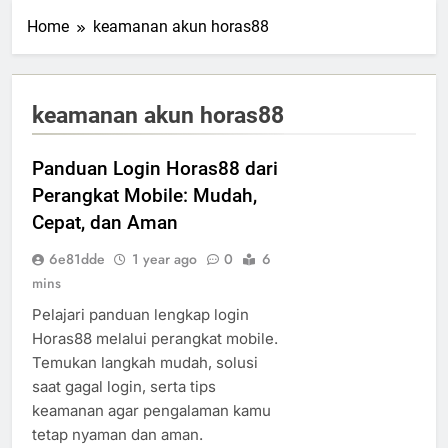
Home
keamanan akun horas88
keamanan akun horas88
Panduan Login Horas88 dari
Perangkat Mobile: Mudah,
Cepat, dan Aman
6e81dde
1 year ago
0
6
mins
Pelajari panduan lengkap login
Horas88 melalui perangkat mobile.
Temukan langkah mudah, solusi
saat gagal login, serta tips
keamanan agar pengalaman kamu
tetap nyaman dan aman.