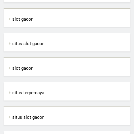
slot gacor
situs slot gacor
slot gacor
situs terpercaya
situs slot gacor