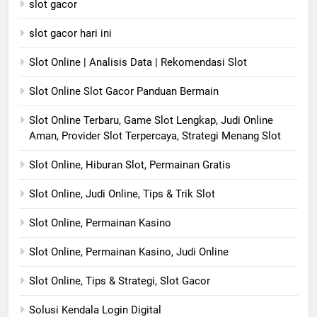
slot gacor
slot gacor hari ini
Slot Online | Analisis Data | Rekomendasi Slot
Slot Online Slot Gacor Panduan Bermain
Slot Online Terbaru, Game Slot Lengkap, Judi Online
Aman, Provider Slot Terpercaya, Strategi Menang Slot
Slot Online, Hiburan Slot, Permainan Gratis
Slot Online, Judi Online, Tips & Trik Slot
Slot Online, Permainan Kasino
Slot Online, Permainan Kasino, Judi Online
Slot Online, Tips & Strategi, Slot Gacor
Solusi Kendala Login Digital