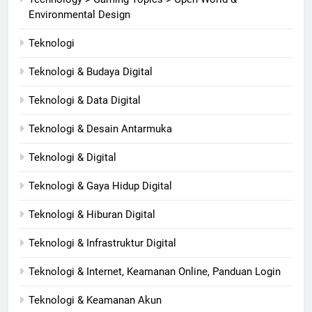
Environmental Design
Teknologi
Teknologi & Budaya Digital
Teknologi & Data Digital
Teknologi & Desain Antarmuka
Teknologi & Digital
Teknologi & Gaya Hidup Digital
Teknologi & Hiburan Digital
Teknologi & Infrastruktur Digital
Teknologi & Internet, Keamanan Online, Panduan Login
Teknologi & Keamanan Akun