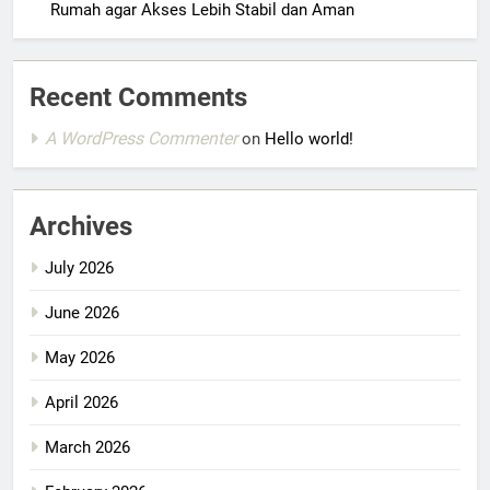
Rumah agar Akses Lebih Stabil dan Aman
Recent Comments
A WordPress Commenter
on
Hello world!
Archives
July 2026
June 2026
May 2026
April 2026
March 2026