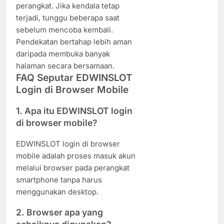
perangkat. Jika kendala tetap
terjadi, tunggu beberapa saat
sebelum mencoba kembali.
Pendekatan bertahap lebih aman
daripada membuka banyak
halaman secara bersamaan.
FAQ Seputar EDWINSLOT
Login di Browser Mobile
1. Apa itu EDWINSLOT login
di browser mobile?
EDWINSLOT login di browser
mobile adalah proses masuk akun
melalui browser pada perangkat
smartphone tanpa harus
menggunakan desktop.
2. Browser apa yang