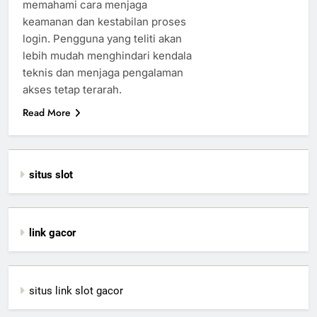
memahami cara menjaga
keamanan dan kestabilan proses
login. Pengguna yang teliti akan
lebih mudah menghindari kendala
teknis dan menjaga pengalaman
akses tetap terarah.
Read More
situs slot
link gacor
situs link slot gacor