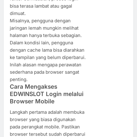
bisa terasa lambat atau gagal
dimuat.
Misalnya, pengguna dengan
jaringan lemah mungkin melihat
halaman hanya terbuka sebagian.
Dalam kondisi lain, pengguna
dengan cache lama bisa diarahkan
ke tampilan yang belum diperbarui.
Inilah alasan mengapa perawatan
sederhana pada browser sangat
penting.
Cara Mengakses
EDWINSLOT Login melalui
Browser Mobile
Langkah pertama adalah membuka
browser yang biasa digunakan
pada perangkat mobile. Pastikan
browser tersebut sudah diperbarui