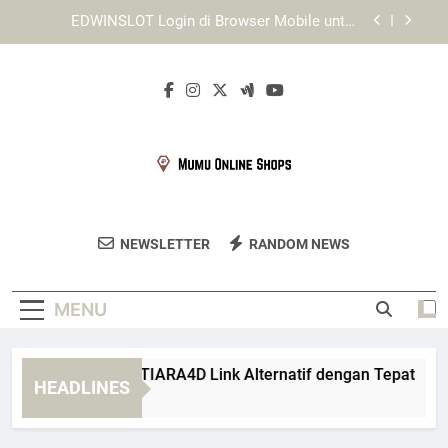
Skip
Panduan Login Edwinslot Resmi untuk Pengguna
to
Aktif
content
Cara Mengatasi Kendala Saat Lebah4D Login
dengan Langkah yang Lebih Praktis
Cara Menyimpan TIARA4D Link Alternatif dengan
Tepat
EDWINSLOT Login di Browser Mobile untuk
Akses yang Lebih Efisien
Panduan Login Edwinslot Resmi untuk Pengguna
Aktif
Mumu Online
Dapatkan Produk Terbaik Dengan Harga
Cara Mengatasi Kendala Saat Lebah4D Login
NEWSLETTER
RANDOM NEWS
Shops
dengan Langkah yang Lebih Praktis
Bersaing Di Mumu Online Shops.
MENU
ra Menyimpan TIARA4D Link Alternatif dengan Tepat
ED
HEADLINES
Weeks Ago
1 