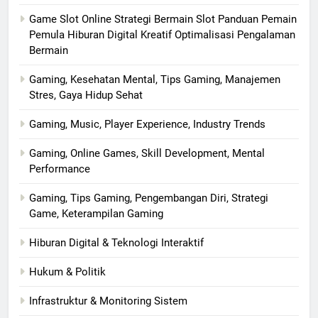
Game Slot Online Strategi Bermain Slot Panduan Pemain
Pemula Hiburan Digital Kreatif Optimalisasi Pengalaman
Bermain
Gaming, Kesehatan Mental, Tips Gaming, Manajemen
Stres, Gaya Hidup Sehat
Gaming, Music, Player Experience, Industry Trends
Gaming, Online Games, Skill Development, Mental
Performance
Gaming, Tips Gaming, Pengembangan Diri, Strategi
Game, Keterampilan Gaming
Hiburan Digital & Teknologi Interaktif
Hukum & Politik
Infrastruktur & Monitoring Sistem