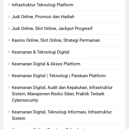
Infrastruktur Teknologi Platform
Judi Online, Promosi dan Hadiah
Judi Online, Slot Online, Jackpot Progresif
Kasino Online, Slot Online, Strategi Permainan
Keamanan & Teknologi Digital
Keamanan Digital & Akses Platform
Keamanan Digital | Teknologi | Panduan Platform
Keamanan Digital, Audit dan Kepatuhan, Infrastruktur
Sistem, Manajemen Risiko Siber, Praktik Terbaik
Cybersecurity
Keamanan Digital, Teknologi Informasi, Infrastruktur
Sistem