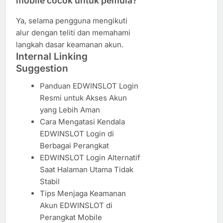
mobile cocok untuk pemula?
Ya, selama pengguna mengikuti
alur dengan teliti dan memahami
langkah dasar keamanan akun.
Internal Linking
Suggestion
Panduan EDWINSLOT Login
Resmi untuk Akses Akun
yang Lebih Aman
Cara Mengatasi Kendala
EDWINSLOT Login di
Berbagai Perangkat
EDWINSLOT Login Alternatif
Saat Halaman Utama Tidak
Stabil
Tips Menjaga Keamanan
Akun EDWINSLOT di
Perangkat Mobile