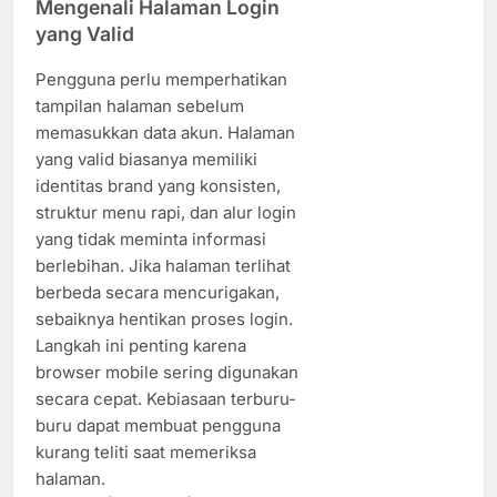
Mengenali Halaman Login
yang Valid
Pengguna perlu memperhatikan
tampilan halaman sebelum
memasukkan data akun. Halaman
yang valid biasanya memiliki
identitas brand yang konsisten,
struktur menu rapi, dan alur login
yang tidak meminta informasi
berlebihan. Jika halaman terlihat
berbeda secara mencurigakan,
sebaiknya hentikan proses login.
Langkah ini penting karena
browser mobile sering digunakan
secara cepat. Kebiasaan terburu-
buru dapat membuat pengguna
kurang teliti saat memeriksa
halaman.