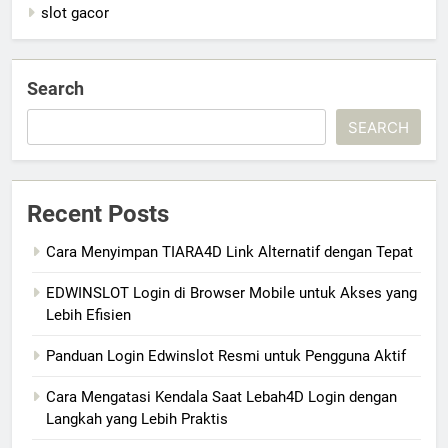
slot gacor
Search
SEARCH
Recent Posts
Cara Menyimpan TIARA4D Link Alternatif dengan Tepat
EDWINSLOT Login di Browser Mobile untuk Akses yang
Lebih Efisien
Panduan Login Edwinslot Resmi untuk Pengguna Aktif
Cara Mengatasi Kendala Saat Lebah4D Login dengan
Langkah yang Lebih Praktis