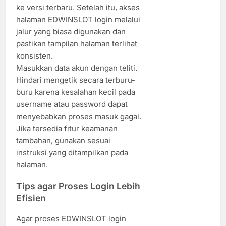
ke versi terbaru. Setelah itu, akses
halaman EDWINSLOT login melalui
jalur yang biasa digunakan dan
pastikan tampilan halaman terlihat
konsisten.
Masukkan data akun dengan teliti.
Hindari mengetik secara terburu-
buru karena kesalahan kecil pada
username atau password dapat
menyebabkan proses masuk gagal.
Jika tersedia fitur keamanan
tambahan, gunakan sesuai
instruksi yang ditampilkan pada
halaman.
Tips agar Proses Login Lebih
Efisien
Agar proses EDWINSLOT login