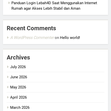
Panduan Login Lebah4D Saat Menggunakan Internet
Rumah agar Akses Lebih Stabil dan Aman
Recent Comments
A WordPress Commenter
on
Hello world!
Archives
July 2026
June 2026
May 2026
April 2026
March 2026