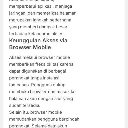
memperbarui aplikasi, menjaga
jaringan, dan memeriksa halaman
merupakan langkah sederhana
yang memberi dampak besar
terhadap kelancaran akses.
Keunggulan Akses via
Browser Mobile
Akses melalui browser mobile
memberikan fleksibilitas karena
dapat digunakan di berbagai
perangkat tanpa instalasi
tambahan. Pengguna cukup
membuka browser dan masuk ke
halaman akun dengan alur yang
sudah tersedia.
Selain itu, browser mobile
memudahkan pengguna berpindah
perangkat. Selama data akun