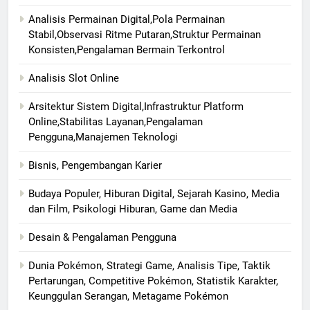
Analisis Permainan Digital,Pola Permainan
Stabil,Observasi Ritme Putaran,Struktur Permainan
Konsisten,Pengalaman Bermain Terkontrol
Analisis Slot Online
Arsitektur Sistem Digital,Infrastruktur Platform
Online,Stabilitas Layanan,Pengalaman
Pengguna,Manajemen Teknologi
Bisnis, Pengembangan Karier
Budaya Populer, Hiburan Digital, Sejarah Kasino, Media
dan Film, Psikologi Hiburan, Game dan Media
Desain & Pengalaman Pengguna
Dunia Pokémon, Strategi Game, Analisis Tipe, Taktik
Pertarungan, Competitive Pokémon, Statistik Karakter,
Keunggulan Serangan, Metagame Pokémon