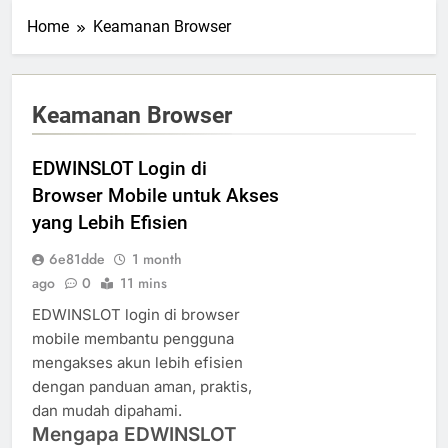
Home
Keamanan Browser
Keamanan Browser
EDWINSLOT Login di
Browser Mobile untuk Akses
yang Lebih Efisien
6e81dde
1 month
ago
0
11 mins
EDWINSLOT login di browser
mobile membantu pengguna
mengakses akun lebih efisien
dengan panduan aman, praktis,
dan mudah dipahami.
Mengapa EDWINSLOT