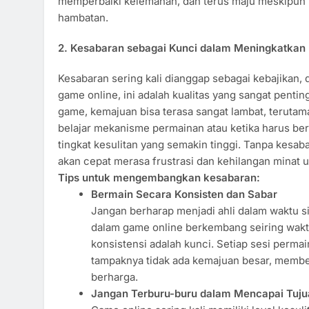
memperbaiki kelemahan, dan terus maju meskipun
hambatan.
2.
Kesabaran sebagai Kunci dalam Meningkatkan 
Kesabaran sering kali dianggap sebagai kebajikan,
game online, ini adalah kualitas yang sangat penti
game, kemajuan bisa terasa sangat lambat, terutam
belajar mekanisme permainan atau ketika harus be
tingkat kesulitan yang semakin tinggi. Tanpa kesa
akan cepat merasa frustrasi dan kehilangan minat u
Tips untuk mengembangkan kesabaran:
Bermain Secara Konsisten dan Sabar
Jangan berharap menjadi ahli dalam waktu s
dalam game online berkembang seiring waktu 
konsistensi adalah kunci. Setiap sesi perma
tampaknya tidak ada kemajuan besar, membe
berharga.
Jangan Terburu-buru dalam Mencapai Tuju