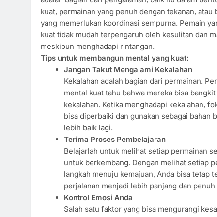
kuat, permainan yang penuh dengan tekanan, atau 
yang memerlukan koordinasi sempurna. Pemain yan
kuat tidak mudah terpengaruh oleh kesulitan dan 
meskipun menghadapi rintangan.
Tips untuk membangun mental yang kuat:
Jangan Takut Mengalami Kekalahan
Kekalahan adalah bagian dari permainan. Pe
mental kuat tahu bahwa mereka bisa bangkit
kekalahan. Ketika menghadapi kekalahan, fo
bisa diperbaiki dan gunakan sebagai bahan 
lebih baik lagi.
Terima Proses Pembelajaran
Belajarlah untuk melihat setiap permainan 
untuk berkembang. Dengan melihat setiap 
langkah menuju kemajuan, Anda bisa tetap t
perjalanan menjadi lebih panjang dan penuh 
Kontrol Emosi Anda
Salah satu faktor yang bisa mengurangi kes