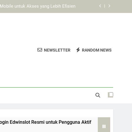
obile untuk Akses yang Lebih Efisien
Edwinslot Resmi untuk Pengguna Aktif
in dengan Langkah yang Lebih Praktis
TIARA4D Link Alternatif dengan Tepat
NEWSLETTER
RANDOM NEWS
obile untuk Akses yang Lebih Efisien
Edwinslot Resmi untuk Pengguna Aktif
in dengan Langkah yang Lebih Praktis
ot Resmi untuk Pengguna Aktif
Cara Mengatasi Kendala
2 Months Ago