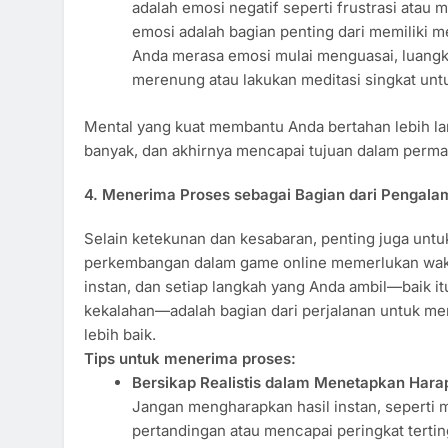
adalah emosi negatif seperti frustrasi atau 
emosi adalah bagian penting dari memiliki me
Anda merasa emosi mulai menguasai, luangk
merenung atau lakukan meditasi singkat unt
Mental yang kuat membantu Anda bertahan lebih lam
banyak, dan akhirnya mencapai tujuan dalam perma
4.
Menerima Proses sebagai Bagian dari Pengal
Selain ketekunan dan kesabaran, penting juga un
perkembangan dalam game online memerlukan wakt
instan, dan setiap langkah yang Anda ambil—baik 
kekalahan—adalah bagian dari perjalanan untuk me
lebih baik.
Tips untuk menerima proses:
Bersikap Realistis dalam Menetapkan Hara
Jangan mengharapkan hasil instan, seperti
pertandingan atau mencapai peringkat tertin