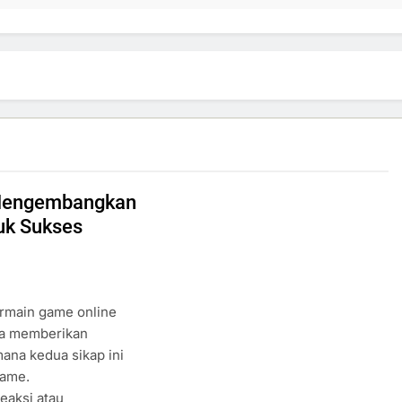
 Mengembangkan
uk Sukses
rmain game online
ga memberikan
ana kedua sikap ini
game.
eaksi atau