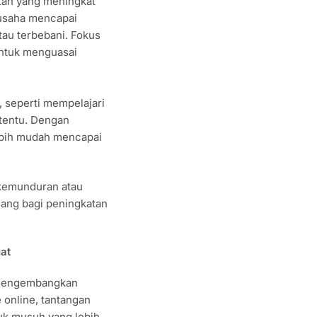
itan yang meningkat
rusaha mencapai
au terbebani. Fokus
untuk menguasai
, seperti mempelajari
tentu. Dengan
lebih mudah mencapai
kemunduran atau
uang bagi peningkatan
at
 mengembangkan
online, tantangan
tuk musuh yang lebih