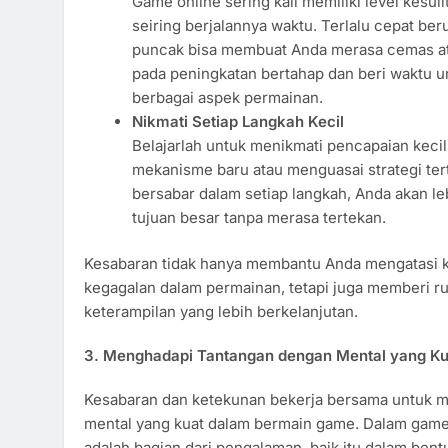
Game online sering kali memiliki level kesul
seiring berjalannya waktu. Terlalu cepat be
puncak bisa membuat Anda merasa cemas at
pada peningkatan bertahap dan beri waktu 
berbagai aspek permainan.
Nikmati Setiap Langkah Kecil
Belajarlah untuk menikmati pencapaian kecil
mekanisme baru atau menguasai strategi ter
bersabar dalam setiap langkah, Anda akan 
tujuan besar tanpa merasa tertekan.
Kesabaran tidak hanya membantu Anda mengatasi 
kegagalan dalam permainan, tetapi juga memberi r
keterampilan yang lebih berkelanjutan.
3.
Menghadapi Tantangan dengan Mental yang Ku
Kesabaran dan ketekunan bekerja bersama untuk
mental yang kuat dalam bermain game. Dalam game 
adalah bagian dari pengalaman, baik itu dalam ben