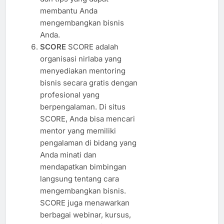
membantu Anda
mengembangkan bisnis
Anda.
SCORE
SCORE adalah
organisasi nirlaba yang
menyediakan mentoring
bisnis secara gratis dengan
profesional yang
berpengalaman. Di situs
SCORE, Anda bisa mencari
mentor yang memiliki
pengalaman di bidang yang
Anda minati dan
mendapatkan bimbingan
langsung tentang cara
mengembangkan bisnis.
SCORE juga menawarkan
berbagai webinar, kursus,