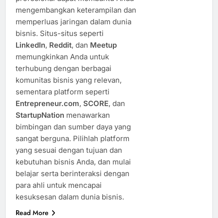
mengembangkan keterampilan dan
memperluas jaringan dalam dunia
bisnis. Situs-situs seperti
LinkedIn
,
Reddit
, dan
Meetup
memungkinkan Anda untuk
terhubung dengan berbagai
komunitas bisnis yang relevan,
sementara platform seperti
Entrepreneur.com
,
SCORE
, dan
StartupNation
menawarkan
bimbingan dan sumber daya yang
sangat berguna. Pilihlah platform
yang sesuai dengan tujuan dan
kebutuhan bisnis Anda, dan mulai
belajar serta berinteraksi dengan
para ahli untuk mencapai
kesuksesan dalam dunia bisnis.
Read More