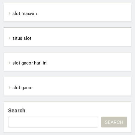
slot maxwin
situs slot
slot gacor hari ini
slot gacor
Search
SEARCH