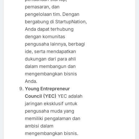
pemasaran, dan
pengelolaan tim. Dengan
bergabung di StartupNation,
Anda dapat terhubung
dengan komunitas
pengusaha lainnya, berbagi
ide, serta mendapatkan
dukungan dari para ahli
dalam membangun dan
mengembangkan bisnis
Anda.
Young Entrepreneur
Council (YEC)
YEC adalah
jaringan eksklusif untuk
pengusaha muda yang
memiliki pengalaman dan
ambisi dalam
mengembangkan bisnis.