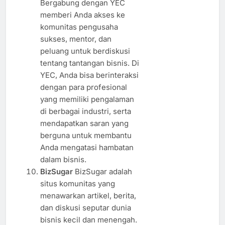
Bergabung dengan YEC
memberi Anda akses ke
komunitas pengusaha
sukses, mentor, dan
peluang untuk berdiskusi
tentang tantangan bisnis. Di
YEC, Anda bisa berinteraksi
dengan para profesional
yang memiliki pengalaman
di berbagai industri, serta
mendapatkan saran yang
berguna untuk membantu
Anda mengatasi hambatan
dalam bisnis.
BizSugar
BizSugar adalah
situs komunitas yang
menawarkan artikel, berita,
dan diskusi seputar dunia
bisnis kecil dan menengah.