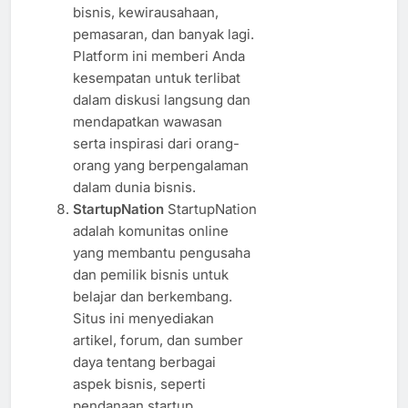
bisnis, kewirausahaan,
pemasaran, dan banyak lagi.
Platform ini memberi Anda
kesempatan untuk terlibat
dalam diskusi langsung dan
mendapatkan wawasan
serta inspirasi dari orang-
orang yang berpengalaman
dalam dunia bisnis.
StartupNation
StartupNation
adalah komunitas online
yang membantu pengusaha
dan pemilik bisnis untuk
belajar dan berkembang.
Situs ini menyediakan
artikel, forum, dan sumber
daya tentang berbagai
aspek bisnis, seperti
pendanaan startup,