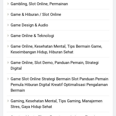
Gambling, Slot Online, Permainan
Game & Hiburan / Slot Online
Game Design & Audio
Game Online & Teknologi
Game Online, Kesehatan Mental, Tips Bermain Game,
Keseimbangan Hidup, Hiburan Sehat
Game Online, Slot Demo, Panduan Pemain, Strategi
Digital
Game Slot Online Strategi Bermain Slot Panduan Pemain
Pemula Hiburan Digital Kreatif Optimalisasi Pengalaman
Bermain
Gaming, Kesehatan Mental, Tips Gaming, Manajemen
Stres, Gaya Hidup Sehat