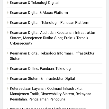
Keamanan & Teknologi Digital
Keamanan Digital & Akses Platform
Keamanan Digital | Teknologi | Panduan Platform
Keamanan Digital, Audit dan Kepatuhan, Infrastruktur
Sistem, Manajemen Risiko Siber, Praktik Terbaik
Cybersecurity
Keamanan Digital, Teknologi Informasi, Infrastruktur
Sistem
Keamanan Online, Panduan, Teknologi
Keamanan Sistem & Infrastruktur Digital
Ketersediaan Layanan, Optimasi Infrastruktur,
Manajemen Trafik, Observability Sistem, Rekayasa
Keandalan, Pengalaman Pengguna