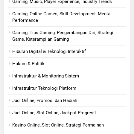
Gaming, Music, Player Experience, Industry Trends
Gaming, Online Games, Skill Development, Mental
Performance
Gaming, Tips Gaming, Pengembangan Diri, Strategi
Game, Keterampilan Gaming
Hiburan Digital & Teknologi Interaktif
Hukum & Politik
Infrastruktur & Monitoring Sistem
Infrastruktur Teknologi Platform
Judi Online, Promosi dan Hadiah
Judi Online, Slot Online, Jackpot Progresif
Kasino Online, Slot Online, Strategi Permainan