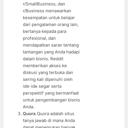
r/SmallBusiness, dan
r/Business menawarkan
kesempatan untuk belajar
dari pengalaman orang lain,
bertanya kepada para
profesional, dan
mendapatkan saran tentang
tantangan yang Anda hadapi
dalam bisnis. Reddit
memberikan akses ke
diskusi yang terbuka dan
sering kali dipenuhi oleh
ide-ide segar serta
perspektif yang bermanfaat
untuk pengembangan bisnis
Anda.
Quora
Quora adalah situs
tanya jawab di mana Anda
dapat menemukan banyak