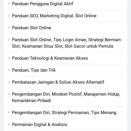
Panduan Pengguna Digital Aktif
Panduan SEO, Marketing Digital, Slot Online
Panduan Slot Online
Panduan Slot Online, Tips Login Aman, Strategi Bermain
Slot, Keamanan Situs Slot, Slot Gacor untuk Pemula
Panduan Teknologi & Keamanan Akses
Panduan, Tips dan Trik
Pembatasan Jaringan & Solusi Akses Alternatif
Pengembangan Diri, Mindset Positif, Manajemen Hidup,
Kemandirian Pribadi
Pengembangan Diri, Strategi Permainan, Tips Menang.
Permainan Digital & Analisis