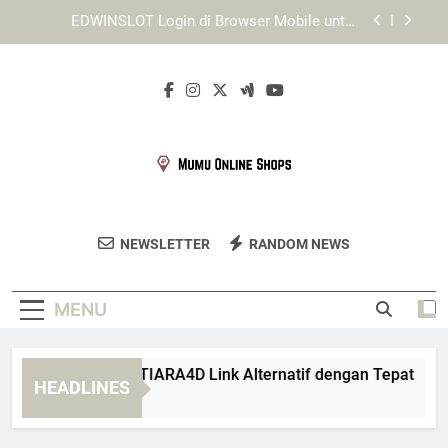
Skip
Panduan Login Edwinslot Resmi untuk Pengguna
to
Aktif
content
Cara Mengatasi Kendala Saat Lebah4D Login
dengan Langkah yang Lebih Praktis
Cara Menyimpan TIARA4D Link Alternatif dengan
Tepat
EDWINSLOT Login di Browser Mobile untuk
Akses yang Lebih Efisien
Panduan Login Edwinslot Resmi untuk Pengguna
Aktif
Mumu Online
Dapatkan Produk Terbaik Dengan Harga
Cara Mengatasi Kendala Saat Lebah4D Login
NEWSLETTER
RANDOM NEWS
Shops
dengan Langkah yang Lebih Praktis
Bersaing Di Mumu Online Shops.
MENU
ra Menyimpan TIARA4D Link Alternatif dengan Tepat
E
HEADLINES
Weeks Ago
1 