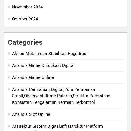
November 2024
October 2024
Categories
Akses Mobile dan Stabilitas Registrasi
Analisis Game & Edukasi Digital
Analisis Game Online
Analisis Permainan Digital,Pola Permainan
Stabil,Observasi Ritme Putaran,Struktur Permainan
Konsisten,Pengalaman Bermain Terkontrol
Analisis Slot Online
Arsitektur Sistem Digital,Infrastruktur Platform