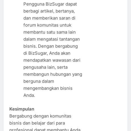
Pengguna BizSugar dapat
berbagi artikel, bertanya,
dan memberikan saran di
forum komunitas untuk
membantu satu sama lain
dalam mengatasi tantangan
bisnis. Dengan bergabung
di BizSugar, Anda akan
mendapatkan wawasan dari
pengusaha lain, serta
membangun hubungan yang
berguna dalam
mengembangkan bisnis
Anda.
Kesimpulan
Bergabung dengan komunitas
bisnis dan belajar dari para
profesional dapat membantu Anda