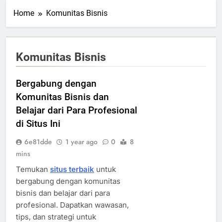
Home
Komunitas Bisnis
Komunitas Bisnis
Bergabung dengan
Komunitas Bisnis dan
Belajar dari Para Profesional
di Situs Ini
6e81dde
1 year ago
0
8
mins
Temukan
situs terbaik
untuk
bergabung dengan komunitas
bisnis dan belajar dari para
profesional. Dapatkan wawasan,
tips, dan strategi untuk