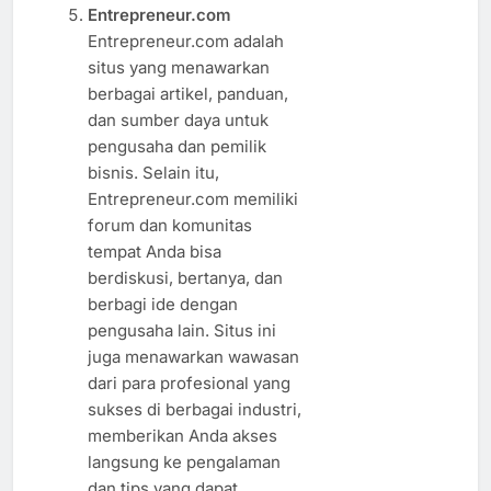
Entrepreneur.com
Entrepreneur.com adalah
situs yang menawarkan
berbagai artikel, panduan,
dan sumber daya untuk
pengusaha dan pemilik
bisnis. Selain itu,
Entrepreneur.com memiliki
forum dan komunitas
tempat Anda bisa
berdiskusi, bertanya, dan
berbagi ide dengan
pengusaha lain. Situs ini
juga menawarkan wawasan
dari para profesional yang
sukses di berbagai industri,
memberikan Anda akses
langsung ke pengalaman
dan tips yang dapat