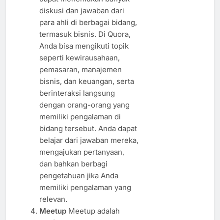
diskusi dan jawaban dari
para ahli di berbagai bidang,
termasuk bisnis. Di Quora,
Anda bisa mengikuti topik
seperti kewirausahaan,
pemasaran, manajemen
bisnis, dan keuangan, serta
berinteraksi langsung
dengan orang-orang yang
memiliki pengalaman di
bidang tersebut. Anda dapat
belajar dari jawaban mereka,
mengajukan pertanyaan,
dan bahkan berbagi
pengetahuan jika Anda
memiliki pengalaman yang
relevan.
Meetup
Meetup adalah