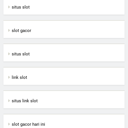
situs slot
slot gacor
situs slot
link slot
situs link slot
slot gacor hari ini