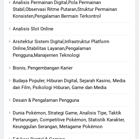
Analisis Permainan Digital,Pola Permainan
Stabil,Observasi Ritme Putaran,Struktur Permainan
Konsisten,Pengalaman Bermain Terkontrol
Analisis Slot Online
Arsitektur Sistem Digital,Infrastruktur Platform
Online,Stabilitas Layanan,Pengalaman
Pengguna,Manajemen Teknologi
Bisnis, Pengembangan Karier
Budaya Populer, Hiburan Digital, Sejarah Kasino, Media
dan Film, Psikologi Hiburan, Game dan Media
Desain & Pengalaman Pengguna
Dunia Pokémon, Strategi Game, Analisis Tipe, Taktik
Pertarungan, Competitive Pokémon, Statistik Karakter,
Keunggulan Serangan, Metagame Pokémon