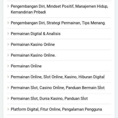
Pengembangan Diri, Mindset Positif, Manajemen Hidup,
Kemandirian Pribadi
Pengembangan Diri, Strategi Permainan, Tips Menang.
Permainan Digital & Analisis
Permainan Kasino Online
Permainan Kasino Online.
Permainan Online
Permainan Online, Slot Online, Kasino, Hiburan Digital
Permainan Slot, Casino Online, Panduan Bermain Slot
Permainan Slot, Dunia Kasino, Panduan Slot
Platform Digital, Fitur Online, Pengalaman Pengguna