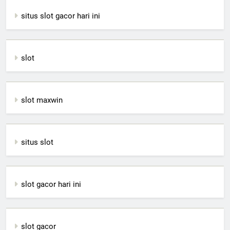
situs slot gacor hari ini
slot
slot maxwin
situs slot
slot gacor hari ini
slot gacor