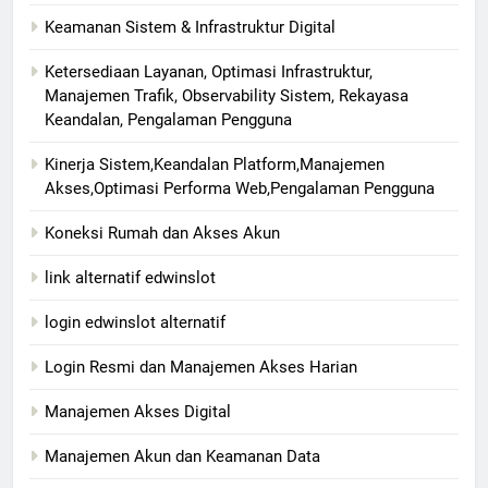
Keamanan Sistem & Infrastruktur Digital
Ketersediaan Layanan, Optimasi Infrastruktur,
Manajemen Trafik, Observability Sistem, Rekayasa
Keandalan, Pengalaman Pengguna
Kinerja Sistem,Keandalan Platform,Manajemen
Akses,Optimasi Performa Web,Pengalaman Pengguna
Koneksi Rumah dan Akses Akun
link alternatif edwinslot
login edwinslot alternatif
Login Resmi dan Manajemen Akses Harian
Manajemen Akses Digital
Manajemen Akun dan Keamanan Data