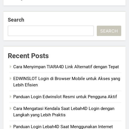
Search
SEARCH
Recent Posts
Cara Menyimpan TIARA4D Link Alternatif dengan Tepat
EDWINSLOT Login di Browser Mobile untuk Akses yang
Lebih Efisien
Panduan Login Edwinslot Resmi untuk Pengguna Aktif
Cara Mengatasi Kendala Saat Lebah4D Login dengan
Langkah yang Lebih Praktis
Panduan Login Lebah4D Saat Menggunakan Internet