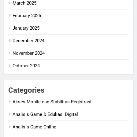
March 2025
February 2025
January 2025
December 2024
November 2024
October 2024
Categories
Akses Mobile dan Stabilitas Registrasi
Analisis Game & Edukasi Digital
Analisis Game Online