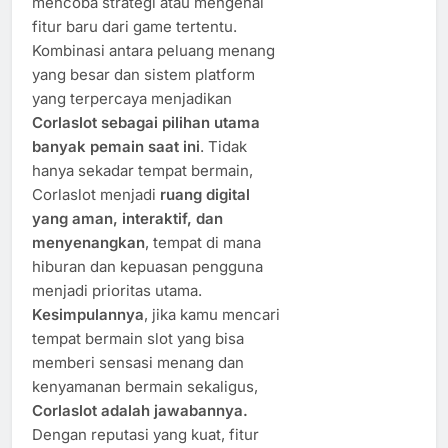
mencoba strategi atau mengenal
fitur baru dari game tertentu.
Kombinasi antara peluang menang
yang besar dan sistem platform
yang terpercaya menjadikan
Corlaslot sebagai pilihan utama
banyak pemain saat ini
. Tidak
hanya sekadar tempat bermain,
Corlaslot menjadi
ruang digital
yang aman, interaktif, dan
menyenangkan
, tempat di mana
hiburan dan kepuasan pengguna
menjadi prioritas utama.
Kesimpulannya
, jika kamu mencari
tempat bermain slot yang bisa
memberi sensasi menang dan
kenyamanan bermain sekaligus,
Corlaslot adalah jawabannya.
Dengan reputasi yang kuat, fitur