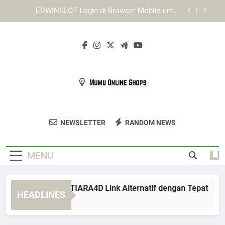
Skip
Panduan Login Edwinslot Resmi untuk Pengguna
to
Aktif
content
Cara Mengatasi Kendala Saat Lebah4D Login
dengan Langkah yang Lebih Praktis
Cara Menyimpan TIARA4D Link Alternatif dengan
Tepat
EDWINSLOT Login di Browser Mobile untuk
Akses yang Lebih Efisien
Panduan Login Edwinslot Resmi untuk Pengguna
Aktif
Mumu Online
Dapatkan Produk Terbaik Dengan Harga
Cara Mengatasi Kendala Saat Lebah4D Login
NEWSLETTER
RANDOM NEWS
Shops
dengan Langkah yang Lebih Praktis
Bersaing Di Mumu Online Shops.
MENU
ra Menyimpan TIARA4D Link Alternatif dengan Tepat
E
HEADLINES
Weeks Ago
1