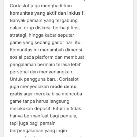
Corlaslot juga menghadirkan
komunitas yang aktif dan inklusif
.
Banyak pemain yang tergabung
dalam grup diskusi, berbagi tips,
strategi, hingga kabar seputar
game yang sedang gacor hari itu.
Komunitas ini menambah dimensi
sosial pada platform dan membuat
pengalaman bermain terasa lebih
personal dan menyenangkan.
Untuk pengguna baru, Corlaslot
juga menyediakan
mode demo
gratis
agar mereka bisa mencoba
game tanpa harus langsung
melakukan deposit. Fitur ini tidak
hanya bermanfaat bagi pemula,
tapi juga bagi pemain
berpengalaman yang ingin