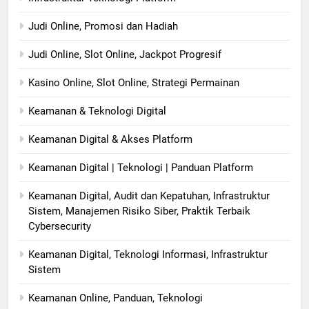
Judi Online, Promosi dan Hadiah
Judi Online, Slot Online, Jackpot Progresif
Kasino Online, Slot Online, Strategi Permainan
Keamanan & Teknologi Digital
Keamanan Digital & Akses Platform
Keamanan Digital | Teknologi | Panduan Platform
Keamanan Digital, Audit dan Kepatuhan, Infrastruktur
Sistem, Manajemen Risiko Siber, Praktik Terbaik
Cybersecurity
Keamanan Digital, Teknologi Informasi, Infrastruktur
Sistem
Keamanan Online, Panduan, Teknologi