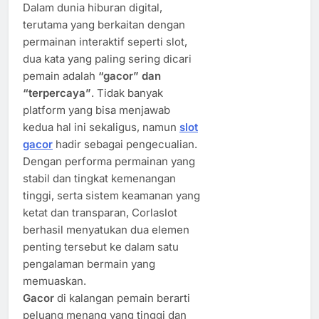
Dalam dunia hiburan digital,
terutama yang berkaitan dengan
permainan interaktif seperti slot,
dua kata yang paling sering dicari
pemain adalah
“gacor” dan
“terpercaya”
. Tidak banyak
platform yang bisa menjawab
kedua hal ini sekaligus, namun
slot
gacor
hadir sebagai pengecualian.
Dengan performa permainan yang
stabil dan tingkat kemenangan
tinggi, serta sistem keamanan yang
ketat dan transparan, Corlaslot
berhasil menyatukan dua elemen
penting tersebut ke dalam satu
pengalaman bermain yang
memuaskan.
Gacor
di kalangan pemain berarti
peluang menang yang tinggi dan