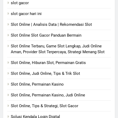
slot gacor
slot gacor hari ini
Slot Online | Analisis Data | Rekomendasi Slot
Slot Online Slot Gacor Panduan Bermain
Slot Online Terbaru, Game Slot Lengkap, Judi Online
Aman, Provider Slot Terpercaya, Strategi Menang Slot
Slot Online, Hiburan Slot, Permainan Gratis
Slot Online, Judi Online, Tips & Trik Slot
Slot Online, Permainan Kasino
Slot Online, Permainan Kasino, Judi Online
Slot Online, Tips & Strategi, Slot Gacor
Solusi Kendala Login Digital