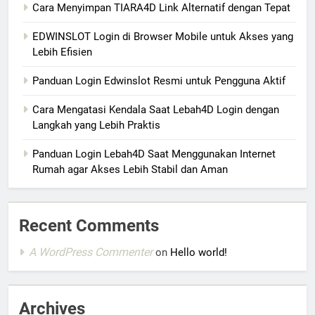
Cara Menyimpan TIARA4D Link Alternatif dengan Tepat
EDWINSLOT Login di Browser Mobile untuk Akses yang
Lebih Efisien
Panduan Login Edwinslot Resmi untuk Pengguna Aktif
Cara Mengatasi Kendala Saat Lebah4D Login dengan
Langkah yang Lebih Praktis
Panduan Login Lebah4D Saat Menggunakan Internet
Rumah agar Akses Lebih Stabil dan Aman
Recent Comments
A WordPress Commenter
on
Hello world!
Archives