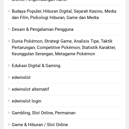
Budaya Populer, Hiburan Digital, Sejarah Kasino, Media
dan Film, Psikologi Hiburan, Game dan Media
Desain & Pengalaman Pengguna
Dunia Pokémon, Strategi Game, Analisis Tipe, Taktik
Pertarungan, Competitive Pokémon, Statistik Karakter,
Keunggulan Serangan, Metagame Pokémon
Edukasi Digital & Gaming
edwinslot
edwinslot alternatif
edwinslot login
Gambling, Slot Online, Permainan
Game & Hiburan / Slot Online