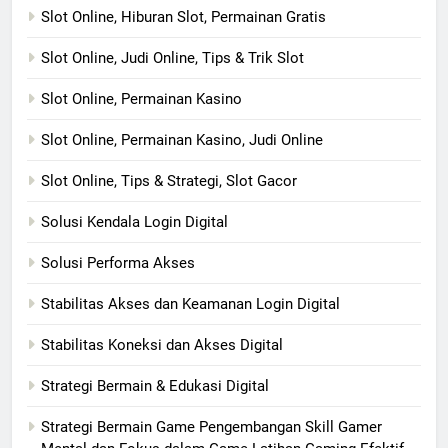
Slot Online, Hiburan Slot, Permainan Gratis
Slot Online, Judi Online, Tips & Trik Slot
Slot Online, Permainan Kasino
Slot Online, Permainan Kasino, Judi Online
Slot Online, Tips & Strategi, Slot Gacor
Solusi Kendala Login Digital
Solusi Performa Akses
Stabilitas Akses dan Keamanan Login Digital
Stabilitas Koneksi dan Akses Digital
Strategi Bermain & Edukasi Digital
Strategi Bermain Game Pengembangan Skill Gamer