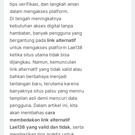
tips verifikasi, dan langkah aman
dalam mengakses platform.
Di tengah meningkatnya
kebutuhan akses digital tanpa
hambatan, banyak pengguna yang
bergantung pada
link alternatif
untuk mengakses platform Lae138
ketika situs utama tidak bisa
dijangkau. Namun, kemunculan
link alternatif yang tidak valid atau
bahkan berbahaya menjadi
tantangan baru, terutama karena
banyaknya situs palsu yang meniru
tampilan asli demi mencuri data
pengguna. Dalam artikel ini, kita
akan membahas
cara
membedakan link alternatif
Lae138 yang valid dan tidak
, serta
memberikan tips praktis untuk