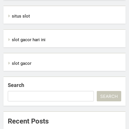
situs slot
slot gacor hari ini
slot gacor
Search
SEARCH
Recent Posts