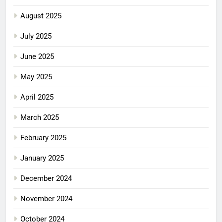
August 2025
July 2025
June 2025
May 2025
April 2025
March 2025
February 2025
January 2025
December 2024
November 2024
October 2024