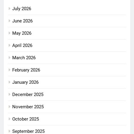
July 2026
June 2026
May 2026
April 2026
March 2026
February 2026
January 2026
December 2025
November 2025
October 2025
September 2025