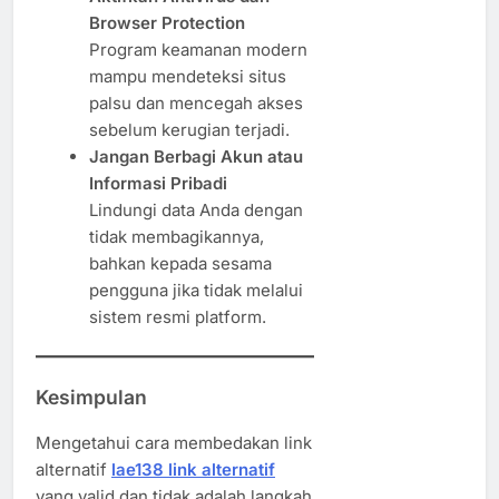
Browser Protection
Program keamanan modern
mampu mendeteksi situs
palsu dan mencegah akses
sebelum kerugian terjadi.
Jangan Berbagi Akun atau
Informasi Pribadi
Lindungi data Anda dengan
tidak membagikannya,
bahkan kepada sesama
pengguna jika tidak melalui
sistem resmi platform.
Kesimpulan
Mengetahui cara membedakan link
alternatif
lae138 link alternatif
yang valid dan tidak adalah langkah