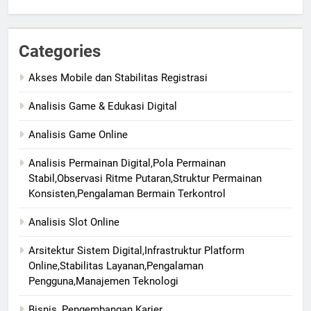
Categories
Akses Mobile dan Stabilitas Registrasi
Analisis Game & Edukasi Digital
Analisis Game Online
Analisis Permainan Digital,Pola Permainan
Stabil,Observasi Ritme Putaran,Struktur Permainan
Konsisten,Pengalaman Bermain Terkontrol
Analisis Slot Online
Arsitektur Sistem Digital,Infrastruktur Platform
Online,Stabilitas Layanan,Pengalaman
Pengguna,Manajemen Teknologi
Bisnis, Pengembangan Karier