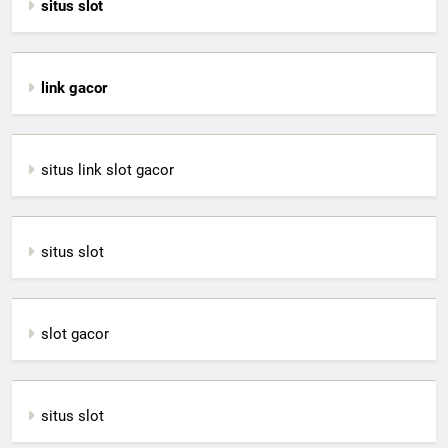
situs slot
link gacor
situs link slot gacor
situs slot
slot gacor
situs slot