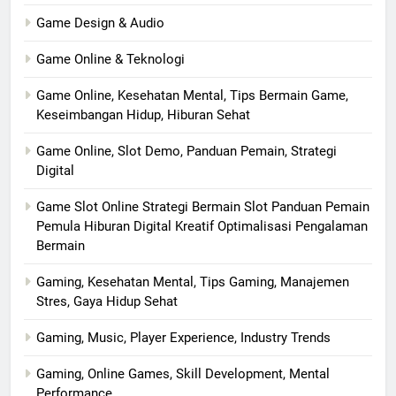
Game Design & Audio
Game Online & Teknologi
Game Online, Kesehatan Mental, Tips Bermain Game,
Keseimbangan Hidup, Hiburan Sehat
Game Online, Slot Demo, Panduan Pemain, Strategi
Digital
Game Slot Online Strategi Bermain Slot Panduan Pemain
Pemula Hiburan Digital Kreatif Optimalisasi Pengalaman
Bermain
Gaming, Kesehatan Mental, Tips Gaming, Manajemen
Stres, Gaya Hidup Sehat
Gaming, Music, Player Experience, Industry Trends
Gaming, Online Games, Skill Development, Mental
Performance