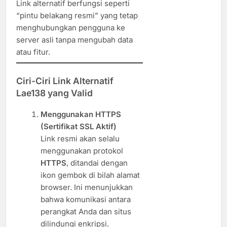
Link alternatif berfungsi seperti
“pintu belakang resmi” yang tetap
menghubungkan pengguna ke
server asli tanpa mengubah data
atau fitur.
Ciri-Ciri Link Alternatif
Lae138 yang Valid
Menggunakan HTTPS
(Sertifikat SSL Aktif)
Link resmi akan selalu
menggunakan protokol
HTTPS
, ditandai dengan
ikon gembok di bilah alamat
browser. Ini menunjukkan
bahwa komunikasi antara
perangkat Anda dan situs
dilindungi enkripsi.