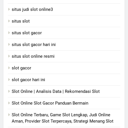
situs judi slot online3
situs slot
situs slot gacor
situs slot gacor hari ini
situs slot online resmi
slot gacor
slot gacor hari ini
Slot Online | Analisis Data | Rekomendasi Slot
Slot Online Slot Gacor Panduan Bermain
Slot Online Terbaru, Game Slot Lengkap, Judi Online
Aman, Provider Slot Terpercaya, Strategi Menang Slot