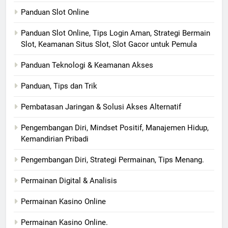
Panduan Slot Online
Panduan Slot Online, Tips Login Aman, Strategi Bermain
Slot, Keamanan Situs Slot, Slot Gacor untuk Pemula
Panduan Teknologi & Keamanan Akses
Panduan, Tips dan Trik
Pembatasan Jaringan & Solusi Akses Alternatif
Pengembangan Diri, Mindset Positif, Manajemen Hidup,
Kemandirian Pribadi
Pengembangan Diri, Strategi Permainan, Tips Menang.
Permainan Digital & Analisis
Permainan Kasino Online
Permainan Kasino Online.