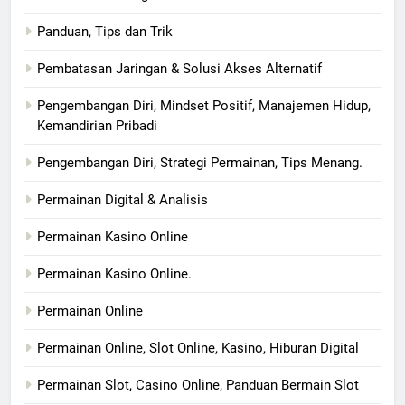
Panduan, Tips dan Trik
Pembatasan Jaringan & Solusi Akses Alternatif
Pengembangan Diri, Mindset Positif, Manajemen Hidup,
Kemandirian Pribadi
Pengembangan Diri, Strategi Permainan, Tips Menang.
Permainan Digital & Analisis
Permainan Kasino Online
Permainan Kasino Online.
Permainan Online
Permainan Online, Slot Online, Kasino, Hiburan Digital
Permainan Slot, Casino Online, Panduan Bermain Slot