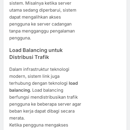
sistem. Misalnya ketika server
utama sedang diperbarui, sistem
dapat mengalihkan akses
pengguna ke server cadangan
tanpa mengganggu pengalaman
pengguna.
Load Balancing untuk
Distribusi Trafik
Dalam infrastruktur teknologi
modern, sistem link juga
terhubung dengan teknologi
load
balancing
. Load balancing
berfungsi mendistribusikan trafik
pengguna ke beberapa server agar
beban kerja dapat dibagi secara
merata.
Ketika pengguna mengakses