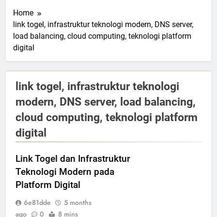
Home
link togel, infrastruktur teknologi modern, DNS server,
load balancing, cloud computing, teknologi platform
digital
link togel, infrastruktur teknologi
modern, DNS server, load balancing,
cloud computing, teknologi platform
digital
Link Togel dan Infrastruktur
Teknologi Modern pada
Platform Digital
6e81dde
5 months
ago
0
8 mins