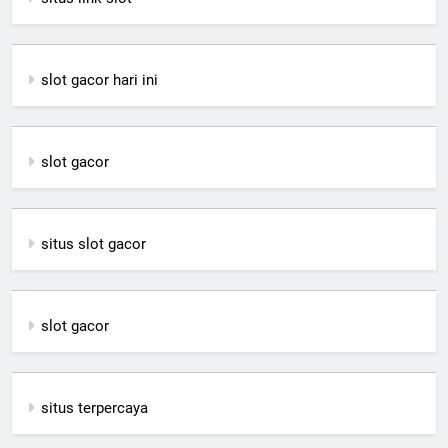
slot gacor hari ini
slot gacor
situs slot gacor
slot gacor
situs terpercaya