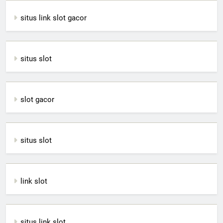
situs link slot gacor
situs slot
slot gacor
situs slot
link slot
situs link slot