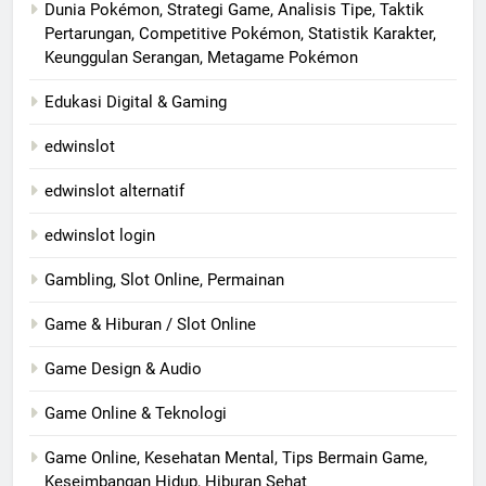
Dunia Pokémon, Strategi Game, Analisis Tipe, Taktik
Pertarungan, Competitive Pokémon, Statistik Karakter,
Keunggulan Serangan, Metagame Pokémon
Edukasi Digital & Gaming
edwinslot
edwinslot alternatif
edwinslot login
Gambling, Slot Online, Permainan
Game & Hiburan / Slot Online
Game Design & Audio
Game Online & Teknologi
Game Online, Kesehatan Mental, Tips Bermain Game,
Keseimbangan Hidup, Hiburan Sehat