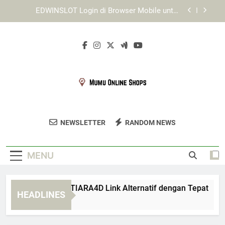
Skip
Panduan Login Edwinslot Resmi untuk Pengguna
to
Aktif
content
Cara Mengatasi Kendala Saat Lebah4D Login
dengan Langkah yang Lebih Praktis
Cara Menyimpan TIARA4D Link Alternatif dengan
Tepat
EDWINSLOT Login di Browser Mobile untuk
Akses yang Lebih Efisien
Panduan Login Edwinslot Resmi untuk Pengguna
Aktif
Mumu Online
Dapatkan Produk Terbaik Dengan Harga
Cara Mengatasi Kendala Saat Lebah4D Login
NEWSLETTER
RANDOM NEWS
Shops
dengan Langkah yang Lebih Praktis
Bersaing Di Mumu Online Shops.
MENU
ra Menyimpan TIARA4D Link Alternatif dengan Tepat
E
HEADLINES
Weeks Ago
1 