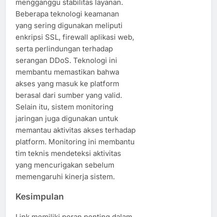
mengganggu stabilitas layanan.
Beberapa teknologi keamanan
yang sering digunakan meliputi
enkripsi SSL, firewall aplikasi web,
serta perlindungan terhadap
serangan DDoS. Teknologi ini
membantu memastikan bahwa
akses yang masuk ke platform
berasal dari sumber yang valid.
Selain itu, sistem monitoring
jaringan juga digunakan untuk
memantau aktivitas akses terhadap
platform. Monitoring ini membantu
tim teknis mendeteksi aktivitas
yang mencurigakan sebelum
memengaruhi kinerja sistem.
Kesimpulan
Link memiliki peran penting dalam