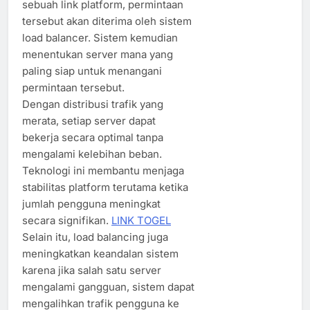
sebuah link platform, permintaan
tersebut akan diterima oleh sistem
load balancer. Sistem kemudian
menentukan server mana yang
paling siap untuk menangani
permintaan tersebut.
Dengan distribusi trafik yang
merata, setiap server dapat
bekerja secara optimal tanpa
mengalami kelebihan beban.
Teknologi ini membantu menjaga
stabilitas platform terutama ketika
jumlah pengguna meningkat
secara signifikan.
LINK TOGEL
Selain itu, load balancing juga
meningkatkan keandalan sistem
karena jika salah satu server
mengalami gangguan, sistem dapat
mengalihkan trafik pengguna ke