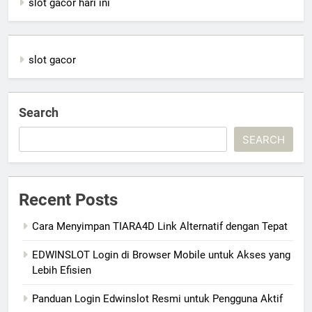
slot gacor hari ini
slot gacor
Search
SEARCH
Recent Posts
Cara Menyimpan TIARA4D Link Alternatif dengan Tepat
EDWINSLOT Login di Browser Mobile untuk Akses yang
Lebih Efisien
Panduan Login Edwinslot Resmi untuk Pengguna Aktif