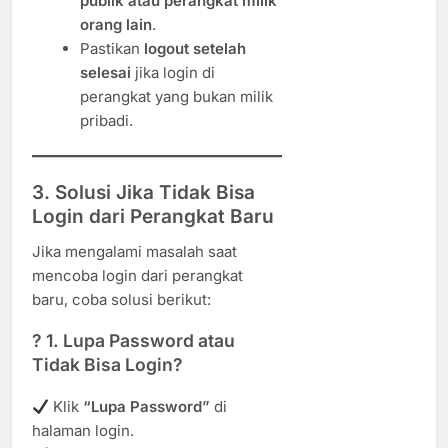
publik atau perangkat milik
orang lain
.
Pastikan
logout setelah
selesai
jika login di
perangkat yang bukan milik
pribadi.
3. Solusi Jika Tidak Bisa
Login dari Perangkat Baru
Jika mengalami masalah saat
mencoba login dari perangkat
baru, coba solusi berikut:
? 1. Lupa Password atau
Tidak Bisa Login?
Klik
“Lupa Password”
di
halaman login.