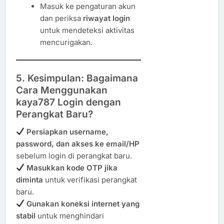
Masuk ke pengaturan akun
dan periksa
riwayat login
untuk mendeteksi aktivitas
mencurigakan.
5. Kesimpulan: Bagaimana
Cara Menggunakan
kaya787 Login dengan
Perangkat Baru?
Persiapkan username,
password, dan akses ke email/HP
sebelum login di perangkat baru.
Masukkan kode OTP jika
diminta
untuk verifikasi perangkat
baru.
Gunakan koneksi internet yang
stabil
untuk menghindari