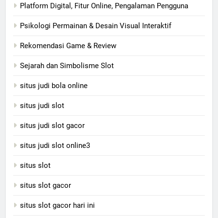
Platform Digital, Fitur Online, Pengalaman Pengguna
Psikologi Permainan & Desain Visual Interaktif
Rekomendasi Game & Review
Sejarah dan Simbolisme Slot
situs judi bola online
situs judi slot
situs judi slot gacor
situs judi slot online3
situs slot
situs slot gacor
situs slot gacor hari ini