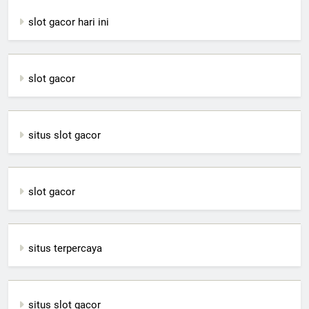
slot gacor hari ini
slot gacor
situs slot gacor
slot gacor
situs terpercaya
situs slot gacor