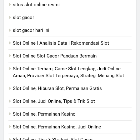
situs slot online resmi
slot gacor
slot gacor hari ini
Slot Online | Analisis Data | Rekomendasi Slot
Slot Online Slot Gacor Panduan Bermain
Slot Online Terbaru, Game Slot Lengkap, Judi Online
Aman, Provider Slot Terpercaya, Strategi Menang Slot
Slot Online, Hiburan Slot, Permainan Gratis
Slot Online, Judi Online, Tips & Trik Slot
Slot Online, Permainan Kasino
Slot Online, Permainan Kasino, Judi Online
Slot Online, Tips & Strategi, Slot Gacor