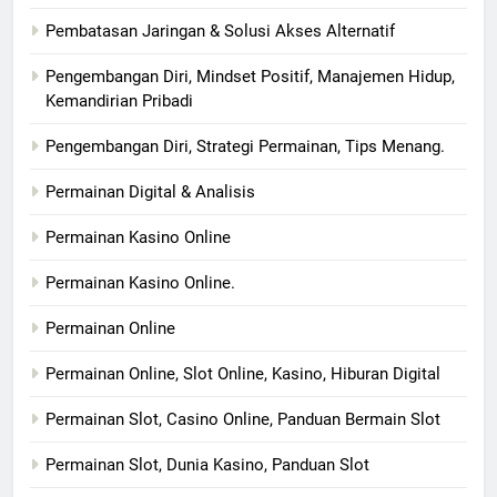
Pembatasan Jaringan & Solusi Akses Alternatif
Pengembangan Diri, Mindset Positif, Manajemen Hidup,
Kemandirian Pribadi
Pengembangan Diri, Strategi Permainan, Tips Menang.
Permainan Digital & Analisis
Permainan Kasino Online
Permainan Kasino Online.
Permainan Online
Permainan Online, Slot Online, Kasino, Hiburan Digital
Permainan Slot, Casino Online, Panduan Bermain Slot
Permainan Slot, Dunia Kasino, Panduan Slot