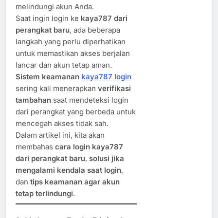
melindungi akun Anda.
Saat ingin login ke
kaya787 dari
perangkat baru
, ada beberapa
langkah yang perlu diperhatikan
untuk memastikan akses berjalan
lancar dan akun tetap aman.
Sistem keamanan
kaya787 login
sering kali menerapkan
verifikasi
tambahan
saat mendeteksi login
dari perangkat yang berbeda untuk
mencegah akses tidak sah.
Dalam artikel ini, kita akan
membahas
cara login kaya787
dari perangkat baru
,
solusi jika
mengalami kendala saat login
,
dan
tips keamanan agar akun
tetap terlindungi
.