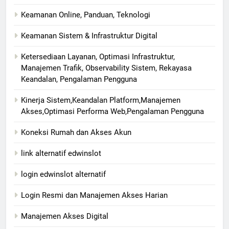
Keamanan Online, Panduan, Teknologi
Keamanan Sistem & Infrastruktur Digital
Ketersediaan Layanan, Optimasi Infrastruktur,
Manajemen Trafik, Observability Sistem, Rekayasa
Keandalan, Pengalaman Pengguna
Kinerja Sistem,Keandalan Platform,Manajemen
Akses,Optimasi Performa Web,Pengalaman Pengguna
Koneksi Rumah dan Akses Akun
link alternatif edwinslot
login edwinslot alternatif
Login Resmi dan Manajemen Akses Harian
Manajemen Akses Digital