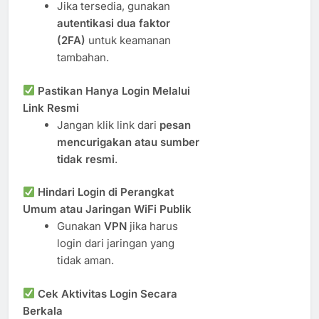
Jika tersedia, gunakan
autentikasi dua faktor
(2FA)
untuk keamanan
tambahan.
Pastikan Hanya Login Melalui
Link Resmi
Jangan klik link dari
pesan
mencurigakan atau sumber
tidak resmi
.
Hindari Login di Perangkat
Umum atau Jaringan WiFi Publik
Gunakan
VPN
jika harus
login dari jaringan yang
tidak aman.
Cek Aktivitas Login Secara
Berkala