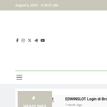
Skip
August 6, 2026
9:38:02 AM
to
content
Mum
Dapatkan 
natif dengan Tepat
EDWINSLOT Login di Browser Mobile
1 Month Ago
HEADLINES