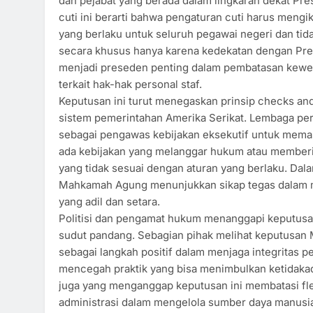
dan pejabat yang berada dalam lingkaran dekat Pre
cuti ini berarti bahwa pengaturan cuti harus mengi
yang berlaku untuk seluruh pegawai negeri dan tida
secara khusus hanya karena kedekatan dengan Presi
menjadi preseden penting dalam pembatasan kewe
terkait hak-hak personal staf.
Keputusan ini turut menegaskan prinsip checks an
sistem pemerintahan Amerika Serikat. Lembaga per
sebagai pengawas kebijakan eksekutif untuk mema
ada kebijakan yang melanggar hukum atau member
yang tidak sesuai dengan aturan yang berlaku. Dala
Mahkamah Agung menunjukkan sikap tegas dalam 
yang adil dan setara.
Politisi dan pengamat hukum menanggapi keputusa
sudut pandang. Sebagian pihak melihat keputusa
sebagai langkah positif dalam menjaga integritas 
mencegah praktik yang bisa menimbulkan ketidakad
juga yang menganggap keputusan ini membatasi flek
administrasi dalam mengelola sumber daya manusi