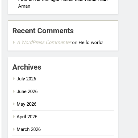
Aman
Recent Comments
A WordPress Commenter
on
Hello world!
Archives
July 2026
June 2026
May 2026
April 2026
March 2026