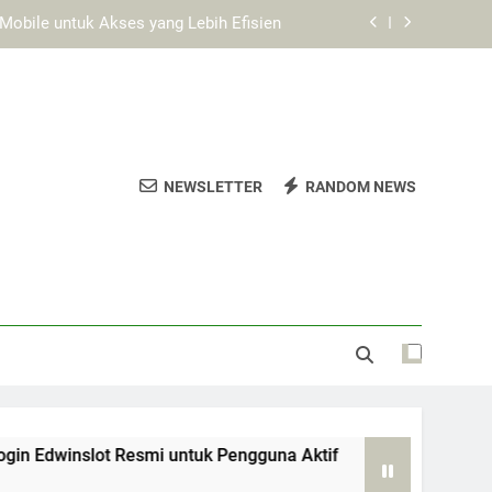
obile untuk Akses yang Lebih Efisien
Edwinslot Resmi untuk Pengguna Aktif
in dengan Langkah yang Lebih Praktis
TIARA4D Link Alternatif dengan Tepat
NEWSLETTER
RANDOM NEWS
obile untuk Akses yang Lebih Efisien
Edwinslot Resmi untuk Pengguna Aktif
in dengan Langkah yang Lebih Praktis
ot Resmi untuk Pengguna Aktif
Cara Mengatasi Kendala
2 Months Ago