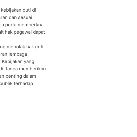
kebijakan cuti di
aran dan sesuai
uga perlu memperkuat
it hak pegawai dapat
g menolak hak cuti
eran lembaga
 Kebijakan yang
adil tanpa memberikan
ian penting dalam
publik terhadap