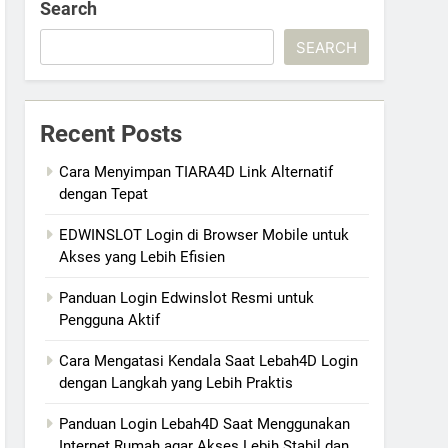
Search
SEARCH
Recent Posts
Cara Menyimpan TIARA4D Link Alternatif
dengan Tepat
EDWINSLOT Login di Browser Mobile untuk
Akses yang Lebih Efisien
Panduan Login Edwinslot Resmi untuk
Pengguna Aktif
Cara Mengatasi Kendala Saat Lebah4D Login
dengan Langkah yang Lebih Praktis
Panduan Login Lebah4D Saat Menggunakan
Internet Rumah agar Akses Lebih Stabil dan