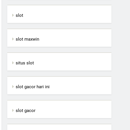
slot
slot maxwin
situs slot
slot gacor hari ini
slot gacor