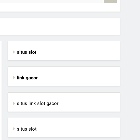
situs slot
link gacor
situs link slot gacor
situs slot