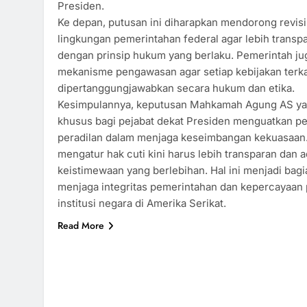
Presiden.
Ke depan, putusan ini diharapkan mendorong revisi 
lingkungan pemerintahan federal agar lebih transp
dengan prinsip hukum yang berlaku. Pemerintah j
mekanisme pengawasan agar setiap kebijakan terka
dipertanggungjawabkan secara hukum dan etika.
Kesimpulannya, keputusan Mahkamah Agung AS yan
khusus bagi pejabat dekat Presiden menguatkan p
peradilan dalam menjaga keseimbangan kekuasaan.
mengatur hak cuti kini harus lebih transparan dan 
keistimewaan yang berlebihan. Hal ini menjadi bag
menjaga integritas pemerintahan dan kepercayaan 
institusi negara di Amerika Serikat.
Read More