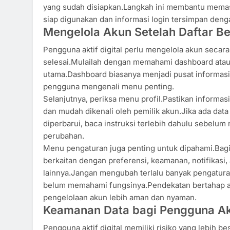
yang sudah disiapkan.Langkah ini membantu mema
siap digunakan dan informasi login tersimpan deng
Mengelola Akun Setelah Daftar Be
Pengguna aktif digital perlu mengelola akun secara 
selesai.Mulailah dengan memahami dashboard ata
utama.Dashboard biasanya menjadi pusat informas
pengguna mengenali menu penting.
Selanjutnya, periksa menu profil.Pastikan informas
dan mudah dikenali oleh pemilik akun.Jika ada data
diperbarui, baca instruksi terlebih dahulu sebelum
perubahan.
Menu pengaturan juga penting untuk dipahami.Bagi
berkaitan dengan preferensi, keamanan, notifikasi,
lainnya.Jangan mengubah terlalu banyak pengaturan
belum memahami fungsinya.Pendekatan bertahap 
pengelolaan akun lebih aman dan nyaman.
Keamanan Data bagi Pengguna Akt
Pengguna aktif digital memiliki risiko yang lebih be