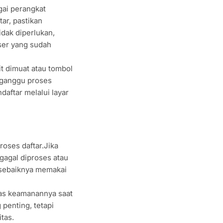
gai perangkat
ar, pastikan
idak diperlukan,
ser yang sudah
t dimuat atau tombol
gganggu proses
aftar melalui layar
roses daftar.Jika
 gagal diproses atau
l sebaiknya memakai
las keamanannya saat
penting, tetapi
tas.