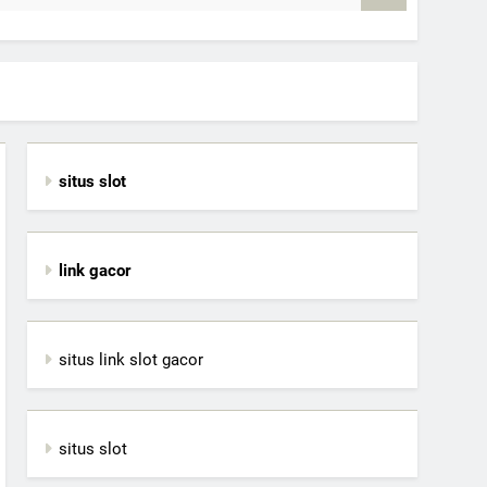
situs slot
link gacor
situs link slot gacor
situs slot