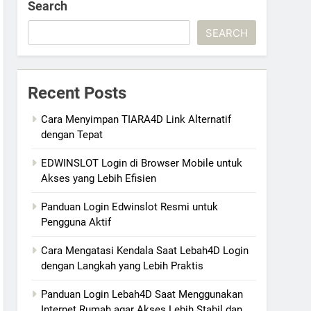
Search
SEARCH
Recent Posts
Cara Menyimpan TIARA4D Link Alternatif
dengan Tepat
EDWINSLOT Login di Browser Mobile untuk
Akses yang Lebih Efisien
Panduan Login Edwinslot Resmi untuk
Pengguna Aktif
Cara Mengatasi Kendala Saat Lebah4D Login
dengan Langkah yang Lebih Praktis
Panduan Login Lebah4D Saat Menggunakan
Internet Rumah agar Akses Lebih Stabil dan