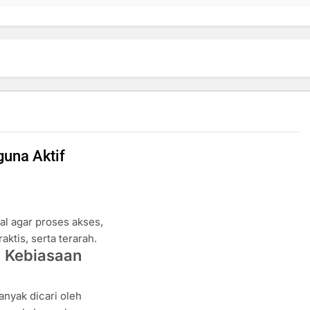
una Aktif
al agar proses akses,
ktis, serta terarah.
 Kebiasaan
nyak dicari oleh