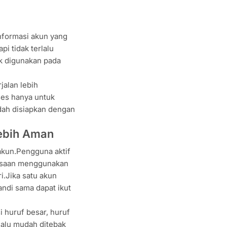
nformasi akun yang
i tidak terlalu
ak digunakan pada
jalan lebih
ses hanya untuk
udah disiapkan dengan
ebih Aman
akun.Pengguna aktif
biasaan menggunakan
i.Jika satu akun
ndi sama dapat ikut
 huruf besar, huruf
rlalu mudah ditebak