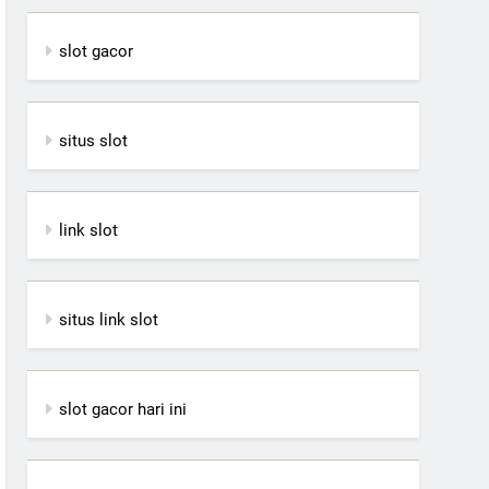
slot gacor
situs slot
link slot
situs link slot
slot gacor hari ini