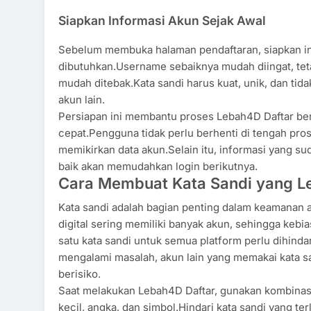
Siapkan Informasi Akun Sejak Awal
Sebelum membuka halaman pendaftaran, siapkan i
dibutuhkan.Username sebaiknya mudah diingat, tetap
mudah ditebak.Kata sandi harus kuat, unik, dan tid
akun lain.
Persiapan ini membantu proses Lebah4D Daftar ber
cepat.Pengguna tidak perlu berhenti di tengah pro
memikirkan data akun.Selain itu, informasi yang s
baik akan memudahkan login berikutnya.
Cara Membuat Kata Sandi yang L
Kata sandi adalah bagian penting dalam keamanan 
digital sering memiliki banyak akun, sehingga ke
satu kata sandi untuk semua platform perlu dihindar
mengalami masalah, akun lain yang memakai kata sa
berisiko.
Saat melakukan Lebah4D Daftar, gunakan kombinasi
kecil, angka, dan simbol.Hindari kata sandi yang te