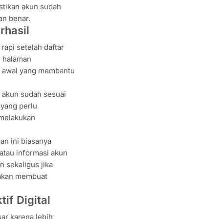
stikan akun sudah
an benar.
rhasil
rapi setelah daftar
u halaman
i awal yang membantu
i akun sudah sesuai
 yang perlu
 melakukan
an ini biasanya
 atau informasi akun
 sekaligus jika
akan membuat
if Digital
sar karena lebih