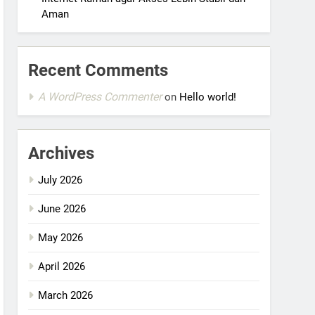
Aman
Recent Comments
A WordPress Commenter
on
Hello world!
Archives
July 2026
June 2026
May 2026
April 2026
March 2026