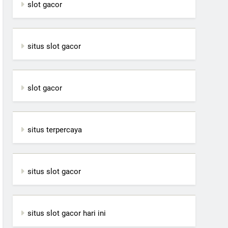
slot gacor
situs slot gacor
slot gacor
situs terpercaya
situs slot gacor
situs slot gacor hari ini