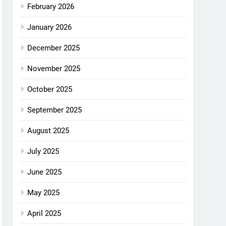
February 2026
January 2026
December 2025
November 2025
October 2025
September 2025
August 2025
July 2025
June 2025
May 2025
April 2025