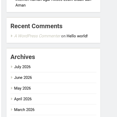
Aman
Recent Comments
A WordPress Commenter
on
Hello world!
Archives
July 2026
June 2026
May 2026
April 2026
March 2026