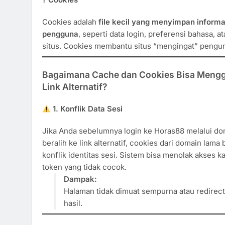
Cookies adalah
file kecil yang menyimpan informa
pengguna
, seperti data login, preferensi bahasa, a
situs. Cookies membantu situs “mengingat” pengu
Bagaimana Cache dan Cookies Bisa Meng
Link Alternatif?
1.
Konflik Data Sesi
Jika Anda sebelumnya login ke Horas88 melalui dom
beralih ke link alternatif, cookies dari domain lam
konflik identitas sesi. Sistem bisa menolak akses 
token yang tidak cocok.
Dampak:
Halaman tidak dimuat sempurna atau redirect
hasil.