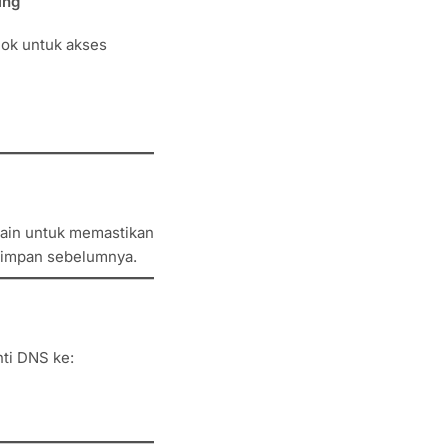
ing
cok untuk akses
lain untuk memastikan
simpan sebelumnya.
ti DNS ke: