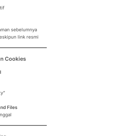
tif
alaman sebelumnya
skipun link resmi
an Cookies
l
ty”
nd Files
inggal