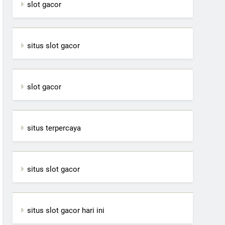
slot gacor
situs slot gacor
slot gacor
situs terpercaya
situs slot gacor
situs slot gacor hari ini