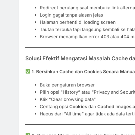
Redirect berulang saat membuka link alterna
Login gagal tanpa alasan jelas
Halaman berhenti di loading screen
Tautan terbuka tapi langsung kembali ke h
Browser menampilkan error 403 atau 404 me
Solusi Efektif Mengatasi Masalah Cache d
1.
Bersihkan Cache dan Cookies Secara Manua
Buka pengaturan browser
Pilih opsi “History” atau “Privacy and Securi
Klik “Clear browsing data”
Centang opsi
Cookies
dan
Cached Images a
Hapus dari “All time” agar tidak ada data tert