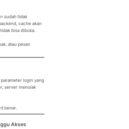
n sudah tidak
 backend, cache akan
idak bisa dibuka.
ak, atau pesan
 parameter login yang
r, server menolak
d benar.
nggu Akses