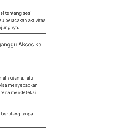
si tentang sesi
tau pelacakan aktivitas
njungnya.
ganggu Akses ke
ain utama, lalu
a bisa menyebabkan
karena mendeteksi
 berulang tanpa