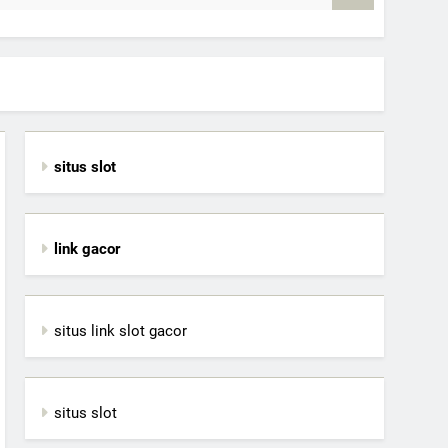
situs slot
link gacor
situs link slot gacor
situs slot