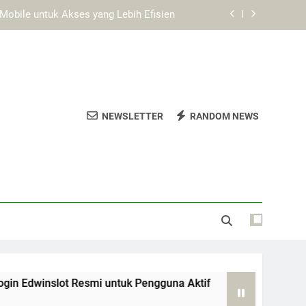
obile untuk Akses yang Lebih Efisien
Edwinslot Resmi untuk Pengguna Aktif
in dengan Langkah yang Lebih Praktis
TIARA4D Link Alternatif dengan Tepat
NEWSLETTER
RANDOM NEWS
obile untuk Akses yang Lebih Efisien
Edwinslot Resmi untuk Pengguna Aktif
in dengan Langkah yang Lebih Praktis
ot Resmi untuk Pengguna Aktif
Cara Mengatasi Kendala
2 Months Ago