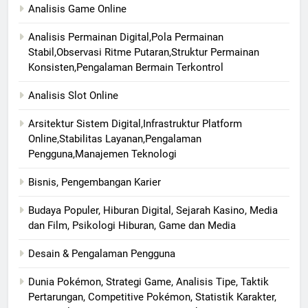
Analisis Game Online
Analisis Permainan Digital,Pola Permainan
Stabil,Observasi Ritme Putaran,Struktur Permainan
Konsisten,Pengalaman Bermain Terkontrol
Analisis Slot Online
Arsitektur Sistem Digital,Infrastruktur Platform
Online,Stabilitas Layanan,Pengalaman
Pengguna,Manajemen Teknologi
Bisnis, Pengembangan Karier
Budaya Populer, Hiburan Digital, Sejarah Kasino, Media
dan Film, Psikologi Hiburan, Game dan Media
Desain & Pengalaman Pengguna
Dunia Pokémon, Strategi Game, Analisis Tipe, Taktik
Pertarungan, Competitive Pokémon, Statistik Karakter,