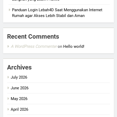
Panduan Login Lebah4D Saat Menggunakan Internet
Rumah agar Akses Lebih Stabil dan Aman
Recent Comments
A WordPress Commenter
on
Hello world!
Archives
July 2026
June 2026
May 2026
April 2026