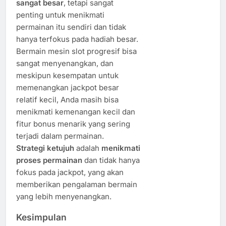
sangat besar
, tetapi sangat
penting untuk menikmati
permainan itu sendiri dan tidak
hanya terfokus pada hadiah besar.
Bermain mesin slot progresif bisa
sangat menyenangkan, dan
meskipun kesempatan untuk
memenangkan jackpot besar
relatif kecil, Anda masih bisa
menikmati kemenangan kecil dan
fitur bonus menarik yang sering
terjadi dalam permainan.
Strategi ketujuh
adalah
menikmati
proses permainan
dan tidak hanya
fokus pada jackpot, yang akan
memberikan pengalaman bermain
yang lebih menyenangkan.
Kesimpulan