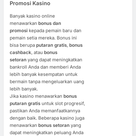
Promosi Kasino
Banyak kasino online
menawarkan
bonus dan
promosi
kepada pemain baru dan
pemain setia mereka. Bonus ini
bisa berupa
putaran gratis
,
bonus
cashback
, atau
bonus
setoran
yang dapat meningkatkan
bankroll Anda dan memberi Anda
lebih banyak kesempatan untuk
bermain tanpa mengeluarkan uang
lebih banyak.
Jika kasino menawarkan
bonus
putaran gratis
untuk slot progresif,
pastikan Anda memanfaatkannya
dengan baik. Beberapa kasino juga
menawarkan
bonus setoran
yang
dapat meningkatkan peluang Anda