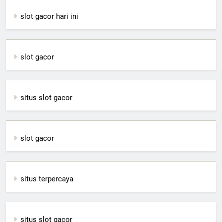
slot gacor hari ini
slot gacor
situs slot gacor
slot gacor
situs terpercaya
situs slot gacor