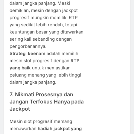
dalam jangka panjang. Meski
demikian, mesin dengan jackpot
progresif mungkin memiliki RTP
yang sedikit lebih rendah, tetapi
keuntungan besar yang ditawarkan
sering kali sebanding dengan
pengorbanannya.
Strategi keenam
adalah memilih
mesin slot progresif dengan
RTP
yang baik
untuk memastikan
peluang menang yang lebih tinggi
dalam jangka panjang.
7. Nikmati Prosesnya dan
Jangan Terfokus Hanya pada
Jackpot
Mesin slot progresif memang
menawarkan
hadiah jackpot yang