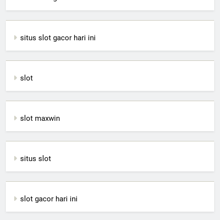
situs slot gacor hari ini
slot
slot maxwin
situs slot
slot gacor hari ini