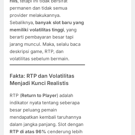
rilis
, tetapi ini tidak bersifat
permanen dan tidak semua
provider melakukannya.
Sebaliknya,
banyak slot baru yang
memiliki volatilitas tinggi
, yang
berarti pembayaran besar tapi
jarang muncul. Maka, selalu baca
deskripsi game, RTP, dan
volatilitas sebelum bermain.
Fakta: RTP dan Volatilitas
Menjadi Kunci Realistis
RTP (
Return to Player
) adalah
indikator nyata tentang seberapa
besar peluang pemain
mendapatkan kembali taruhannya
dalam jangka panjang. Slot dengan
RTP di atas 96%
cenderung lebih