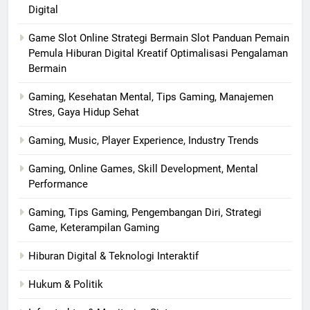
Digital
Game Slot Online Strategi Bermain Slot Panduan Pemain
Pemula Hiburan Digital Kreatif Optimalisasi Pengalaman
Bermain
Gaming, Kesehatan Mental, Tips Gaming, Manajemen
Stres, Gaya Hidup Sehat
Gaming, Music, Player Experience, Industry Trends
Gaming, Online Games, Skill Development, Mental
Performance
Gaming, Tips Gaming, Pengembangan Diri, Strategi
Game, Keterampilan Gaming
Hiburan Digital & Teknologi Interaktif
Hukum & Politik