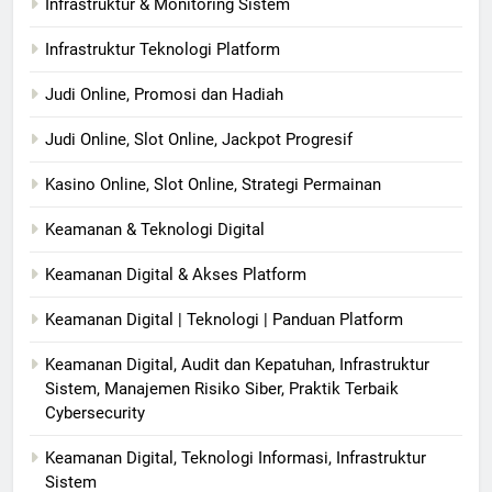
Infrastruktur & Monitoring Sistem
Infrastruktur Teknologi Platform
Judi Online, Promosi dan Hadiah
Judi Online, Slot Online, Jackpot Progresif
Kasino Online, Slot Online, Strategi Permainan
Keamanan & Teknologi Digital
Keamanan Digital & Akses Platform
Keamanan Digital | Teknologi | Panduan Platform
Keamanan Digital, Audit dan Kepatuhan, Infrastruktur
Sistem, Manajemen Risiko Siber, Praktik Terbaik
Cybersecurity
Keamanan Digital, Teknologi Informasi, Infrastruktur
Sistem