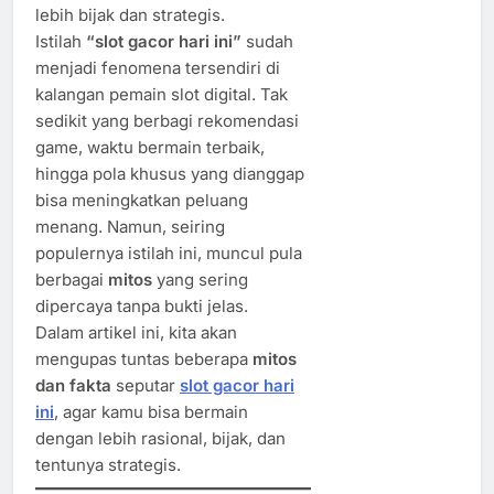
lebih bijak dan strategis.
Istilah
“slot gacor hari ini”
sudah
menjadi fenomena tersendiri di
kalangan pemain slot digital. Tak
sedikit yang berbagi rekomendasi
game, waktu bermain terbaik,
hingga pola khusus yang dianggap
bisa meningkatkan peluang
menang. Namun, seiring
populernya istilah ini, muncul pula
berbagai
mitos
yang sering
dipercaya tanpa bukti jelas.
Dalam artikel ini, kita akan
mengupas tuntas beberapa
mitos
dan fakta
seputar
slot gacor hari
ini
, agar kamu bisa bermain
dengan lebih rasional, bijak, dan
tentunya strategis.