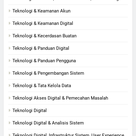
Teknologi & Keamanan Akun
Teknologi & Keamanan Digital
Teknologi & Kecerdasan Buatan
Teknologi & Panduan Digital
Teknologi & Panduan Pengguna
Teknologi & Pengembangan Sistem
Teknologi & Tata Kelola Data
Teknologi Akses Digital & Pemecahan Masalah
Teknologi Digital
Teknologi Digital & Analisis Sistem
Teknologi Digital, Infrastruktur Sistem, User Experience