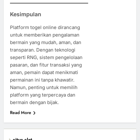
Kesimpulan
Platform togel online dirancang
untuk memberikan pengalaman
bermain yang mudah, aman, dan
transparan. Dengan teknologi
seperti RNG, sistem pengelolaan
pasaran, dan fitur transaksi yang
aman, pemain dapat menikmati
permainan ini tanpa khawatir.
Namun, penting untuk memilih
platform yang terpercaya dan
bermain dengan bijak.
Read More
situs slot