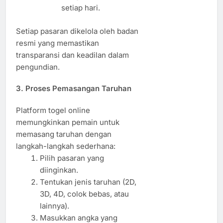
setiap hari.
Setiap pasaran dikelola oleh badan
resmi yang memastikan
transparansi dan keadilan dalam
pengundian.
3. Proses Pemasangan Taruhan
Platform togel online
memungkinkan pemain untuk
memasang taruhan dengan
langkah-langkah sederhana:
Pilih pasaran yang
diinginkan.
Tentukan jenis taruhan (2D,
3D, 4D, colok bebas, atau
lainnya).
Masukkan angka yang