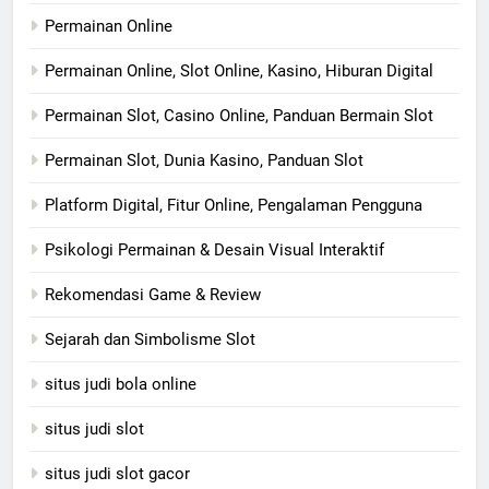
Permainan Online
Permainan Online, Slot Online, Kasino, Hiburan Digital
Permainan Slot, Casino Online, Panduan Bermain Slot
Permainan Slot, Dunia Kasino, Panduan Slot
Platform Digital, Fitur Online, Pengalaman Pengguna
Psikologi Permainan & Desain Visual Interaktif
Rekomendasi Game & Review
Sejarah dan Simbolisme Slot
situs judi bola online
situs judi slot
situs judi slot gacor