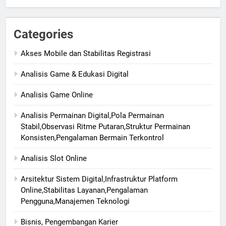
Categories
Akses Mobile dan Stabilitas Registrasi
Analisis Game & Edukasi Digital
Analisis Game Online
Analisis Permainan Digital,Pola Permainan
Stabil,Observasi Ritme Putaran,Struktur Permainan
Konsisten,Pengalaman Bermain Terkontrol
Analisis Slot Online
Arsitektur Sistem Digital,Infrastruktur Platform
Online,Stabilitas Layanan,Pengalaman
Pengguna,Manajemen Teknologi
Bisnis, Pengembangan Karier