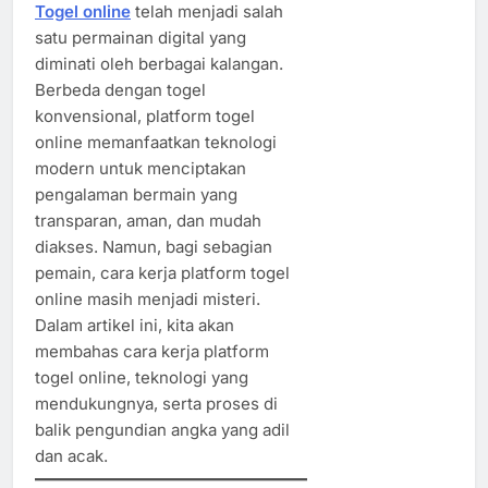
Togel online
telah menjadi salah
satu permainan digital yang
diminati oleh berbagai kalangan.
Berbeda dengan togel
konvensional, platform togel
online memanfaatkan teknologi
modern untuk menciptakan
pengalaman bermain yang
transparan, aman, dan mudah
diakses. Namun, bagi sebagian
pemain, cara kerja platform togel
online masih menjadi misteri.
Dalam artikel ini, kita akan
membahas cara kerja platform
togel online, teknologi yang
mendukungnya, serta proses di
balik pengundian angka yang adil
dan acak.