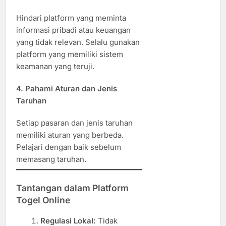
Hindari platform yang meminta
informasi pribadi atau keuangan
yang tidak relevan. Selalu gunakan
platform yang memiliki sistem
keamanan yang teruji.
4. Pahami Aturan dan Jenis
Taruhan
Setiap pasaran dan jenis taruhan
memiliki aturan yang berbeda.
Pelajari dengan baik sebelum
memasang taruhan.
Tantangan dalam Platform
Togel Online
Regulasi Lokal:
Tidak