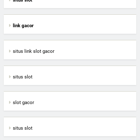
link gacor
situs link slot gacor
situs slot
slot gacor
situs slot