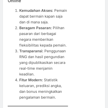
Online
Kemudahan Akses:
Pemain
dapat bermain kapan saja
dan di mana saja.
Beragam Pasaran:
Pilihan
pasaran dari berbagai
negara memberikan
fleksibilitas kepada pemain.
Transparansi:
Penggunaan
RNG dan hasil pengundian
yang dipublikasikan secara
real-time menjamin
keadilan.
Fitur Modern:
Statistik
keluaran, prediksi angka,
dan bonus meningkatkan
pengalaman bermain.