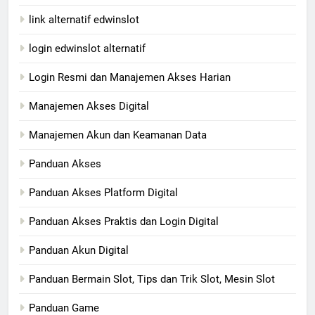
link alternatif edwinslot
login edwinslot alternatif
Login Resmi dan Manajemen Akses Harian
Manajemen Akses Digital
Manajemen Akun dan Keamanan Data
Panduan Akses
Panduan Akses Platform Digital
Panduan Akses Praktis dan Login Digital
Panduan Akun Digital
Panduan Bermain Slot, Tips dan Trik Slot, Mesin Slot
Panduan Game