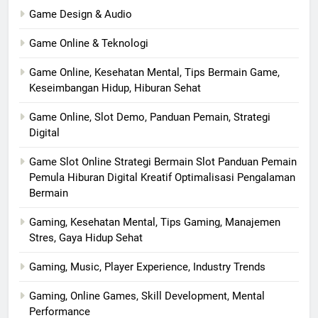
Game Design & Audio
Game Online & Teknologi
Game Online, Kesehatan Mental, Tips Bermain Game,
Keseimbangan Hidup, Hiburan Sehat
Game Online, Slot Demo, Panduan Pemain, Strategi
Digital
Game Slot Online Strategi Bermain Slot Panduan Pemain
Pemula Hiburan Digital Kreatif Optimalisasi Pengalaman
Bermain
Gaming, Kesehatan Mental, Tips Gaming, Manajemen
Stres, Gaya Hidup Sehat
Gaming, Music, Player Experience, Industry Trends
Gaming, Online Games, Skill Development, Mental
Performance