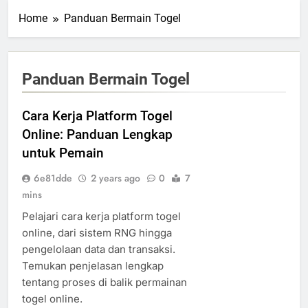
Home
Panduan Bermain Togel
Panduan Bermain Togel
Cara Kerja Platform Togel
Online: Panduan Lengkap
untuk Pemain
6e81dde
2 years ago
0
7
mins
Pelajari cara kerja platform togel
online, dari sistem RNG hingga
pengelolaan data dan transaksi.
Temukan penjelasan lengkap
tentang proses di balik permainan
togel online.