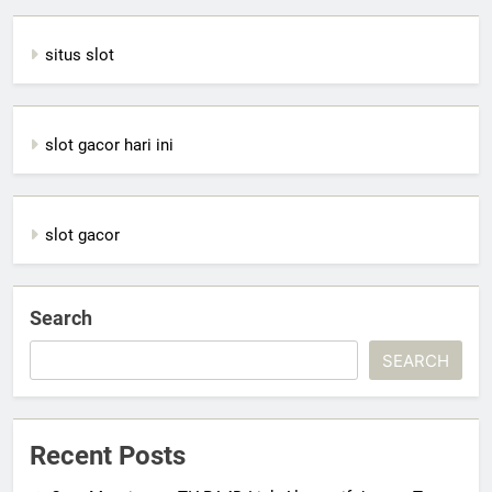
situs slot
slot gacor hari ini
slot gacor
Search
SEARCH
Recent Posts