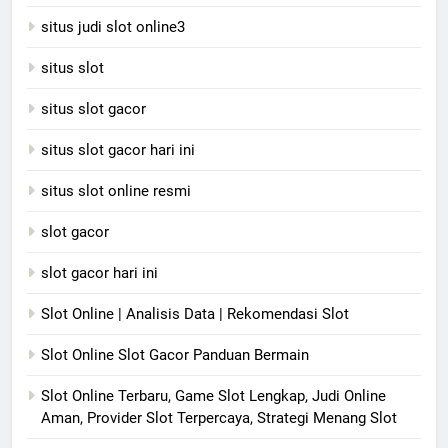
situs judi slot online3
situs slot
situs slot gacor
situs slot gacor hari ini
situs slot online resmi
slot gacor
slot gacor hari ini
Slot Online | Analisis Data | Rekomendasi Slot
Slot Online Slot Gacor Panduan Bermain
Slot Online Terbaru, Game Slot Lengkap, Judi Online
Aman, Provider Slot Terpercaya, Strategi Menang Slot