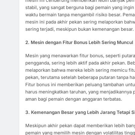
mesin ini cenderung memberikan lebih banyak pem
stabil, yang sangat berguna bagi pemain yang ing
waktu bermain tanpa mengambil risiko besar. Pema
mesin ini pada akhir pekan sering melaporkan bah
sering terjadi, meskipun bukan kemenangan besar.
2.
Mesin dengan Fitur Bonus Lebih Sering Muncul
Mesin yang menawarkan fitur bonus, seperti putara
pengganda, sering lebih aktif pada akhir pekan. B
melaporkan bahwa mereka lebih sering memicu fitu
pekan, terutama setelah beberapa putaran tanpa has
Fitur bonus ini memberikan peluang tambahan unt
harus meningkatkan taruhan, yang menjadikannya pi
aman bagi pemain dengan anggaran terbatas.
3.
Kemenangan Besar yang Lebih Jarang Tetapi Si
Meskipun akhir pekan dapat memberikan lebih ban
pemain yang memilih mesin dengan volatilitas ting