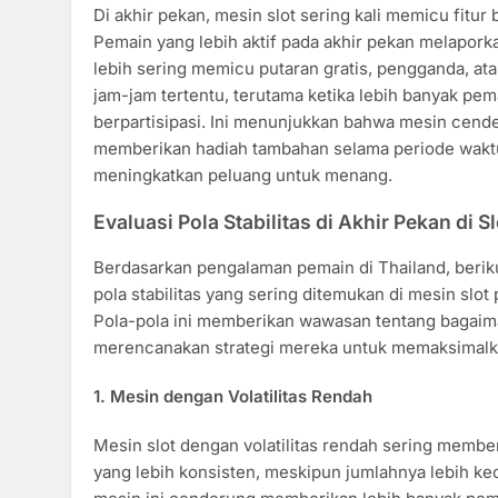
Di akhir pekan, mesin slot sering kali memicu fitur 
Pemain yang lebih aktif pada akhir pekan melapor
lebih sering memicu putaran gratis, pengganda, ata
jam-jam tertentu, terutama ketika lebih banyak pem
berpartisipasi. Ini menunjukkan bahwa mesin cende
memberikan hadiah tambahan selama periode waktu
meningkatkan peluang untuk menang.
Evaluasi Pola Stabilitas di Akhir Pekan di S
Berdasarkan pengalaman pemain di Thailand, beriku
pola stabilitas yang sering ditemukan di mesin slot
Pola-pola ini memberikan wawasan tentang bagaim
merencanakan strategi mereka untuk memaksimal
1.
Mesin dengan Volatilitas Rendah
Mesin slot dengan volatilitas rendah sering memb
yang lebih konsisten, meskipun jumlahnya lebih kec