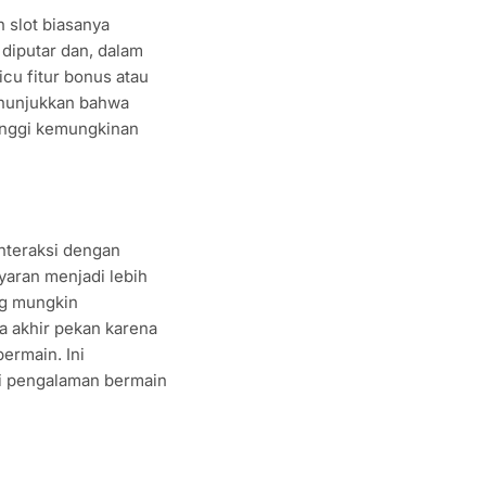
n slot biasanya
 diputar dan, dalam
cu fitur bonus atau
enunjukkan bahwa
inggi kemungkinan
nteraksi dengan
aran menjadi lebih
ng mungkin
 akhir pekan karena
ermain. Ini
i pengalaman bermain