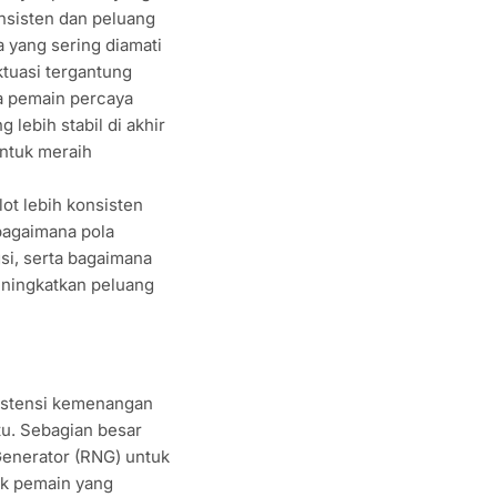
nsisten dan peluang
 yang sering diamati
ktuasi tergantung
a pemain percaya
lebih stabil di akhir
ntuk meraih
ot lebih konsisten
 bagaimana pola
si, serta bagaimana
eningkatkan peluang
sistensi kemenangan
tu. Sebagian besar
enerator (RNG) untuk
ak pemain yang