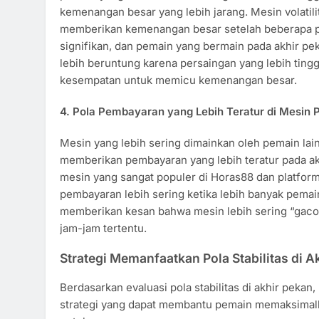
kemenangan besar yang lebih jarang. Mesin volatili
memberikan kemenangan besar setelah beberapa p
signifikan, dan pemain yang bermain pada akhir pe
lebih beruntung karena persaingan yang lebih tingg
kesempatan untuk memicu kemenangan besar.
4.
Pola Pembayaran yang Lebih Teratur di Mesin 
Mesin yang lebih sering dimainkan oleh pemain la
memberikan pembayaran yang lebih teratur pada ak
mesin yang sangat populer di Horas88 dan platfor
pembayaran lebih sering ketika lebih banyak pemain
memberikan kesan bahwa mesin lebih sering “gaco
jam-jam tertentu.
Strategi Memanfaatkan Pola Stabilitas di A
Berdasarkan evaluasi pola stabilitas di akhir pekan
strategi yang dapat membantu pemain memaksimal