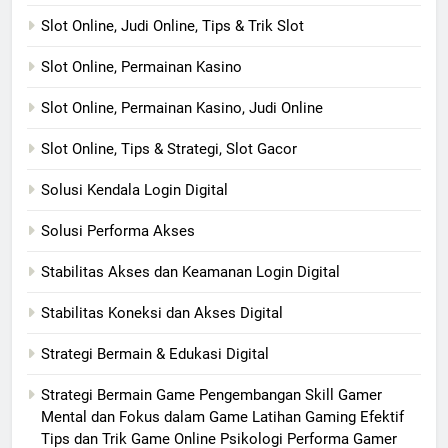
Slot Online, Judi Online, Tips & Trik Slot
Slot Online, Permainan Kasino
Slot Online, Permainan Kasino, Judi Online
Slot Online, Tips & Strategi, Slot Gacor
Solusi Kendala Login Digital
Solusi Performa Akses
Stabilitas Akses dan Keamanan Login Digital
Stabilitas Koneksi dan Akses Digital
Strategi Bermain & Edukasi Digital
Strategi Bermain Game Pengembangan Skill Gamer
Mental dan Fokus dalam Game Latihan Gaming Efektif
Tips dan Trik Game Online Psikologi Performa Gamer