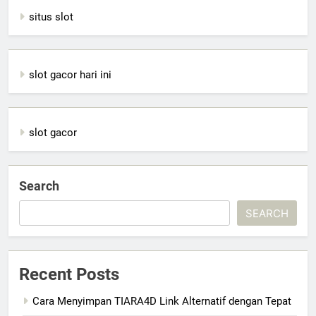
situs slot
slot gacor hari ini
slot gacor
Search
SEARCH
Recent Posts
Cara Menyimpan TIARA4D Link Alternatif dengan Tepat