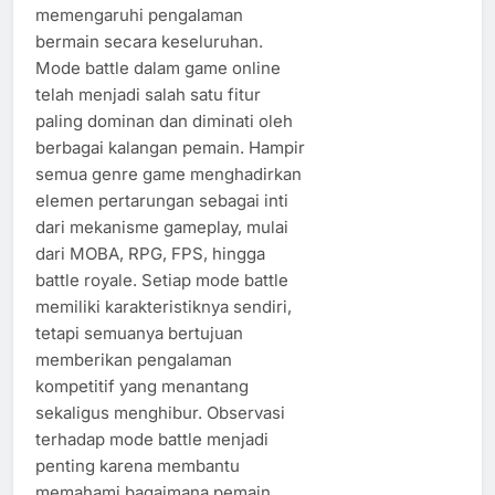
memengaruhi pengalaman
bermain secara keseluruhan.
Mode battle dalam game online
telah menjadi salah satu fitur
paling dominan dan diminati oleh
berbagai kalangan pemain. Hampir
semua genre game menghadirkan
elemen pertarungan sebagai inti
dari mekanisme gameplay, mulai
dari MOBA, RPG, FPS, hingga
battle royale. Setiap mode battle
memiliki karakteristiknya sendiri,
tetapi semuanya bertujuan
memberikan pengalaman
kompetitif yang menantang
sekaligus menghibur. Observasi
terhadap mode battle menjadi
penting karena membantu
memahami bagaimana pemain