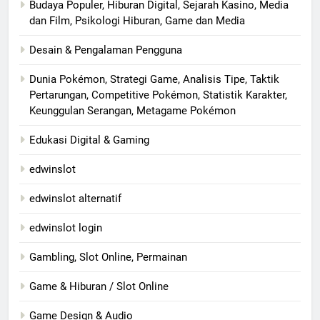
Budaya Populer, Hiburan Digital, Sejarah Kasino, Media
dan Film, Psikologi Hiburan, Game dan Media
Desain & Pengalaman Pengguna
Dunia Pokémon, Strategi Game, Analisis Tipe, Taktik
Pertarungan, Competitive Pokémon, Statistik Karakter,
Keunggulan Serangan, Metagame Pokémon
Edukasi Digital & Gaming
edwinslot
edwinslot alternatif
edwinslot login
Gambling, Slot Online, Permainan
Game & Hiburan / Slot Online
Game Design & Audio