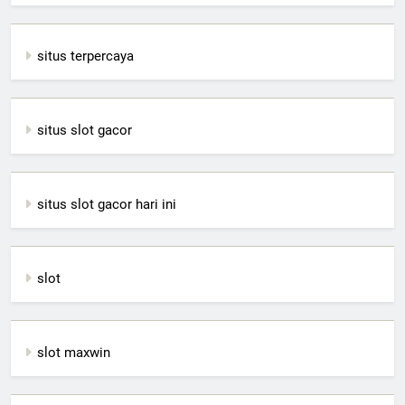
situs terpercaya
situs slot gacor
situs slot gacor hari ini
slot
slot maxwin