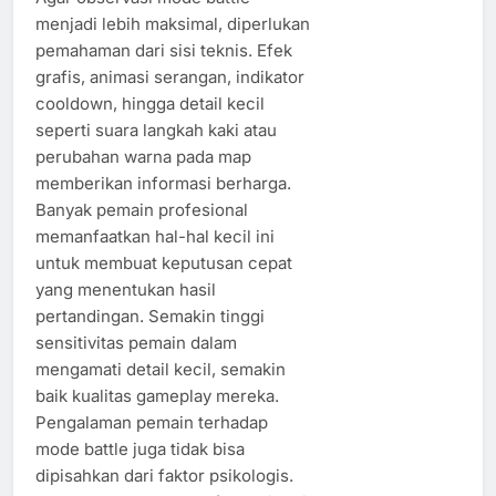
menjadi lebih maksimal, diperlukan
pemahaman dari sisi teknis. Efek
grafis, animasi serangan, indikator
cooldown, hingga detail kecil
seperti suara langkah kaki atau
perubahan warna pada map
memberikan informasi berharga.
Banyak pemain profesional
memanfaatkan hal-hal kecil ini
untuk membuat keputusan cepat
yang menentukan hasil
pertandingan. Semakin tinggi
sensitivitas pemain dalam
mengamati detail kecil, semakin
baik kualitas gameplay mereka.
Pengalaman pemain terhadap
mode battle juga tidak bisa
dipisahkan dari faktor psikologis.