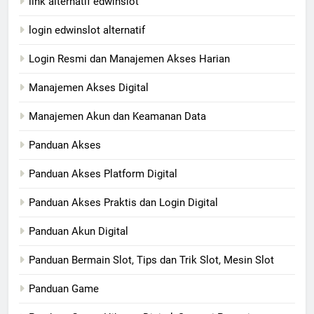
link alternatif edwinslot
login edwinslot alternatif
Login Resmi dan Manajemen Akses Harian
Manajemen Akses Digital
Manajemen Akun dan Keamanan Data
Panduan Akses
Panduan Akses Platform Digital
Panduan Akses Praktis dan Login Digital
Panduan Akun Digital
Panduan Bermain Slot, Tips dan Trik Slot, Mesin Slot
Panduan Game