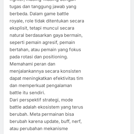
tugas dan tanggung jawab yang
berbeda. Dalam game battle
royale, role tidak ditentukan secara
eksplisit, tetapi muncul secara
natural berdasarkan gaya bermain,
seperti pemain agresif, pemain
bertahan, atau pemain yang fokus
pada rotasi dan positioning.
Memahami peran dan
menjalankannya secara konsisten
dapat meningkatkan efektivitas tim
dan memperkuat pengalaman
battle itu sendiri.
Dari perspektif strategi, mode
battle adalah ekosistem yang terus
berubah. Meta permainan bisa
berubah karena update, buff, nerf,
atau perubahan mekanisme