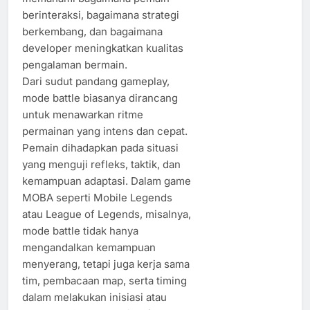
berinteraksi, bagaimana strategi
berkembang, dan bagaimana
developer meningkatkan kualitas
pengalaman bermain.
Dari sudut pandang gameplay,
mode battle biasanya dirancang
untuk menawarkan ritme
permainan yang intens dan cepat.
Pemain dihadapkan pada situasi
yang menguji refleks, taktik, dan
kemampuan adaptasi. Dalam game
MOBA seperti Mobile Legends
atau League of Legends, misalnya,
mode battle tidak hanya
mengandalkan kemampuan
menyerang, tetapi juga kerja sama
tim, pembacaan map, serta timing
dalam melakukan inisiasi atau