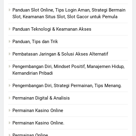
Panduan Slot Online, Tips Login Aman, Strategi Bermain
Slot, Keamanan Situs Slot, Slot Gacor untuk Pemula
Panduan Teknologi & Keamanan Akses
Panduan, Tips dan Trik
Pembatasan Jaringan & Solusi Akses Alternatif
Pengembangan Diri, Mindset Positif, Manajemen Hidup,
Kemandirian Pribadi
Pengembangan Diri, Strategi Permainan, Tips Menang.
Permainan Digital & Analisis
Permainan Kasino Online
Permainan Kasino Online.
Permainan Online