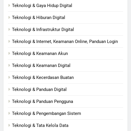
Teknologi & Gaya Hidup Digital
Teknologi & Hiburan Digital
Teknologi & Infrastruktur Digital
Teknologi & Internet, Keamanan Online, Panduan Login
Teknologi & Keamanan Akun
Teknologi & Keamanan Digital
Teknologi & Kecerdasan Buatan
Teknologi & Panduan Digital
Teknologi & Panduan Pengguna
Teknologi & Pengembangan Sistem
Teknologi & Tata Kelola Data