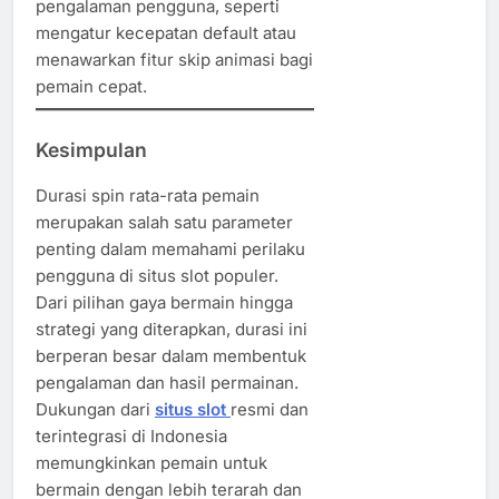
pengalaman pengguna, seperti
mengatur kecepatan default atau
menawarkan fitur skip animasi bagi
pemain cepat.
Kesimpulan
Durasi spin rata-rata pemain
merupakan salah satu parameter
penting dalam memahami perilaku
pengguna di situs slot populer.
Dari pilihan gaya bermain hingga
strategi yang diterapkan, durasi ini
berperan besar dalam membentuk
pengalaman dan hasil permainan.
Dukungan dari
situs slot
resmi dan
terintegrasi di Indonesia
memungkinkan pemain untuk
bermain dengan lebih terarah dan