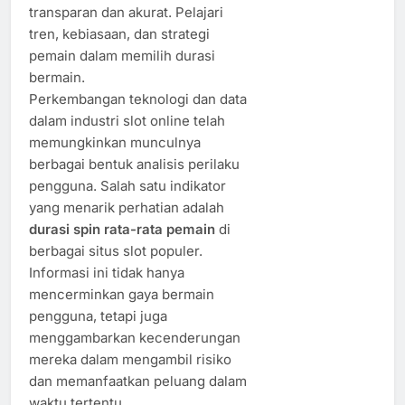
transparan dan akurat. Pelajari
tren, kebiasaan, dan strategi
pemain dalam memilih durasi
bermain.
Perkembangan teknologi dan data
dalam industri slot online telah
memungkinkan munculnya
berbagai bentuk analisis perilaku
pengguna. Salah satu indikator
yang menarik perhatian adalah
durasi spin rata-rata pemain
di
berbagai situs slot populer.
Informasi ini tidak hanya
mencerminkan gaya bermain
pengguna, tetapi juga
menggambarkan kecenderungan
mereka dalam mengambil risiko
dan memanfaatkan peluang dalam
waktu tertentu.