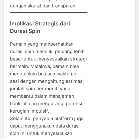
dengan akurat dan transparan.
Implikasi Strategis dari
Durasi Spin
Pemain yang memperhatikan
durasi spin memiliki peluang lebih
besar untuk menyesuaikan strategi
bermain. Misalnya, pemain bisa
menetapkan batasan waktu per
sesi dengan menghitung estimasi
jumlah spin per menit, yang
membantu dalam manajemen
bankroll dan mengurangi potensi
kerugian impulsif.
Selain itu, penyedia platform juga
dapat menggunakan data durasi
spin ini untuk menyesuaikan