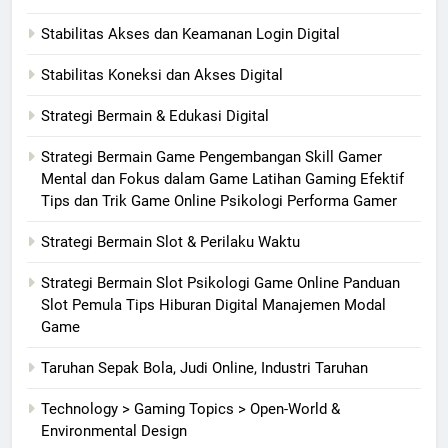
Stabilitas Akses dan Keamanan Login Digital
Stabilitas Koneksi dan Akses Digital
Strategi Bermain & Edukasi Digital
Strategi Bermain Game Pengembangan Skill Gamer
Mental dan Fokus dalam Game Latihan Gaming Efektif
Tips dan Trik Game Online Psikologi Performa Gamer
Strategi Bermain Slot & Perilaku Waktu
Strategi Bermain Slot Psikologi Game Online Panduan
Slot Pemula Tips Hiburan Digital Manajemen Modal
Game
Taruhan Sepak Bola, Judi Online, Industri Taruhan
Technology > Gaming Topics > Open-World &
Environmental Design