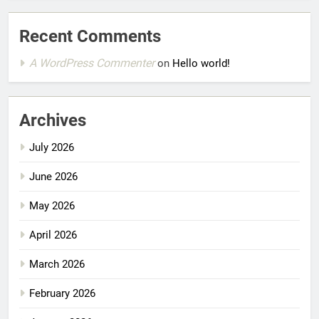
Recent Comments
A WordPress Commenter
on
Hello world!
Archives
July 2026
June 2026
May 2026
April 2026
March 2026
February 2026