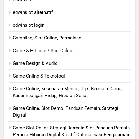
edwinslot alternatif
edwinslot login
Gambling, Slot Online, Permainan
Game & Hiburan / Slot Online
Game Design & Audio
Game Online & Teknologi
Game Online, Kesehatan Mental, Tips Bermain Game,
Keseimbangan Hidup, Hiburan Sehat
Game Online, Slot Demo, Panduan Pemain, Strategi
Digital
Game Slot Online Strategi Bermain Slot Panduan Pemain
Pemula Hiburan Digital Kreatif Optimalisasi Pengalaman