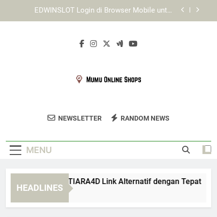
Skip
Panduan Login Edwinslot Resmi untuk Pengguna
to
Aktif
content
Cara Mengatasi Kendala Saat Lebah4D Login
dengan Langkah yang Lebih Praktis
Cara Menyimpan TIARA4D Link Alternatif dengan
Tepat
EDWINSLOT Login di Browser Mobile untuk
Akses yang Lebih Efisien
Panduan Login Edwinslot Resmi untuk Pengguna
Aktif
Mumu Online
Dapatkan Produk Terbaik Dengan Harga
Cara Mengatasi Kendala Saat Lebah4D Login
NEWSLETTER
RANDOM NEWS
Shops
dengan Langkah yang Lebih Praktis
Bersaing Di Mumu Online Shops.
MENU
ara Menyimpan TIARA4D Link Alternatif dengan Tepat
E
HEADLINES
Month Ago
2