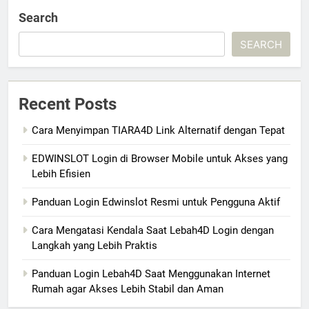
Search
SEARCH
Recent Posts
Cara Menyimpan TIARA4D Link Alternatif dengan Tepat
EDWINSLOT Login di Browser Mobile untuk Akses yang
Lebih Efisien
Panduan Login Edwinslot Resmi untuk Pengguna Aktif
Cara Mengatasi Kendala Saat Lebah4D Login dengan
Langkah yang Lebih Praktis
Panduan Login Lebah4D Saat Menggunakan Internet
Rumah agar Akses Lebih Stabil dan Aman