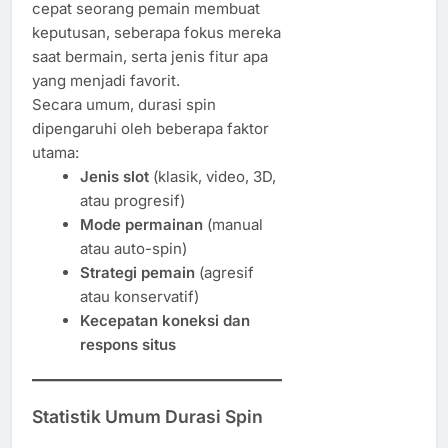
cepat seorang pemain membuat
keputusan, seberapa fokus mereka
saat bermain, serta jenis fitur apa
yang menjadi favorit.
Secara umum, durasi spin
dipengaruhi oleh beberapa faktor
utama:
Jenis slot
(klasik, video, 3D,
atau progresif)
Mode permainan
(manual
atau auto-spin)
Strategi pemain
(agresif
atau konservatif)
Kecepatan koneksi dan
respons situs
Statistik Umum Durasi Spin