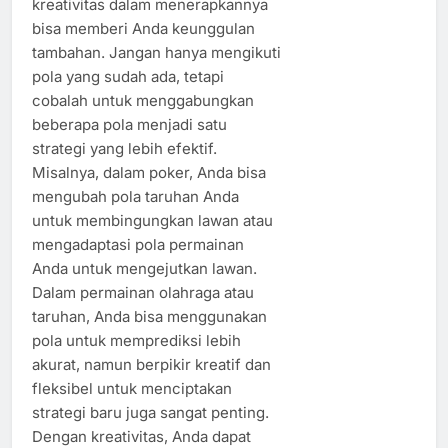
kreativitas dalam menerapkannya
bisa memberi Anda keunggulan
tambahan. Jangan hanya mengikuti
pola yang sudah ada, tetapi
cobalah untuk menggabungkan
beberapa pola menjadi satu
strategi yang lebih efektif.
Misalnya, dalam poker, Anda bisa
mengubah pola taruhan Anda
untuk membingungkan lawan atau
mengadaptasi pola permainan
Anda untuk mengejutkan lawan.
Dalam permainan olahraga atau
taruhan, Anda bisa menggunakan
pola untuk memprediksi lebih
akurat, namun berpikir kreatif dan
fleksibel untuk menciptakan
strategi baru juga sangat penting.
Dengan kreativitas, Anda dapat