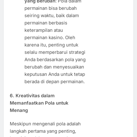
yang Berubah
: Pola dalam
permainan bisa berubah
seiring waktu, baik dalam
permainan berbasis
keterampilan atau
permainan kasino. Oleh
karena itu, penting untuk
selalu memperbarui strategi
Anda berdasarkan pola yang
berubah dan menyesuaikan
keputusan Anda untuk tetap
berada di depan permainan.
6.
Kreativitas dalam
Memanfaatkan Pola untuk
Menang
Meskipun mengenali pola adalah
langkah pertama yang penting,