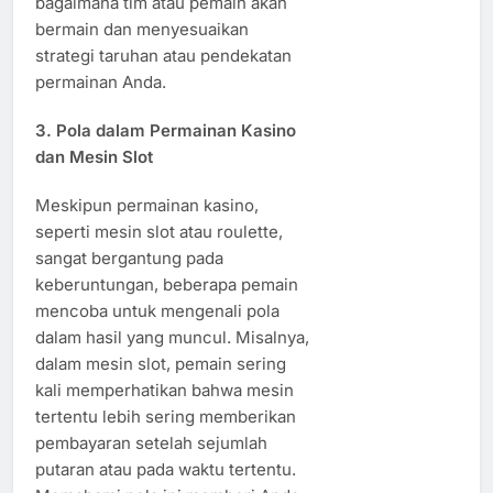
bagaimana tim atau pemain akan
bermain dan menyesuaikan
strategi taruhan atau pendekatan
permainan Anda.
3.
Pola dalam Permainan Kasino
dan Mesin Slot
Meskipun permainan kasino,
seperti mesin slot atau roulette,
sangat bergantung pada
keberuntungan, beberapa pemain
mencoba untuk mengenali pola
dalam hasil yang muncul. Misalnya,
dalam mesin slot, pemain sering
kali memperhatikan bahwa mesin
tertentu lebih sering memberikan
pembayaran setelah sejumlah
putaran atau pada waktu tertentu.