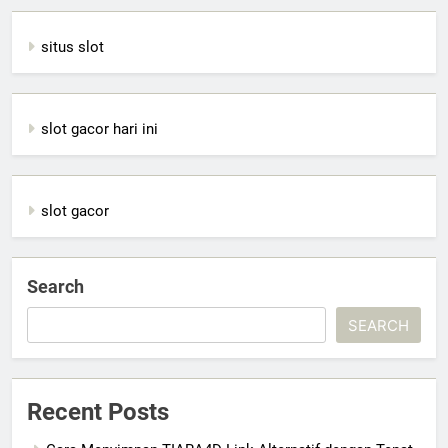
situs slot
slot gacor hari ini
slot gacor
Search
SEARCH
Recent Posts