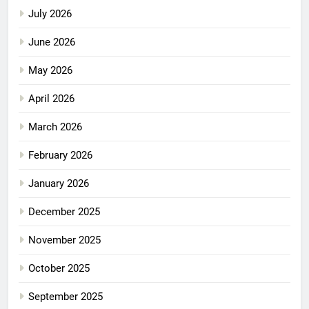
July 2026
June 2026
May 2026
April 2026
March 2026
February 2026
January 2026
December 2025
November 2025
October 2025
September 2025