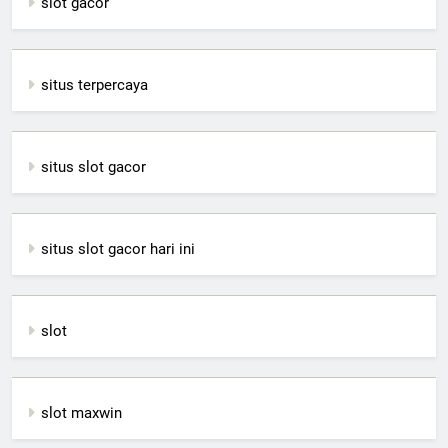
slot gacor
situs terpercaya
situs slot gacor
situs slot gacor hari ini
slot
slot maxwin