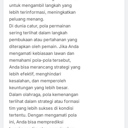
untuk mengambil langkah yang
lebih terinformasi, meningkatkan
peluang menang.
Di dunia catur, pola permainan
sering terlihat dalam langkah
pembukaan atau pertahanan yang
diterapkan oleh pemain. Jika Anda
mengamati kebiasaan lawan dan
memahami pola-pola tersebut,
Anda bisa merancang strategi yang
lebih efektif, menghindari
kesalahan, dan memperoleh
keuntungan yang lebih besar.
Dalam olahraga, pola kemenangan
terlihat dalam strategi atau formasi
tim yang lebih sukses di kondisi
tertentu. Dengan mengamati pola
ini, Anda bisa memprediksi