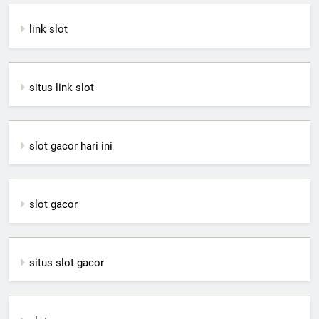
link slot
situs link slot
slot gacor hari ini
slot gacor
situs slot gacor