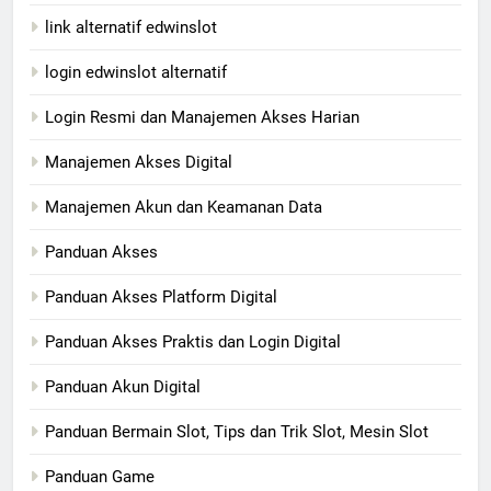
link alternatif edwinslot
login edwinslot alternatif
Login Resmi dan Manajemen Akses Harian
Manajemen Akses Digital
Manajemen Akun dan Keamanan Data
Panduan Akses
Panduan Akses Platform Digital
Panduan Akses Praktis dan Login Digital
Panduan Akun Digital
Panduan Bermain Slot, Tips dan Trik Slot, Mesin Slot
Panduan Game