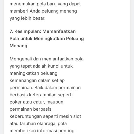
menemukan pola baru yang dapat
memberi Anda peluang menang
yang lebih besar.
7.
Kesimpulan: Memanfaatkan
Pola untuk Meningkatkan Peluang
Menang
Mengenali dan memanfaatkan pola
yang tepat adalah kunci untuk
meningkatkan peluang
kemenangan dalam setiap
permainan. Baik dalam permainan
berbasis keterampilan seperti
poker atau catur, maupun
permainan berbasis
keberuntungan seperti mesin slot
atau taruhan olahraga, pola
memberikan informasi penting