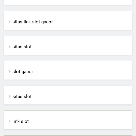
situs link slot gacor
situs slot
slot gacor
situs slot
link slot