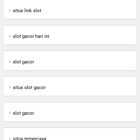
situs link slot
slot gacor hari ini
slot gacor
situs slot gacor
slot gacor
situs terpercaya