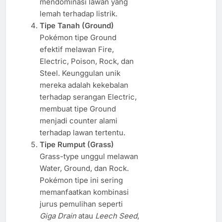
mendominasi lawan yang
lemah terhadap listrik.
Tipe Tanah (Ground)
Pokémon tipe Ground
efektif melawan Fire,
Electric, Poison, Rock, dan
Steel. Keunggulan unik
mereka adalah kekebalan
terhadap serangan Electric,
membuat tipe Ground
menjadi counter alami
terhadap lawan tertentu.
Tipe Rumput (Grass)
Grass-type unggul melawan
Water, Ground, dan Rock.
Pokémon tipe ini sering
memanfaatkan kombinasi
jurus pemulihan seperti
Giga Drain
atau
Leech Seed
,