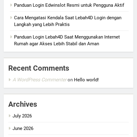
Panduan Login Edwinslot Resmi untuk Pengguna Aktif
Cara Mengatasi Kendala Saat Lebah4D Login dengan
Langkah yang Lebih Praktis
Panduan Login Lebah4D Saat Menggunakan Internet
Rumah agar Akses Lebih Stabil dan Aman
Recent Comments
A WordPress Commenter
on
Hello world!
Archives
July 2026
June 2026