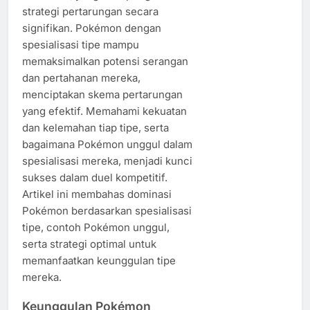
strategi pertarungan secara
signifikan. Pokémon dengan
spesialisasi tipe mampu
memaksimalkan potensi serangan
dan pertahanan mereka,
menciptakan skema pertarungan
yang efektif. Memahami kekuatan
dan kelemahan tiap tipe, serta
bagaimana Pokémon unggul dalam
spesialisasi mereka, menjadi kunci
sukses dalam duel kompetitif.
Artikel ini membahas dominasi
Pokémon berdasarkan spesialisasi
tipe, contoh Pokémon unggul,
serta strategi optimal untuk
memanfaatkan keunggulan tipe
mereka.
Keunggulan Pokémon