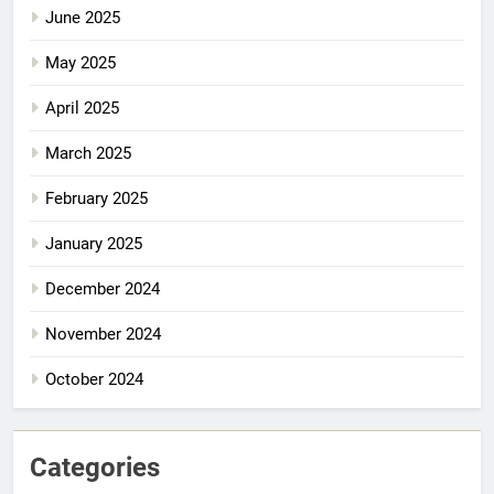
June 2025
May 2025
April 2025
March 2025
February 2025
January 2025
December 2024
November 2024
October 2024
Categories