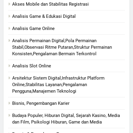
Akses Mobile dan Stabilitas Registrasi
Analisis Game & Edukasi Digital
Analisis Game Online
Analisis Permainan Digital,Pola Permainan
Stabil,Observasi Ritme Putaran,Struktur Permainan
Konsisten,Pengalaman Bermain Terkontrol
Analisis Slot Online
Arsitektur Sistem Digital,Infrastruktur Platform
Online,Stabilitas Layanan,Pengalaman
Pengguna,Manajemen Teknologi
Bisnis, Pengembangan Karier
Budaya Populer, Hiburan Digital, Sejarah Kasino, Media
dan Film, Psikologi Hiburan, Game dan Media