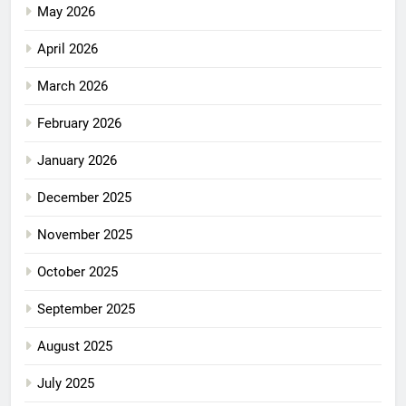
May 2026
April 2026
March 2026
February 2026
January 2026
December 2025
November 2025
October 2025
September 2025
August 2025
July 2025