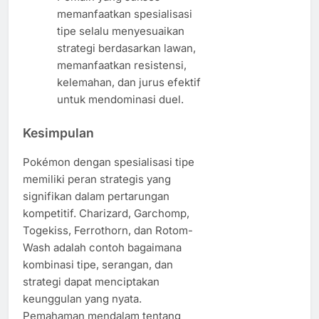
memanfaatkan spesialisasi
tipe selalu menyesuaikan
strategi berdasarkan lawan,
memanfaatkan resistensi,
kelemahan, dan jurus efektif
untuk mendominasi duel.
Kesimpulan
Pokémon dengan spesialisasi tipe
memiliki peran strategis yang
signifikan dalam pertarungan
kompetitif. Charizard, Garchomp,
Togekiss, Ferrothorn, dan Rotom-
Wash adalah contoh bagaimana
kombinasi tipe, serangan, dan
strategi dapat menciptakan
keunggulan yang nyata.
Pemahaman mendalam tentang