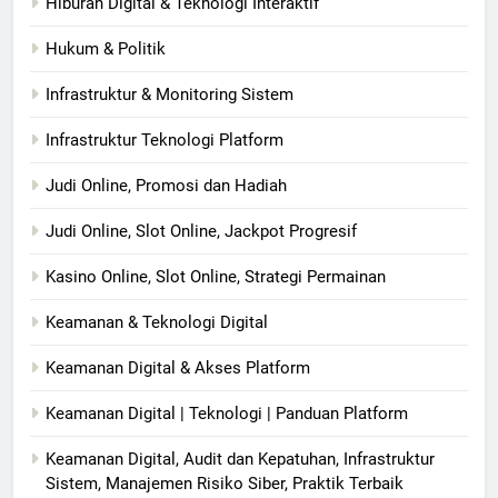
Hiburan Digital & Teknologi Interaktif
Hukum & Politik
Infrastruktur & Monitoring Sistem
Infrastruktur Teknologi Platform
Judi Online, Promosi dan Hadiah
Judi Online, Slot Online, Jackpot Progresif
Kasino Online, Slot Online, Strategi Permainan
Keamanan & Teknologi Digital
Keamanan Digital & Akses Platform
Keamanan Digital | Teknologi | Panduan Platform
Keamanan Digital, Audit dan Kepatuhan, Infrastruktur
Sistem, Manajemen Risiko Siber, Praktik Terbaik