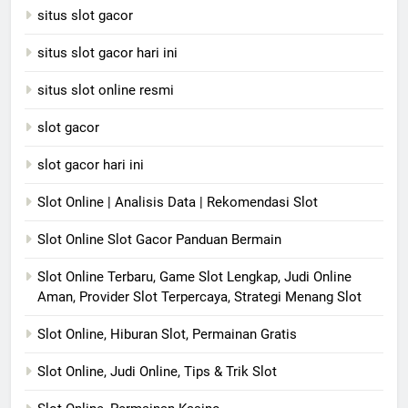
situs slot gacor
situs slot gacor hari ini
situs slot online resmi
slot gacor
slot gacor hari ini
Slot Online | Analisis Data | Rekomendasi Slot
Slot Online Slot Gacor Panduan Bermain
Slot Online Terbaru, Game Slot Lengkap, Judi Online
Aman, Provider Slot Terpercaya, Strategi Menang Slot
Slot Online, Hiburan Slot, Permainan Gratis
Slot Online, Judi Online, Tips & Trik Slot