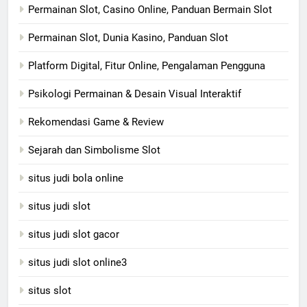
Permainan Slot, Casino Online, Panduan Bermain Slot
Permainan Slot, Dunia Kasino, Panduan Slot
Platform Digital, Fitur Online, Pengalaman Pengguna
Psikologi Permainan & Desain Visual Interaktif
Rekomendasi Game & Review
Sejarah dan Simbolisme Slot
situs judi bola online
situs judi slot
situs judi slot gacor
situs judi slot online3
situs slot