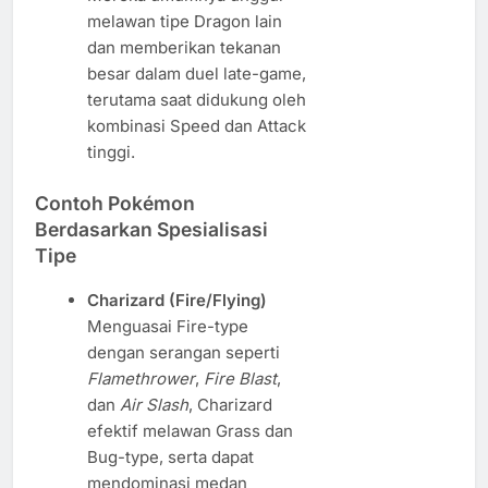
melawan tipe Dragon lain
dan memberikan tekanan
besar dalam duel late-game,
terutama saat didukung oleh
kombinasi Speed dan Attack
tinggi.
Contoh Pokémon
Berdasarkan Spesialisasi
Tipe
Charizard (Fire/Flying)
Menguasai Fire-type
dengan serangan seperti
Flamethrower
,
Fire Blast
,
dan
Air Slash
, Charizard
efektif melawan Grass dan
Bug-type, serta dapat
mendominasi medan