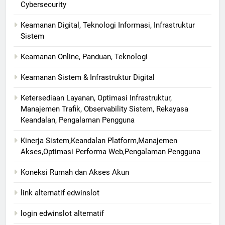
Cybersecurity
Keamanan Digital, Teknologi Informasi, Infrastruktur
Sistem
Keamanan Online, Panduan, Teknologi
Keamanan Sistem & Infrastruktur Digital
Ketersediaan Layanan, Optimasi Infrastruktur,
Manajemen Trafik, Observability Sistem, Rekayasa
Keandalan, Pengalaman Pengguna
Kinerja Sistem,Keandalan Platform,Manajemen
Akses,Optimasi Performa Web,Pengalaman Pengguna
Koneksi Rumah dan Akses Akun
link alternatif edwinslot
login edwinslot alternatif