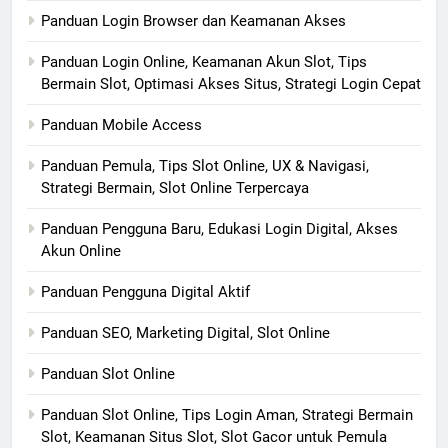
Panduan Login Browser dan Keamanan Akses
Panduan Login Online, Keamanan Akun Slot, Tips
Bermain Slot, Optimasi Akses Situs, Strategi Login Cepat
Panduan Mobile Access
Panduan Pemula, Tips Slot Online, UX & Navigasi,
Strategi Bermain, Slot Online Terpercaya
Panduan Pengguna Baru, Edukasi Login Digital, Akses
Akun Online
Panduan Pengguna Digital Aktif
Panduan SEO, Marketing Digital, Slot Online
Panduan Slot Online
Panduan Slot Online, Tips Login Aman, Strategi Bermain
Slot, Keamanan Situs Slot, Slot Gacor untuk Pemula