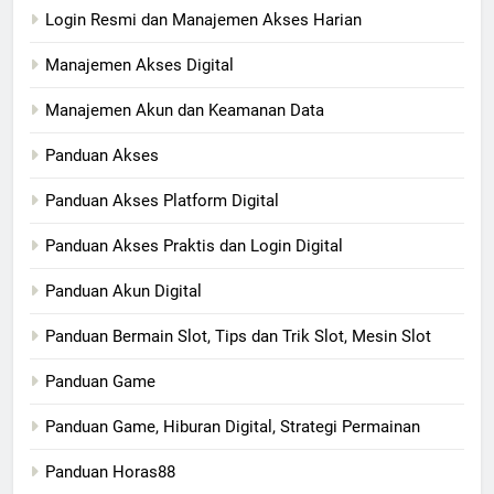
Login Resmi dan Manajemen Akses Harian
Manajemen Akses Digital
Manajemen Akun dan Keamanan Data
Panduan Akses
Panduan Akses Platform Digital
Panduan Akses Praktis dan Login Digital
Panduan Akun Digital
Panduan Bermain Slot, Tips dan Trik Slot, Mesin Slot
Panduan Game
Panduan Game, Hiburan Digital, Strategi Permainan
Panduan Horas88