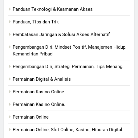
Panduan Teknologi & Keamanan Akses
Panduan, Tips dan Trik
Pembatasan Jaringan & Solusi Akses Alternatif
Pengembangan Diri, Mindset Positif, Manajemen Hidup,
Kemandirian Pribadi
Pengembangan Diri, Strategi Permainan, Tips Menang.
Permainan Digital & Analisis
Permainan Kasino Online
Permainan Kasino Online.
Permainan Online
Permainan Online, Slot Online, Kasino, Hiburan Digital