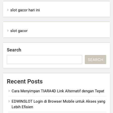
slot gacor hari ini
slot gacor
Search
SEARCH
Recent Posts
Cara Menyimpan TIARA4D Link Alternatif dengan Tepat
EDWINSLOT Login di Browser Mobile untuk Akses yang
Lebih Efisien