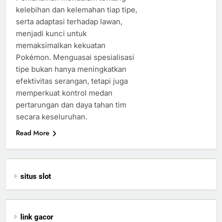
kelebihan dan kelemahan tiap tipe,
serta adaptasi terhadap lawan,
menjadi kunci untuk
memaksimalkan kekuatan
Pokémon. Menguasai spesialisasi
tipe bukan hanya meningkatkan
efektivitas serangan, tetapi juga
memperkuat kontrol medan
pertarungan dan daya tahan tim
secara keseluruhan.
Read More
situs slot
link gacor