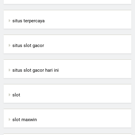
situs terpercaya
situs slot gacor
situs slot gacor hari ini
slot
slot maxwin