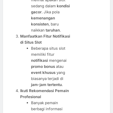
sedang dalam
kondisi
gacor
. Jika pola
kemenangan
konsisten
, baru
naikkan
taruhan
.
Manfaatkan Fitur Notifikasi
di Situs Slot
Beberapa situs slot
memiliki fitur
notifikasi
mengenai
promo bonus
atau
event khusus
yang
biasanya terjadi di
jam-jam tertentu
.
Ikuti Rekomendasi Pemain
Profesional
Banyak pemain
berbagi informasi