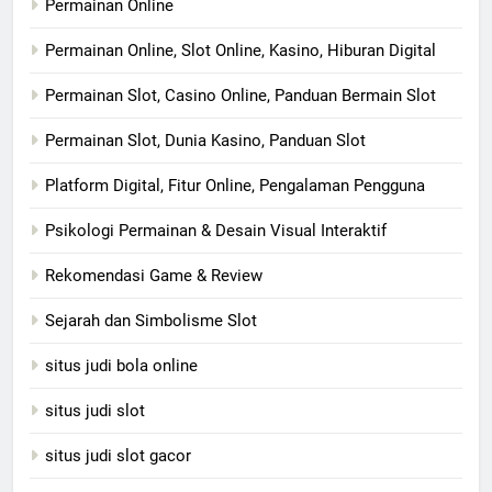
Permainan Online
Permainan Online, Slot Online, Kasino, Hiburan Digital
Permainan Slot, Casino Online, Panduan Bermain Slot
Permainan Slot, Dunia Kasino, Panduan Slot
Platform Digital, Fitur Online, Pengalaman Pengguna
Psikologi Permainan & Desain Visual Interaktif
Rekomendasi Game & Review
Sejarah dan Simbolisme Slot
situs judi bola online
situs judi slot
situs judi slot gacor