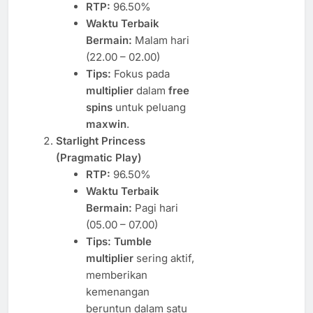
RTP:
96.50%
Waktu Terbaik
Bermain:
Malam hari
(22.00 – 02.00)
Tips:
Fokus pada
multiplier
dalam
free
spins
untuk peluang
maxwin
.
Starlight Princess
(Pragmatic Play)
RTP:
96.50%
Waktu Terbaik
Bermain:
Pagi hari
(05.00 – 07.00)
Tips:
Tumble
multiplier
sering aktif,
memberikan
kemenangan
beruntun dalam satu