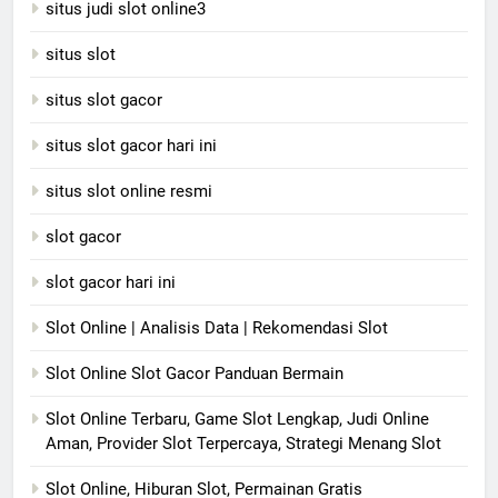
situs judi slot online3
situs slot
situs slot gacor
situs slot gacor hari ini
situs slot online resmi
slot gacor
slot gacor hari ini
Slot Online | Analisis Data | Rekomendasi Slot
Slot Online Slot Gacor Panduan Bermain
Slot Online Terbaru, Game Slot Lengkap, Judi Online
Aman, Provider Slot Terpercaya, Strategi Menang Slot
Slot Online, Hiburan Slot, Permainan Gratis