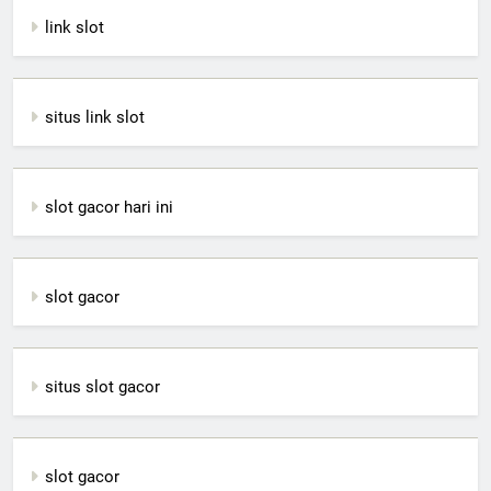
link slot
situs link slot
slot gacor hari ini
slot gacor
situs slot gacor
slot gacor