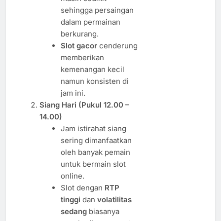
sehingga persaingan
dalam permainan
berkurang.
Slot gacor
cenderung
memberikan
kemenangan kecil
namun konsisten di
jam ini.
Siang Hari (Pukul 12.00 –
14.00)
Jam istirahat siang
sering dimanfaatkan
oleh banyak pemain
untuk bermain slot
online.
Slot dengan
RTP
tinggi
dan
volatilitas
sedang
biasanya