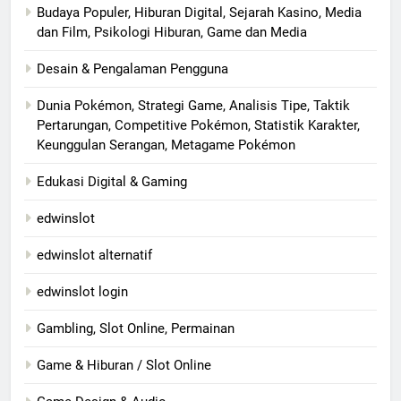
Budaya Populer, Hiburan Digital, Sejarah Kasino, Media
dan Film, Psikologi Hiburan, Game dan Media
Desain & Pengalaman Pengguna
Dunia Pokémon, Strategi Game, Analisis Tipe, Taktik
Pertarungan, Competitive Pokémon, Statistik Karakter,
Keunggulan Serangan, Metagame Pokémon
Edukasi Digital & Gaming
edwinslot
edwinslot alternatif
edwinslot login
Gambling, Slot Online, Permainan
Game & Hiburan / Slot Online