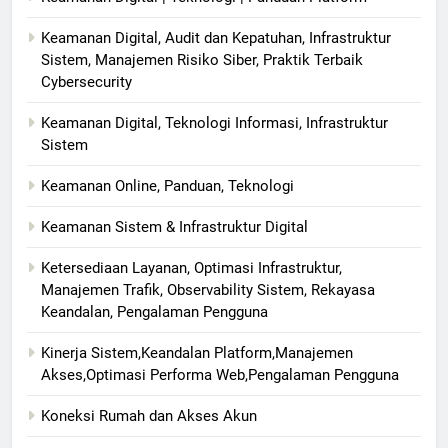
Keamanan Digital, Audit dan Kepatuhan, Infrastruktur
Sistem, Manajemen Risiko Siber, Praktik Terbaik
Cybersecurity
Keamanan Digital, Teknologi Informasi, Infrastruktur
Sistem
Keamanan Online, Panduan, Teknologi
Keamanan Sistem & Infrastruktur Digital
Ketersediaan Layanan, Optimasi Infrastruktur,
Manajemen Trafik, Observability Sistem, Rekayasa
Keandalan, Pengalaman Pengguna
Kinerja Sistem,Keandalan Platform,Manajemen
Akses,Optimasi Performa Web,Pengalaman Pengguna
Koneksi Rumah dan Akses Akun