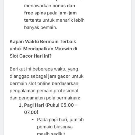
menawarkan
bonus dan
free spins
pada
jam-jam
tertentu
untuk menarik lebih
banyak pemain.
Kapan Waktu Bermain Terbaik
untuk Mendapatkan Maxwin di
Slot Gacor Hari Ini?
Berikut ini beberapa waktu yang
dianggap sebagai
jam gacor
untuk
bermain slot online berdasarkan
pengalaman pemain profesional
dan pengamatan pola permainan:
Pagi Hari (Pukul 05.00 –
07.00)
Pada pagi hari, jumlah
pemain biasanya
masih sedikit