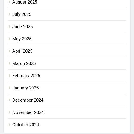
August 2025
July 2025
June 2025
May 2025
April 2025
March 2025
February 2025
January 2025
December 2024
November 2024
October 2024