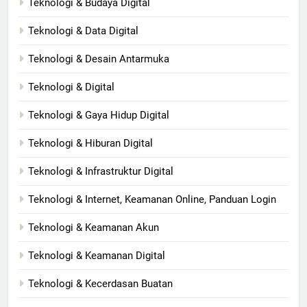
Teknologi & Budaya Digital
Teknologi & Data Digital
Teknologi & Desain Antarmuka
Teknologi & Digital
Teknologi & Gaya Hidup Digital
Teknologi & Hiburan Digital
Teknologi & Infrastruktur Digital
Teknologi & Internet, Keamanan Online, Panduan Login
Teknologi & Keamanan Akun
Teknologi & Keamanan Digital
Teknologi & Kecerdasan Buatan