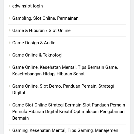
edwinslot login
Gambling, Slot Online, Permainan
Game & Hiburan / Slot Online
Game Design & Audio
Game Online & Teknologi
Game Online, Kesehatan Mental, Tips Bermain Game,
Keseimbangan Hidup, Hiburan Sehat
Game Online, Slot Demo, Panduan Pemain, Strategi
Digital
Game Slot Online Strategi Bermain Slot Panduan Pemain
Pemula Hiburan Digital Kreatif Optimalisasi Pengalaman
Bermain
Gaming, Kesehatan Mental, Tips Gaming, Manajemen