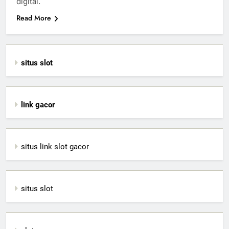
digital.
Read More
situs slot
link gacor
situs link slot gacor
situs slot