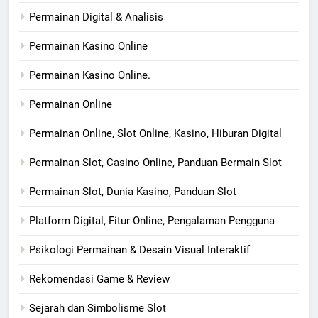
Permainan Digital & Analisis
Permainan Kasino Online
Permainan Kasino Online.
Permainan Online
Permainan Online, Slot Online, Kasino, Hiburan Digital
Permainan Slot, Casino Online, Panduan Bermain Slot
Permainan Slot, Dunia Kasino, Panduan Slot
Platform Digital, Fitur Online, Pengalaman Pengguna
Psikologi Permainan & Desain Visual Interaktif
Rekomendasi Game & Review
Sejarah dan Simbolisme Slot