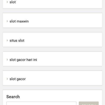
slot
slot maxwin
situs slot
slot gacor hari ini
slot gacor
Search