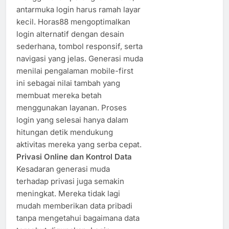
antarmuka login harus ramah layar
kecil. Horas88 mengoptimalkan
login alternatif dengan desain
sederhana, tombol responsif, serta
navigasi yang jelas. Generasi muda
menilai pengalaman mobile-first
ini sebagai nilai tambah yang
membuat mereka betah
menggunakan layanan. Proses
login yang selesai hanya dalam
hitungan detik mendukung
aktivitas mereka yang serba cepat.
Privasi Online dan Kontrol Data
Kesadaran generasi muda
terhadap privasi juga semakin
meningkat. Mereka tidak lagi
mudah memberikan data pribadi
tanpa mengetahui bagaimana data