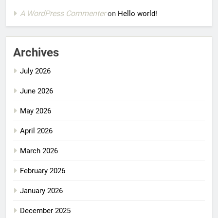
A WordPress Commenter
on
Hello world!
Archives
July 2026
June 2026
May 2026
April 2026
March 2026
February 2026
January 2026
December 2025