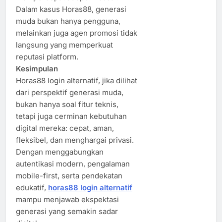
Dalam kasus Horas88, generasi
muda bukan hanya pengguna,
melainkan juga agen promosi tidak
langsung yang memperkuat
reputasi platform.
Kesimpulan
Horas88 login alternatif, jika dilihat
dari perspektif generasi muda,
bukan hanya soal fitur teknis,
tetapi juga cerminan kebutuhan
digital mereka: cepat, aman,
fleksibel, dan menghargai privasi.
Dengan menggabungkan
autentikasi modern, pengalaman
mobile-first, serta pendekatan
edukatif,
horas88 login alternatif
mampu menjawab ekspektasi
generasi yang semakin sadar