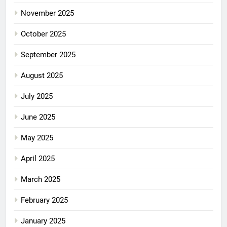
November 2025
October 2025
September 2025
August 2025
July 2025
June 2025
May 2025
April 2025
March 2025
February 2025
January 2025