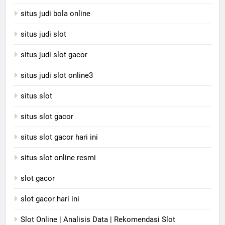
situs judi bola online
situs judi slot
situs judi slot gacor
situs judi slot online3
situs slot
situs slot gacor
situs slot gacor hari ini
situs slot online resmi
slot gacor
slot gacor hari ini
Slot Online | Analisis Data | Rekomendasi Slot