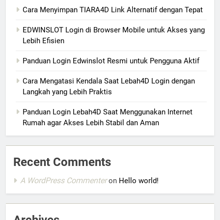
Cara Menyimpan TIARA4D Link Alternatif dengan Tepat
EDWINSLOT Login di Browser Mobile untuk Akses yang
Lebih Efisien
Panduan Login Edwinslot Resmi untuk Pengguna Aktif
Cara Mengatasi Kendala Saat Lebah4D Login dengan
Langkah yang Lebih Praktis
Panduan Login Lebah4D Saat Menggunakan Internet
Rumah agar Akses Lebih Stabil dan Aman
Recent Comments
A WordPress Commenter
on
Hello world!
Archives