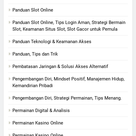
Panduan Slot Online
Panduan Slot Online, Tips Login Aman, Strategi Bermain
Slot, Keamanan Situs Slot, Slot Gacor untuk Pemula
Panduan Teknologi & Keamanan Akses
Panduan, Tips dan Trik
Pembatasan Jaringan & Solusi Akses Alternatif
Pengembangan Diri, Mindset Positif, Manajemen Hidup,
Kemandirian Pribadi
Pengembangan Diri, Strategi Permainan, Tips Menang.
Permainan Digital & Analisis
Permainan Kasino Online
Permainan Kasino Online.