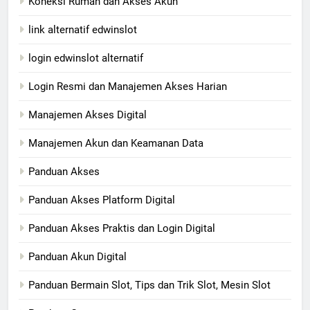
Koneksi Rumah dan Akses Akun
link alternatif edwinslot
login edwinslot alternatif
Login Resmi dan Manajemen Akses Harian
Manajemen Akses Digital
Manajemen Akun dan Keamanan Data
Panduan Akses
Panduan Akses Platform Digital
Panduan Akses Praktis dan Login Digital
Panduan Akun Digital
Panduan Bermain Slot, Tips dan Trik Slot, Mesin Slot