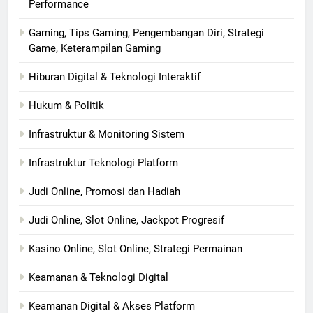
Performance
Gaming, Tips Gaming, Pengembangan Diri, Strategi
Game, Keterampilan Gaming
Hiburan Digital & Teknologi Interaktif
Hukum & Politik
Infrastruktur & Monitoring Sistem
Infrastruktur Teknologi Platform
Judi Online, Promosi dan Hadiah
Judi Online, Slot Online, Jackpot Progresif
Kasino Online, Slot Online, Strategi Permainan
Keamanan & Teknologi Digital
Keamanan Digital & Akses Platform