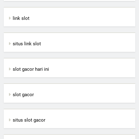
link slot
situs link slot
slot gacor hari ini
slot gacor
situs slot gacor