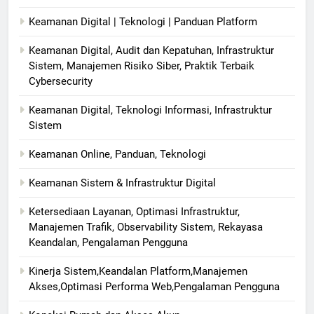
Keamanan Digital | Teknologi | Panduan Platform
Keamanan Digital, Audit dan Kepatuhan, Infrastruktur
Sistem, Manajemen Risiko Siber, Praktik Terbaik
Cybersecurity
Keamanan Digital, Teknologi Informasi, Infrastruktur
Sistem
Keamanan Online, Panduan, Teknologi
Keamanan Sistem & Infrastruktur Digital
Ketersediaan Layanan, Optimasi Infrastruktur,
Manajemen Trafik, Observability Sistem, Rekayasa
Keandalan, Pengalaman Pengguna
Kinerja Sistem,Keandalan Platform,Manajemen
Akses,Optimasi Performa Web,Pengalaman Pengguna