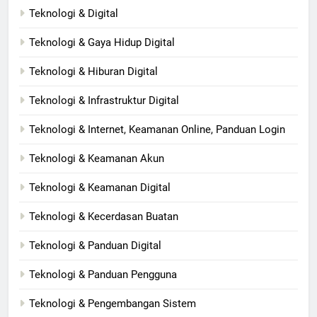
Teknologi & Digital
Teknologi & Gaya Hidup Digital
Teknologi & Hiburan Digital
Teknologi & Infrastruktur Digital
Teknologi & Internet, Keamanan Online, Panduan Login
Teknologi & Keamanan Akun
Teknologi & Keamanan Digital
Teknologi & Kecerdasan Buatan
Teknologi & Panduan Digital
Teknologi & Panduan Pengguna
Teknologi & Pengembangan Sistem