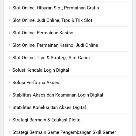
Slot Online, Hiburan Slot, Permainan Gratis
Slot Online, Judi Online, Tips & Trik Slot
Slot Online, Permainan Kasino
Slot Online, Permainan Kasino, Judi Online
Slot Online, Tips & Strategi, Slot Gacor
Solusi Kendala Login Digital
Solusi Performa Akses
Stabilitas Akses dan Keamanan Login Digital
Stabilitas Koneksi dan Akses Digital
Strategi Bermain & Edukasi Digital
Strategi Bermain Game Pengembangan Skill Gamer