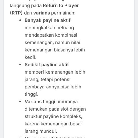
langsung pada
Return to Player
(RTP)
dan
varians
permainan:
Banyak payline aktif
meningkatkan peluang
mendapatkan kombinasi
kemenangan, namun nilai
kemenangan biasanya lebih
kecil.
Sedikit payline aktif
memberi kemenangan lebih
jarang, tetapi potensi
pembayarannya bisa lebih
tinggi.
Varians tinggi
umumnya
ditemukan pada slot dengan
struktur payline kompleks,
karena kemenangan besar
jarang muncul.