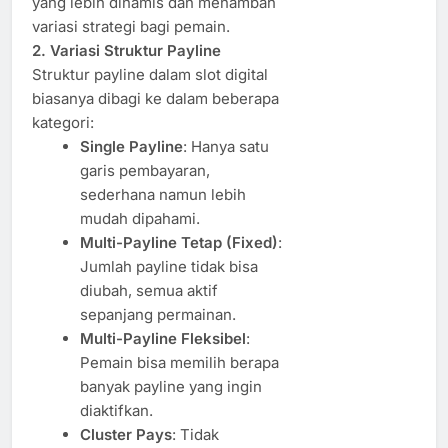
yang lebih dinamis dan menambah
variasi strategi bagi pemain.
2. Variasi Struktur Payline
Struktur payline dalam slot digital
biasanya dibagi ke dalam beberapa
kategori:
Single Payline
: Hanya satu
garis pembayaran,
sederhana namun lebih
mudah dipahami.
Multi-Payline Tetap (Fixed)
:
Jumlah payline tidak bisa
diubah, semua aktif
sepanjang permainan.
Multi-Payline Fleksibel
:
Pemain bisa memilih berapa
banyak payline yang ingin
diaktifkan.
Cluster Pays
: Tidak