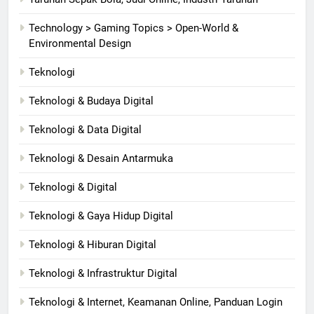
Technology > Gaming Topics > Open-World &
Environmental Design
Teknologi
Teknologi & Budaya Digital
Teknologi & Data Digital
Teknologi & Desain Antarmuka
Teknologi & Digital
Teknologi & Gaya Hidup Digital
Teknologi & Hiburan Digital
Teknologi & Infrastruktur Digital
Teknologi & Internet, Keamanan Online, Panduan Login