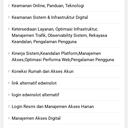
Keamanan Online, Panduan, Teknologi
Keamanan Sistem & Infrastruktur Digital
Ketersediaan Layanan, Optimasi Infrastruktur,
Manajemen Trafik, Observability Sistem, Rekayasa
Keandalan, Pengalaman Pengguna
Kinerja Sistem,Keandalan Platform,Manajemen
Akses,Optimasi Performa Web,Pengalaman Pengguna
Koneksi Rumah dan Akses Akun
link alternatif edwinslot
login edwinslot alternatif
Login Resmi dan Manajemen Akses Harian
Manajemen Akses Digital