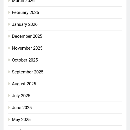
March 2026
February 2026
January 2026
December 2025
November 2025
October 2025
September 2025
August 2025
July 2025
June 2025
May 2025