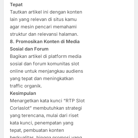
Tepat
Tautkan artikel ini dengan konten
lain yang relevan di situs kamu
agar mesin pencari memahami
struktur dan relevansi halaman.
8. Promosikan Konten di Media
Sosial dan Forum
Bagikan artikel di platform media
sosial dan forum komunitas slot
online untuk menjangkau audiens
yang tepat dan meningkatkan
traffic organik.
Kesimpulan
Menargetkan kata kunci “RTP Slot
Corlaslot” membutuhkan strategi
yang terencana, mulai dari riset
kata kunci, penempatan yang
tepat, pembuatan konten
berkualitas, hingga promosi yang