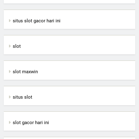
situs slot gacor hari ini
slot
slot maxwin
situs slot
slot gacor hari ini