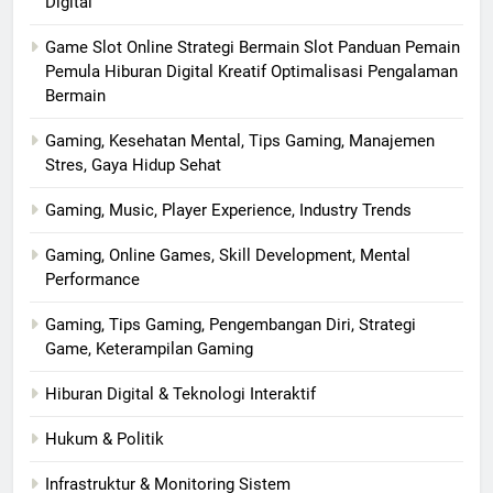
Digital
Game Slot Online Strategi Bermain Slot Panduan Pemain
Pemula Hiburan Digital Kreatif Optimalisasi Pengalaman
Bermain
Gaming, Kesehatan Mental, Tips Gaming, Manajemen
Stres, Gaya Hidup Sehat
Gaming, Music, Player Experience, Industry Trends
Gaming, Online Games, Skill Development, Mental
Performance
Gaming, Tips Gaming, Pengembangan Diri, Strategi
Game, Keterampilan Gaming
Hiburan Digital & Teknologi Interaktif
Hukum & Politik
Infrastruktur & Monitoring Sistem