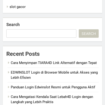
slot gacor
Search
SEARCH
Recent Posts
Cara Menyimpan TIARA4D Link Alternatif dengan Tepat
EDWINSLOT Login di Browser Mobile untuk Akses yang
Lebih Efisien
Panduan Login Edwinslot Resmi untuk Pengguna Aktif
Cara Mengatasi Kendala Saat Lebah4D Login dengan
Langkah yang Lebih Praktis