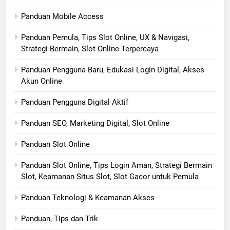
Panduan Mobile Access
Panduan Pemula, Tips Slot Online, UX & Navigasi,
Strategi Bermain, Slot Online Terpercaya
Panduan Pengguna Baru, Edukasi Login Digital, Akses
Akun Online
Panduan Pengguna Digital Aktif
Panduan SEO, Marketing Digital, Slot Online
Panduan Slot Online
Panduan Slot Online, Tips Login Aman, Strategi Bermain
Slot, Keamanan Situs Slot, Slot Gacor untuk Pemula
Panduan Teknologi & Keamanan Akses
Panduan, Tips dan Trik