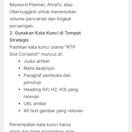
Keyword Planner, Ahrefs, atau
Ubersuggest untuk menemukan
volume pencarian dan tingkat
persaingan.
2. Gunakan Kata Kunci di Tempat
Strategis
Pastikan kata kunci utama “RTP
Slot Corlaslot” muncul di:
Judul artikel
Meta deskripsi
Paragraf pembuka dan
penutup
Heading (H1, H2, H3) yang
relevan
URL artikel
Alt text gambar yang relevan
Penempatan kata kunci harus
alami dan tidak berlebihan agar