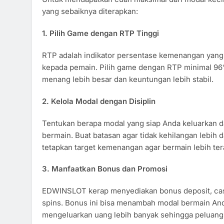
yang sebaiknya diterapkan:
1. Pilih Game dengan RTP Tinggi
RTP adalah indikator persentase kemenangan yang
kepada pemain. Pilih game dengan RTP minimal 96
menang lebih besar dan keuntungan lebih stabil.
2. Kelola Modal dengan Disiplin
Tentukan berapa modal yang siap Anda keluarkan d
bermain. Buat batasan agar tidak kehilangan lebih
tetapkan target kemenangan agar bermain lebih ter
3. Manfaatkan Bonus dan Promosi
EDWINSLOT kerap menyediakan bonus deposit, cas
spins. Bonus ini bisa menambah modal bermain And
mengeluarkan uang lebih banyak sehingga peluang