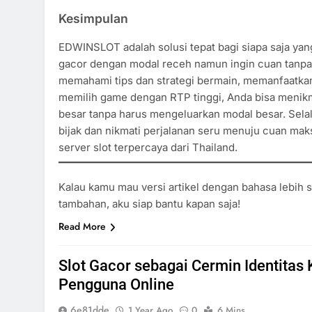
Kesimpulan
EDWINSLOT adalah solusi tepat bagi siapa saja yang
gacor dengan modal receh namun ingin cuan tanpa
memahami tips dan strategi bermain, memanfaatkan
memilih game dengan RTP tinggi, Anda bisa menik
besar tanpa harus mengeluarkan modal besar. Sel
bijak dan nikmati perjalanan seru menuju cuan ma
server slot terpercaya dari Thailand.
Kalau kamu mau versi artikel dengan bahasa lebih sa
tambahan, aku siap bantu kapan saja!
Read More
Slot Gacor sebagai Cermin Identitas 
Pengguna Online
6e81dde
1 Year Ago
0
6 Mins