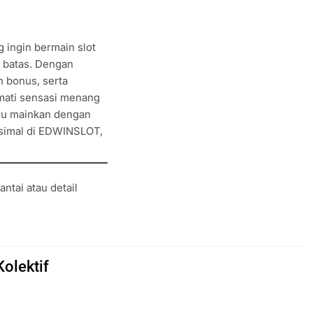
 ingin bermain slot
 batas. Dengan
 bonus, serta
mati sensasi menang
alu mainkan dengan
ksimal di EDWINSLOT,
ntai atau detail
Kolektif