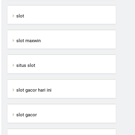
slot
slot maxwin
situs slot
slot gacor hari ini
slot gacor