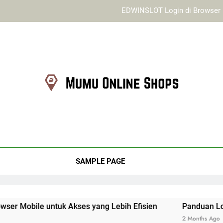
EDWINSLOT Login di Browser M
Panduan Login 
Cara Mengatasi Kendala Saat Lebah4D Log
Cara Menyimpan 
EDWINSLOT Login di Browser M
Panduan Login 
u Online Shops
Produk Terbaik Dengan Harga Bersaing Di Mumu Online Shops.
Cara Mengatasi Kendala Saat Lebah4D Log
SAMPLE PAGE
untuk Akses yang Lebih Efisien
Panduan Login Edwinsl
2 Months Ago