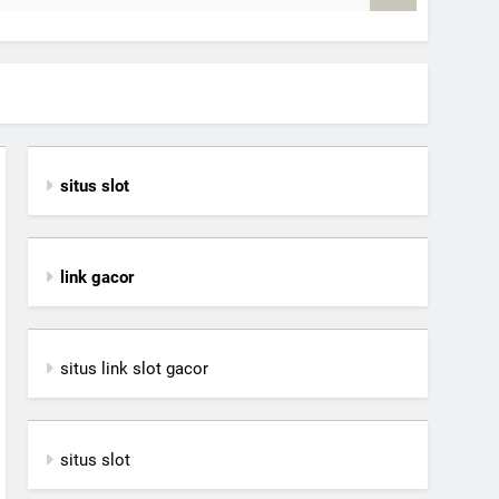
situs slot
link gacor
situs link slot gacor
situs slot