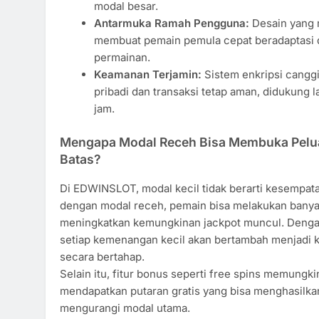
modal besar.
Antarmuka Ramah Pengguna:
Desain yang 
membuat pemain pemula cepat beradaptasi 
permainan.
Keamanan Terjamin:
Sistem enkripsi cangg
pribadi dan transaksi tetap aman, didukung 
jam.
Mengapa Modal Receh Bisa Membuka Pelu
Batas?
Di EDWINSLOT, modal kecil tidak berarti kesempata
dengan modal receh, pemain bisa melakukan banya
meningkatkan kemungkinan jackpot muncul. Dengan 
setiap kemenangan kecil akan bertambah menjadi 
secara bertahap.
Selain itu, fitur bonus seperti free spins memungk
mendapatkan putaran gratis yang bisa menghasilk
mengurangi modal utama.