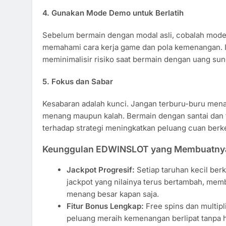
4. Gunakan Mode Demo untuk Berlatih
Sebelum bermain dengan modal asli, cobalah mod
memahami cara kerja game dan pola kemenangan. 
meminimalisir risiko saat bermain dengan uang su
5. Fokus dan Sabar
Kesabaran adalah kunci. Jangan terburu-buru mena
menang maupun kalah. Bermain dengan santai dan t
terhadap strategi meningkatkan peluang cuan berke
Keunggulan EDWINSLOT yang Membuatnya
Jackpot Progresif:
Setiap taruhan kecil berk
jackpot yang nilainya terus bertambah, me
menang besar kapan saja.
Fitur Bonus Lengkap:
Free spins dan multip
peluang meraih kemenangan berlipat tanpa 