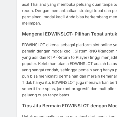
asal Thailand yang membuka peluang cuan tanpa b
receh. Dengan memanfaatkan strategi tepat dan p
permainan, modal kecil Anda bisa berkembang men
melimpah.
Mengenal EDWINSLOT: Pilihan Tepat untu
EDWINSLOT dikenal sebagai platform slot online y
pemain dengan modal kecil. Sistem RNG (Random 
yang adil dan RTP (Return to Player) tinggi menjadik
populer. Kelebihan utama EDWINSLOT adalah batas
yang sangat rendah, sehingga pemain yang hanya 
pun bisa menikmati permainan dan meraih kemena
Tidak hanya itu, EDWINSLOT juga menawarkan berb
seperti free spins, jackpot progresif, dan multipl
peluang cuan tanpa batas.
Tips Jitu Bermain EDWINSLOT dengan Mod
Untuk mendapatkan cuan maksimal dari modal kecil