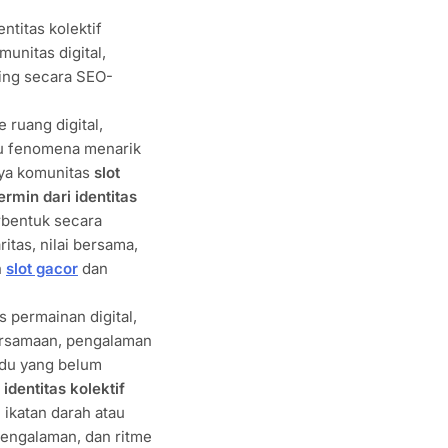
ntitas kolektif
unitas digital,
ring secara SEO-
 ruang digital,
tu fenomena menarik
ya komunitas
slot
ermin dari identitas
rbentuk secara
itas, nilai bersama,
n
slot gacor
dan
s permainan digital,
bersamaan, pengalaman
idu yang belum
i
identitas kolektif
ikatan darah atau
 pengalaman, dan ritme