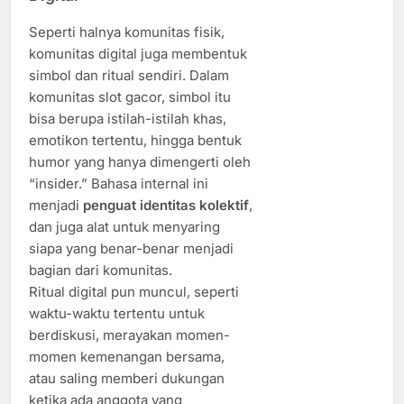
Seperti halnya komunitas fisik,
komunitas digital juga membentuk
simbol dan ritual sendiri. Dalam
komunitas slot gacor, simbol itu
bisa berupa istilah-istilah khas,
emotikon tertentu, hingga bentuk
humor yang hanya dimengerti oleh
“insider.” Bahasa internal ini
menjadi
penguat identitas kolektif
,
dan juga alat untuk menyaring
siapa yang benar-benar menjadi
bagian dari komunitas.
Ritual digital pun muncul, seperti
waktu-waktu tertentu untuk
berdiskusi, merayakan momen-
momen kemenangan bersama,
atau saling memberi dukungan
ketika ada anggota yang