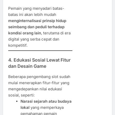
Pemain yang menyadari batas-
batas ini akan lebih mudah
menginternalisasi prinsip hidup
seimbang dan peduli terhadap
kondisi orang lain
, terutama di era
digital yang serba cepat dan
kompetitif.
4.
Edukasi Sosial Lewat Fitur
dan Desain Game
Beberapa pengembang slot sudah
mulai menerapkan fitur-fitur yang
mengedepankan nilai edukasi
sosial, seperti:
Narasi sejarah atau budaya
lokal
yang memperkaya
pemahaman pemain