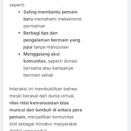
seperti:
Saling membantu pemain
baru
memahami mekanisme
permainan
Berbagi tips dan
pengalaman bermain yang
jujur
tanpa manipulasi
Menggalang aksi
komunitas
, seperti donasi
bersama atau kampanye
bermain sehat
Interaksi ini membuktikan bahwa
meski berasal dari dunia virtual,
nilai-nilai kemanusiaan bisa
muncul dan tumbuh di antara para
pemain
, menjadikan komunitas
slot sebagai miniatur masyarakat
digital yang peduli.