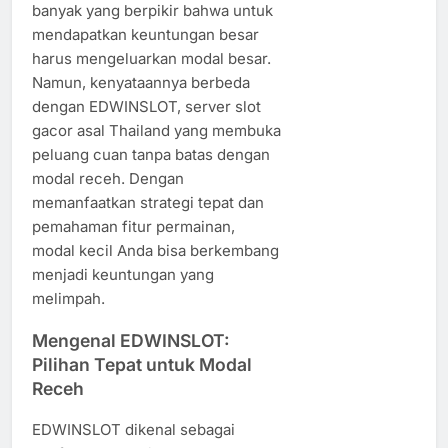
banyak yang berpikir bahwa untuk
mendapatkan keuntungan besar
harus mengeluarkan modal besar.
Namun, kenyataannya berbeda
dengan EDWINSLOT, server slot
gacor asal Thailand yang membuka
peluang cuan tanpa batas dengan
modal receh. Dengan
memanfaatkan strategi tepat dan
pemahaman fitur permainan,
modal kecil Anda bisa berkembang
menjadi keuntungan yang
melimpah.
Mengenal EDWINSLOT:
Pilihan Tepat untuk Modal
Receh
EDWINSLOT dikenal sebagai