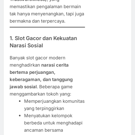
memastikan pengalaman bermain
tak hanya menyenangkan, tapi juga
bermakna dan terpercaya.
1.
Slot Gacor dan Kekuatan
Narasi Sosial
Banyak slot gacor modern
menghadirkan
narasi cerita
bertema perjuangan,
keberagaman, dan tanggung
jawab sosial
. Beberapa game
menggambarkan tokoh yang:
Memperjuangkan komunitas
yang terpinggirkan
Menyatukan kelompok
berbeda untuk menghadapi
ancaman bersama