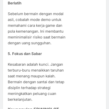
Berlatih
Sebelum bermain dengan modal
asli, cobalah mode demo untuk
memahami cara kerja game dan
pola kemenangan. Ini membantu
meminimalisir risiko saat bermain
dengan uang sungguhan.
5. Fokus dan Sabar
Kesabaran adalah kunci. Jangan
terburu-buru menaikkan taruhan
saat menang maupun kalah.
Bermain dengan santai dan tetap
disiplin terhadap strategi
meningkatkan peluang cuan
berkelanjutan.