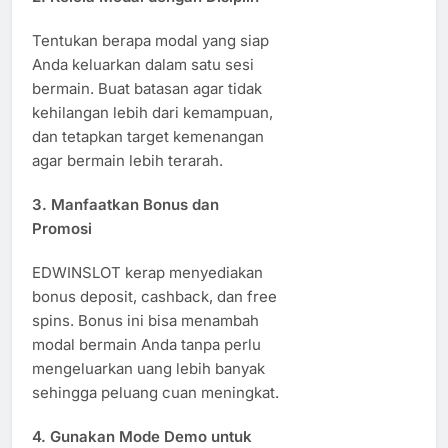
Tentukan berapa modal yang siap
Anda keluarkan dalam satu sesi
bermain. Buat batasan agar tidak
kehilangan lebih dari kemampuan,
dan tetapkan target kemenangan
agar bermain lebih terarah.
3. Manfaatkan Bonus dan
Promosi
EDWINSLOT kerap menyediakan
bonus deposit, cashback, dan free
spins. Bonus ini bisa menambah
modal bermain Anda tanpa perlu
mengeluarkan uang lebih banyak
sehingga peluang cuan meningkat.
4. Gunakan Mode Demo untuk