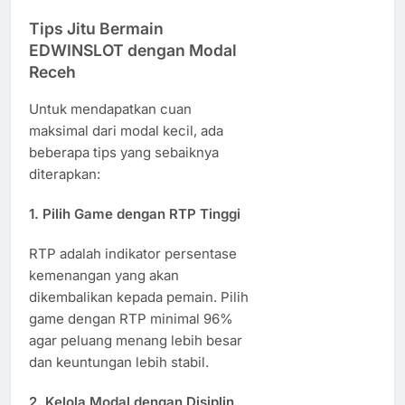
Tips Jitu Bermain
EDWINSLOT dengan Modal
Receh
Untuk mendapatkan cuan
maksimal dari modal kecil, ada
beberapa tips yang sebaiknya
diterapkan:
1. Pilih Game dengan RTP Tinggi
RTP adalah indikator persentase
kemenangan yang akan
dikembalikan kepada pemain. Pilih
game dengan RTP minimal 96%
agar peluang menang lebih besar
dan keuntungan lebih stabil.
2. Kelola Modal dengan Disiplin