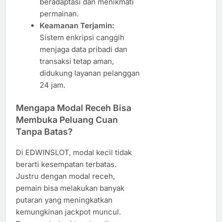
beradaptasi dan menikmati
permainan.
Keamanan Terjamin:
Sistem enkripsi canggih
menjaga data pribadi dan
transaksi tetap aman,
didukung layanan pelanggan
24 jam.
Mengapa Modal Receh Bisa
Membuka Peluang Cuan
Tanpa Batas?
Di EDWINSLOT, modal kecil tidak
berarti kesempatan terbatas.
Justru dengan modal receh,
pemain bisa melakukan banyak
putaran yang meningkatkan
kemungkinan jackpot muncul.