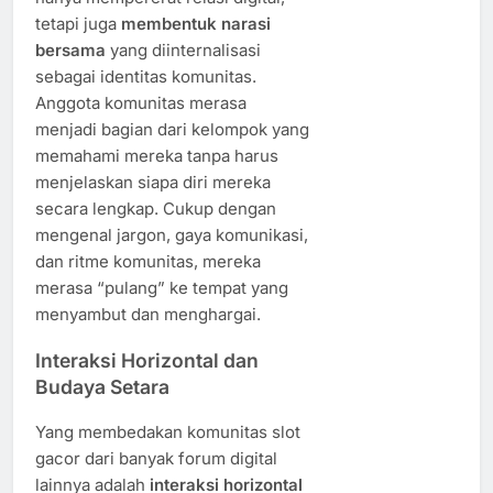
tetapi juga
membentuk narasi
bersama
yang diinternalisasi
sebagai identitas komunitas.
Anggota komunitas merasa
menjadi bagian dari kelompok yang
memahami mereka tanpa harus
menjelaskan siapa diri mereka
secara lengkap. Cukup dengan
mengenal jargon, gaya komunikasi,
dan ritme komunitas, mereka
merasa “pulang” ke tempat yang
menyambut dan menghargai.
Interaksi Horizontal dan
Budaya Setara
Yang membedakan komunitas slot
gacor dari banyak forum digital
lainnya adalah
interaksi horizontal