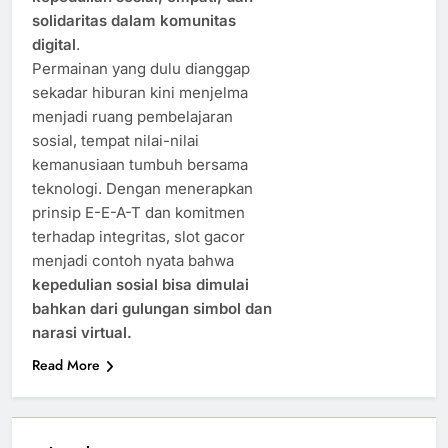
solidaritas dalam komunitas
digital
.
Permainan yang dulu dianggap
sekadar hiburan kini menjelma
menjadi ruang pembelajaran
sosial, tempat nilai-nilai
kemanusiaan tumbuh bersama
teknologi. Dengan menerapkan
prinsip E-E-A-T dan komitmen
terhadap integritas, slot gacor
menjadi contoh nyata bahwa
kepedulian sosial bisa dimulai
bahkan dari gulungan simbol dan
narasi virtual.
Read More