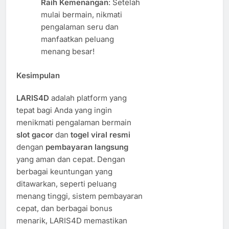
Raih Kemenangan
: Setelah
mulai bermain, nikmati
pengalaman seru dan
manfaatkan peluang
menang besar!
Kesimpulan
LARIS4D
adalah platform yang
tepat bagi Anda yang ingin
menikmati pengalaman bermain
slot gacor
dan
togel viral resmi
dengan
pembayaran langsung
yang aman dan cepat. Dengan
berbagai keuntungan yang
ditawarkan, seperti peluang
menang tinggi, sistem pembayaran
cepat, dan berbagai bonus
menarik, LARIS4D memastikan