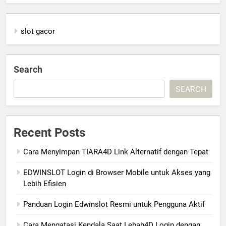
slot gacor
Search
SEARCH
Recent Posts
Cara Menyimpan TIARA4D Link Alternatif dengan Tepat
EDWINSLOT Login di Browser Mobile untuk Akses yang
Lebih Efisien
Panduan Login Edwinslot Resmi untuk Pengguna Aktif
Cara Mengatasi Kendala Saat Lebah4D Login dengan