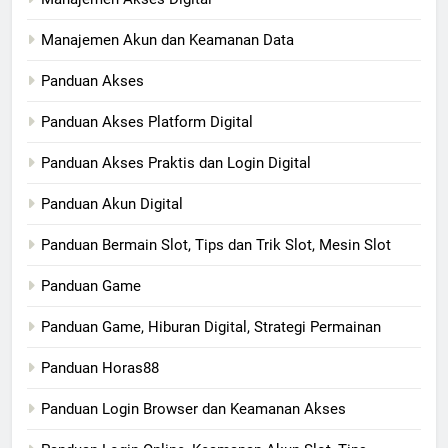
Manajemen Akun dan Keamanan Data
Panduan Akses
Panduan Akses Platform Digital
Panduan Akses Praktis dan Login Digital
Panduan Akun Digital
Panduan Bermain Slot, Tips dan Trik Slot, Mesin Slot
Panduan Game
Panduan Game, Hiburan Digital, Strategi Permainan
Panduan Horas88
Panduan Login Browser dan Keamanan Akses