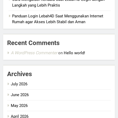
Langkah yang Lebih Praktis
Panduan Login Lebah4D Saat Menggunakan Internet
Rumah agar Akses Lebih Stabil dan Aman
Recent Comments
A WordPress Commenter
on
Hello world!
Archives
July 2026
June 2026
May 2026
April 2026