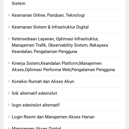
Sistem
Keamanan Online, Panduan, Teknologi
Keamanan Sistem & Infrastruktur Digital
Ketersediaan Layanan, Optimasi Infrastruktur,
Manajemen Trafik, Observability Sistem, Rekayasa
Keandalan, Pengalaman Pengguna
Kinerja Sistem,Keandalan Platform,Manajemen
Akses,Optimasi Performa Web,Pengalaman Pengguna
Koneksi Rumah dan Akses Akun
link alternatif edwinslot
login edwinslot alternatif
Login Resmi dan Manajemen Akses Harian
Manajemen Akses Digital