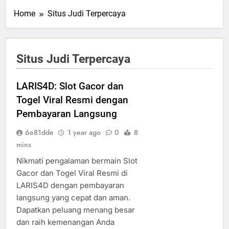
Home
Situs Judi Terpercaya
Situs Judi Terpercaya
LARIS4D: Slot Gacor dan
Togel Viral Resmi dengan
Pembayaran Langsung
6e81dde
1 year ago
0
8
mins
Nikmati pengalaman bermain Slot
Gacor dan Togel Viral Resmi di
LARIS4D dengan pembayaran
langsung yang cepat dan aman.
Dapatkan peluang menang besar
dan raih kemenangan Anda