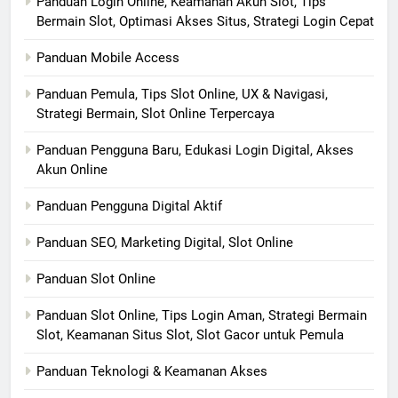
Panduan Login Online, Keamanan Akun Slot, Tips
Bermain Slot, Optimasi Akses Situs, Strategi Login Cepat
Panduan Mobile Access
Panduan Pemula, Tips Slot Online, UX & Navigasi,
Strategi Bermain, Slot Online Terpercaya
Panduan Pengguna Baru, Edukasi Login Digital, Akses
Akun Online
Panduan Pengguna Digital Aktif
Panduan SEO, Marketing Digital, Slot Online
Panduan Slot Online
Panduan Slot Online, Tips Login Aman, Strategi Bermain
Slot, Keamanan Situs Slot, Slot Gacor untuk Pemula
Panduan Teknologi & Keamanan Akses