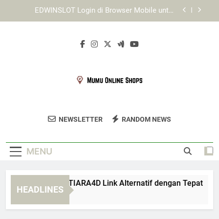
Skip
Panduan Login Edwinslot Resmi untuk Pengguna
to
Aktif
content
Cara Mengatasi Kendala Saat Lebah4D Login
dengan Langkah yang Lebih Praktis
Cara Menyimpan TIARA4D Link Alternatif dengan
Tepat
EDWINSLOT Login di Browser Mobile untuk
Akses yang Lebih Efisien
Panduan Login Edwinslot Resmi untuk Pengguna
Aktif
Mumu Online
Dapatkan Produk Terbaik Dengan Harga
Cara Mengatasi Kendala Saat Lebah4D Login
NEWSLETTER
RANDOM NEWS
Shops
dengan Langkah yang Lebih Praktis
Bersaing Di Mumu Online Shops.
MENU
ra Menyimpan TIARA4D Link Alternatif dengan Tepat
E
HEADLINES
Weeks Ago
1 