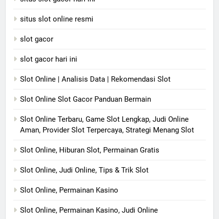
situs slot online resmi
slot gacor
slot gacor hari ini
Slot Online | Analisis Data | Rekomendasi Slot
Slot Online Slot Gacor Panduan Bermain
Slot Online Terbaru, Game Slot Lengkap, Judi Online
Aman, Provider Slot Terpercaya, Strategi Menang Slot
Slot Online, Hiburan Slot, Permainan Gratis
Slot Online, Judi Online, Tips & Trik Slot
Slot Online, Permainan Kasino
Slot Online, Permainan Kasino, Judi Online