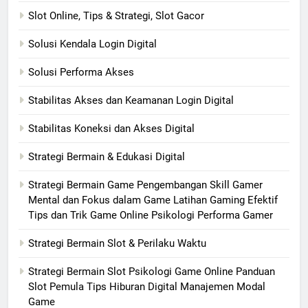
Slot Online, Tips & Strategi, Slot Gacor
Solusi Kendala Login Digital
Solusi Performa Akses
Stabilitas Akses dan Keamanan Login Digital
Stabilitas Koneksi dan Akses Digital
Strategi Bermain & Edukasi Digital
Strategi Bermain Game Pengembangan Skill Gamer
Mental dan Fokus dalam Game Latihan Gaming Efektif
Tips dan Trik Game Online Psikologi Performa Gamer
Strategi Bermain Slot & Perilaku Waktu
Strategi Bermain Slot Psikologi Game Online Panduan
Slot Pemula Tips Hiburan Digital Manajemen Modal
Game