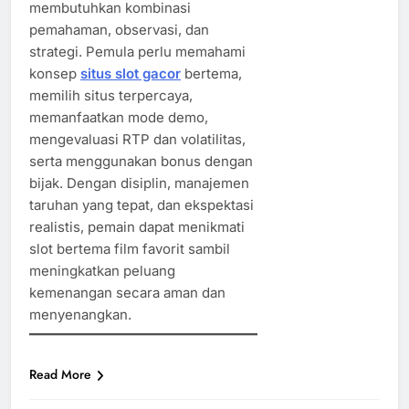
membutuhkan kombinasi
pemahaman, observasi, dan
strategi. Pemula perlu memahami
konsep
situs slot gacor
bertema,
memilih situs terpercaya,
memanfaatkan mode demo,
mengevaluasi RTP dan volatilitas,
serta menggunakan bonus dengan
bijak. Dengan disiplin, manajemen
taruhan yang tepat, dan ekspektasi
realistis, pemain dapat menikmati
slot bertema film favorit sambil
meningkatkan peluang
kemenangan secara aman dan
menyenangkan.
Read More