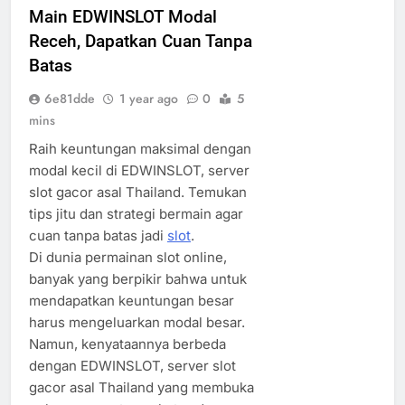
Main EDWINSLOT Modal
Receh, Dapatkan Cuan Tanpa
Batas
6e81dde
1 year ago
0
5
mins
Raih keuntungan maksimal dengan
modal kecil di EDWINSLOT, server
slot gacor asal Thailand. Temukan
tips jitu dan strategi bermain agar
cuan tanpa batas jadi
slot
.
Di dunia permainan slot online,
banyak yang berpikir bahwa untuk
mendapatkan keuntungan besar
harus mengeluarkan modal besar.
Namun, kenyataannya berbeda
dengan EDWINSLOT, server slot
gacor asal Thailand yang membuka