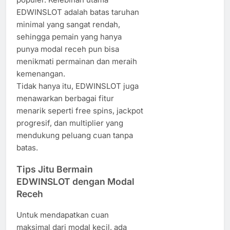
EDWINSLOT adalah batas taruhan
minimal yang sangat rendah,
sehingga pemain yang hanya
punya modal receh pun bisa
menikmati permainan dan meraih
kemenangan.
Tidak hanya itu, EDWINSLOT juga
menawarkan berbagai fitur
menarik seperti free spins, jackpot
progresif, dan multiplier yang
mendukung peluang cuan tanpa
batas.
Tips Jitu Bermain
EDWINSLOT dengan Modal
Receh
Untuk mendapatkan cuan
maksimal dari modal kecil, ada