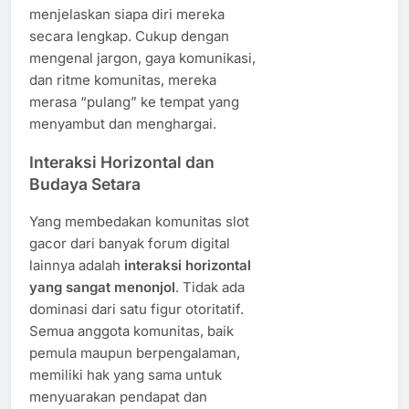
menjelaskan siapa diri mereka
secara lengkap. Cukup dengan
mengenal jargon, gaya komunikasi,
dan ritme komunitas, mereka
merasa “pulang” ke tempat yang
menyambut dan menghargai.
Interaksi Horizontal dan
Budaya Setara
Yang membedakan komunitas slot
gacor dari banyak forum digital
lainnya adalah
interaksi horizontal
yang sangat menonjol
. Tidak ada
dominasi dari satu figur otoritatif.
Semua anggota komunitas, baik
pemula maupun berpengalaman,
memiliki hak yang sama untuk
menyuarakan pendapat dan