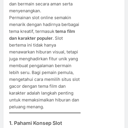
dan bermain secara aman serta
menyenangkan.
Permainan slot online semakin
menarik dengan hadirnya berbagai
tema kreatif, termasuk
tema film
dan karakter populer
. Slot
bertema ini tidak hanya
menawarkan hiburan visual, tetapi
juga menghadirkan fitur unik yang
membuat pengalaman bermain
lebih seru. Bagi pemain pemula,
mengetahui cara memilih situs slot
gacor dengan tema film dan
karakter adalah langkah penting
untuk memaksimalkan hiburan dan
peluang menang.
1. Pahami Konsep Slot