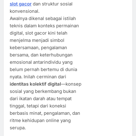
slot gacor
dan struktur sosial
konvensional.
Awalnya dikenal sebagai istilah
teknis dalam konteks permainan
digital, slot gacor kini telah
menjelma menjadi simbol
kebersamaan, pengalaman
bersama, dan keterhubungan
emosional antarindividu yang
belum pernah bertemu di dunia
nyata. Inilah cerminan dari
identitas kolektif digital
—konsep
sosial yang berkembang bukan
dari ikatan darah atau tempat
tinggal, tetapi dari koneksi
berbasis minat, pengalaman, dan
ritme kehidupan online yang
serupa.