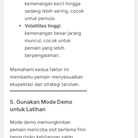
kemenangan kecil hingga
sedang lebih sering, cocok
untuk pemula.
Volatilitas tinggi:
kemenangan besar jarang
muncul, cocok untuk
pemain yang lebih
berpengalaman.
Memahami kedua faktor ini
membantu pemain menyesuaikan
ekspektasi dan strategi taruhan.
5. Gunakan Mode Demo
untuk Latihan
Mode demo memungkinkan
pemain mencoba slot bertema film
tanpa risiko kehilangan saldo.