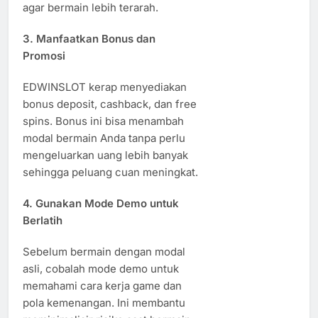
agar bermain lebih terarah.
3. Manfaatkan Bonus dan
Promosi
EDWINSLOT kerap menyediakan
bonus deposit, cashback, dan free
spins. Bonus ini bisa menambah
modal bermain Anda tanpa perlu
mengeluarkan uang lebih banyak
sehingga peluang cuan meningkat.
4. Gunakan Mode Demo untuk
Berlatih
Sebelum bermain dengan modal
asli, cobalah mode demo untuk
memahami cara kerja game dan
pola kemenangan. Ini membantu