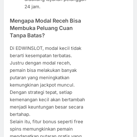
24 jam.
Mengapa Modal Receh Bisa
Membuka Peluang Cuan
Tanpa Batas?
Di EDWINSLOT, modal kecil tidak
berarti kesempatan terbatas.
Justru dengan modal receh,
pemain bisa melakukan banyak
putaran yang meningkatkan
kemungkinan jackpot muncul.
Dengan strategi tepat, setiap
kemenangan kecil akan bertambah
menjadi keuntungan besar secara
bertahap.
Selain itu, fitur bonus seperti free
spins memungkinkan pemain
mendapatkan putaran gratis yang