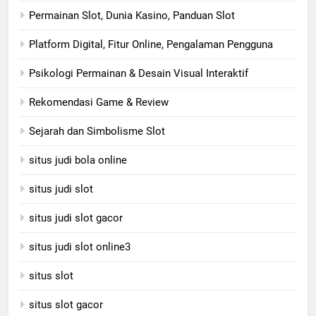
Permainan Slot, Dunia Kasino, Panduan Slot
Platform Digital, Fitur Online, Pengalaman Pengguna
Psikologi Permainan & Desain Visual Interaktif
Rekomendasi Game & Review
Sejarah dan Simbolisme Slot
situs judi bola online
situs judi slot
situs judi slot gacor
situs judi slot online3
situs slot
situs slot gacor