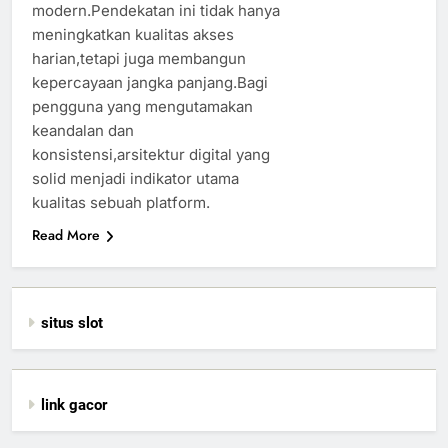
modern.Pendekatan ini tidak hanya
meningkatkan kualitas akses
harian,tetapi juga membangun
kepercayaan jangka panjang.Bagi
pengguna yang mengutamakan
keandalan dan
konsistensi,arsitektur digital yang
solid menjadi indikator utama
kualitas sebuah platform.
Read More
situs slot
link gacor