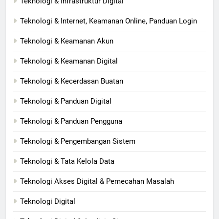
Teknologi & Infrastruktur Digital
Teknologi & Internet, Keamanan Online, Panduan Login
Teknologi & Keamanan Akun
Teknologi & Keamanan Digital
Teknologi & Kecerdasan Buatan
Teknologi & Panduan Digital
Teknologi & Panduan Pengguna
Teknologi & Pengembangan Sistem
Teknologi & Tata Kelola Data
Teknologi Akses Digital & Pemecahan Masalah
Teknologi Digital