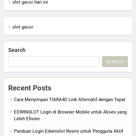
slot gacor hari ini
slot gacor
Search
SEARCH
Recent Posts
Cara Menyimpan TIARA4D Link Alternatif dengan Tepat
EDWINSLOT Login di Browser Mobile untuk Akses yang
Lebih Efisien
Panduan Login Edwinslot Resmi untuk Pengguna Aktif