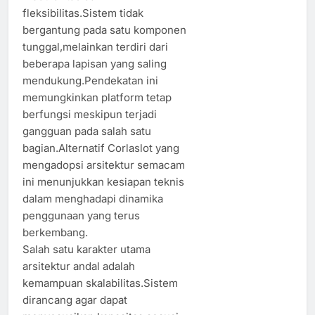
fleksibilitas.Sistem tidak
bergantung pada satu komponen
tunggal,melainkan terdiri dari
beberapa lapisan yang saling
mendukung.Pendekatan ini
memungkinkan platform tetap
berfungsi meskipun terjadi
gangguan pada salah satu
bagian.Alternatif Corlaslot yang
mengadopsi arsitektur semacam
ini menunjukkan kesiapan teknis
dalam menghadapi dinamika
penggunaan yang terus
berkembang.
Salah satu karakter utama
arsitektur andal adalah
kemampuan skalabilitas.Sistem
dirancang agar dapat