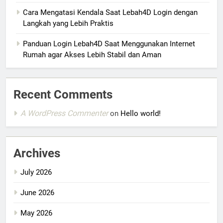
Cara Mengatasi Kendala Saat Lebah4D Login dengan
Langkah yang Lebih Praktis
Panduan Login Lebah4D Saat Menggunakan Internet
Rumah agar Akses Lebih Stabil dan Aman
Recent Comments
A WordPress Commenter
on
Hello world!
Archives
July 2026
June 2026
May 2026