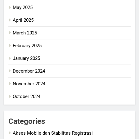
May 2025
April 2025
March 2025
February 2025
January 2025
December 2024
November 2024
October 2024
Categories
Akses Mobile dan Stabilitas Registrasi