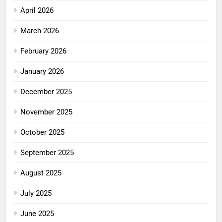
April 2026
March 2026
February 2026
January 2026
December 2025
November 2025
October 2025
September 2025
August 2025
July 2025
June 2025