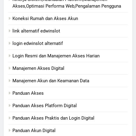
Akses,Optimasi Performa Web,Pengalaman Pengguna
Koneksi Rumah dan Akses Akun
link alternatif edwinslot
login edwinslot alternatif
Login Resmi dan Manajemen Akses Harian
Manajemen Akses Digital
Manajemen Akun dan Keamanan Data
Panduan Akses
Panduan Akses Platform Digital
Panduan Akses Praktis dan Login Digital
Panduan Akun Digital