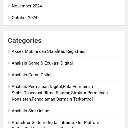
November 2024
October 2024
Categories
Akses Mobile dan Stabilitas Registrasi
Analisis Game & Edukasi Digital
Analisis Game Online
Analisis Permainan Digital,Pola Permainan
Stabil,Observasi Ritme Putaran,Struktur Permainan
Konsisten,Pengalaman Bermain Terkontrol
Analisis Slot Online
Arsitektur Sistem Digital,Infrastruktur Platform