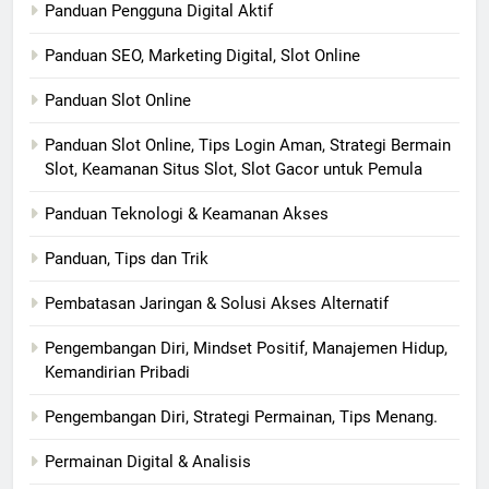
Panduan Pengguna Digital Aktif
Panduan SEO, Marketing Digital, Slot Online
Panduan Slot Online
Panduan Slot Online, Tips Login Aman, Strategi Bermain
Slot, Keamanan Situs Slot, Slot Gacor untuk Pemula
Panduan Teknologi & Keamanan Akses
Panduan, Tips dan Trik
Pembatasan Jaringan & Solusi Akses Alternatif
Pengembangan Diri, Mindset Positif, Manajemen Hidup,
Kemandirian Pribadi
Pengembangan Diri, Strategi Permainan, Tips Menang.
Permainan Digital & Analisis