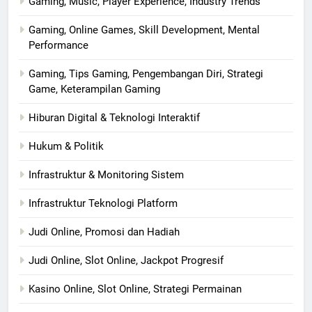
Gaming, Music, Player Experience, Industry Trends
Gaming, Online Games, Skill Development, Mental
Performance
Gaming, Tips Gaming, Pengembangan Diri, Strategi
Game, Keterampilan Gaming
Hiburan Digital & Teknologi Interaktif
Hukum & Politik
Infrastruktur & Monitoring Sistem
Infrastruktur Teknologi Platform
Judi Online, Promosi dan Hadiah
Judi Online, Slot Online, Jackpot Progresif
Kasino Online, Slot Online, Strategi Permainan