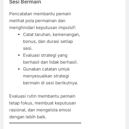
Sesi Bermain
Pencatatan membantu pemain
melihat pola permainan dan
menghindari keputusan impulsif:
Catat taruhan, kemenangan,
bonus, dan durasi setiap
sesi.
Evaluasi strategi yang
berhasil dan tidak berhasil.
Gunakan catatan untuk
menyesuaikan strategi
bermain di sesi berikutnya.
Evaluasi rutin membantu pemain
tetap fokus, membuat keputusan
rasional, dan mengelola emosi
dengan lebih baik.