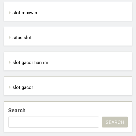
slot maxwin
situs slot
slot gacor hari ini
slot gacor
Search
SEARCH