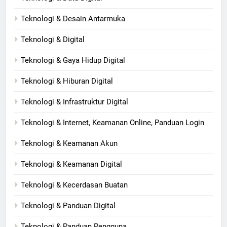
Teknologi & Desain Antarmuka
Teknologi & Digital
Teknologi & Gaya Hidup Digital
Teknologi & Hiburan Digital
Teknologi & Infrastruktur Digital
Teknologi & Internet, Keamanan Online, Panduan Login
Teknologi & Keamanan Akun
Teknologi & Keamanan Digital
Teknologi & Kecerdasan Buatan
Teknologi & Panduan Digital
Teknologi & Panduan Pengguna