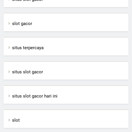
slot gacor
situs terpercaya
situs slot gacor
situs slot gacor hari ini
slot