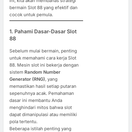
ini, kita akan membahas strategi
bermain Slot 88 yang efektif dan
cocok untuk pemula.
1. Pahami Dasar-Dasar Slot
88
Sebelum mulai bermain, penting
untuk memahami cara kerja Slot
88. Mesin slot ini bekerja dengan
sistem
Random Number
Generator (RNG)
, yang
memastikan hasil setiap putaran
sepenuhnya acak. Pemahaman
dasar ini membantu Anda
menghindari mitos bahwa slot
dapat dimanipulasi atau memiliki
pola tertentu.
Beberapa istilah penting yang