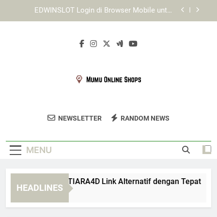
Skip
Panduan Login Edwinslot Resmi untuk Pengguna
to
Aktif
content
Cara Mengatasi Kendala Saat Lebah4D Login
dengan Langkah yang Lebih Praktis
Cara Menyimpan TIARA4D Link Alternatif dengan
Tepat
EDWINSLOT Login di Browser Mobile untuk
Akses yang Lebih Efisien
Panduan Login Edwinslot Resmi untuk Pengguna
Aktif
Mumu Online
Dapatkan Produk Terbaik Dengan Harga
Cara Mengatasi Kendala Saat Lebah4D Login
NEWSLETTER
RANDOM NEWS
Shops
dengan Langkah yang Lebih Praktis
Bersaing Di Mumu Online Shops.
MENU
ra Menyimpan TIARA4D Link Alternatif dengan Tepat
E
HEADLINES
Month Ago
1 