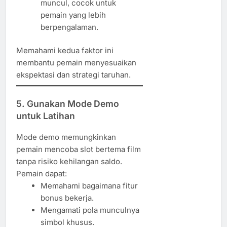
muncul, cocok untuk
pemain yang lebih
berpengalaman.
Memahami kedua faktor ini
membantu pemain menyesuaikan
ekspektasi dan strategi taruhan.
5. Gunakan Mode Demo
untuk Latihan
Mode demo memungkinkan
pemain mencoba slot bertema film
tanpa risiko kehilangan saldo.
Pemain dapat:
Memahami bagaimana fitur
bonus bekerja.
Mengamati pola munculnya
simbol khusus.