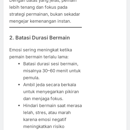
Dengan batas yang jelas, pemain
lebih tenang dan fokus pada
strategi permainan, bukan sekadar
mengejar kemenangan instan.
2. Batasi Durasi Bermain
Emosi sering meningkat ketika
pemain bermain terlalu lama:
Batasi durasi sesi bermain,
misalnya 30–60 menit untuk
pemula.
Ambil jeda secara berkala
untuk menyegarkan pikiran
dan menjaga fokus.
Hindari bermain saat merasa
lelah, stres, atau marah
karena emosi negatif
meningkatkan risiko