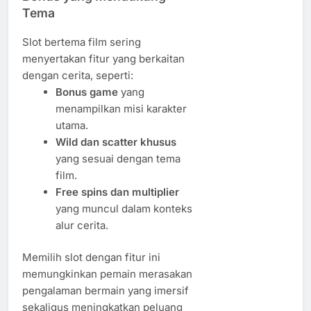
Tema
Slot bertema film sering
menyertakan fitur yang berkaitan
dengan cerita, seperti:
Bonus game
yang
menampilkan misi karakter
utama.
Wild dan scatter khusus
yang sesuai dengan tema
film.
Free spins dan multiplier
yang muncul dalam konteks
alur cerita.
Memilih slot dengan fitur ini
memungkinkan pemain merasakan
pengalaman bermain yang imersif
sekaligus meningkatkan peluang