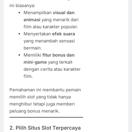
ini biasanya:
Menampilkan
visual dan
animasi
yang menarik dari
film atau karakter populer.
Menyertakan
efek suara
yang menambah sensasi
bermain.
Memiliki
fitur bonus dan
mini-game
yang terkait
dengan cerita atau karakter
film.
Pemahaman ini membantu pemain
memilih slot yang tidak hanya
menghibur tetapi juga memberi
peluang bonus menarik.
2. Pilih Situs Slot Terpercaya