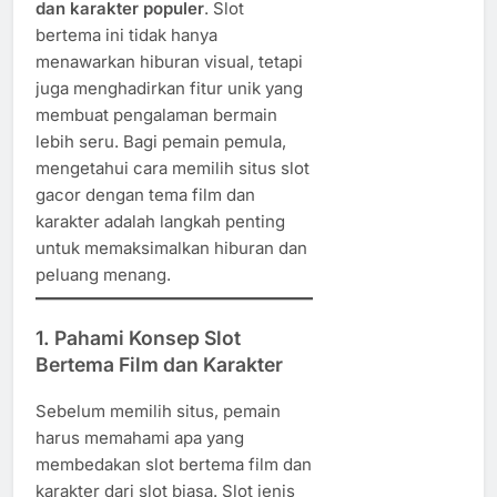
dan karakter populer
. Slot
bertema ini tidak hanya
menawarkan hiburan visual, tetapi
juga menghadirkan fitur unik yang
membuat pengalaman bermain
lebih seru. Bagi pemain pemula,
mengetahui cara memilih situs slot
gacor dengan tema film dan
karakter adalah langkah penting
untuk memaksimalkan hiburan dan
peluang menang.
1. Pahami Konsep Slot
Bertema Film dan Karakter
Sebelum memilih situs, pemain
harus memahami apa yang
membedakan slot bertema film dan
karakter dari slot biasa. Slot jenis