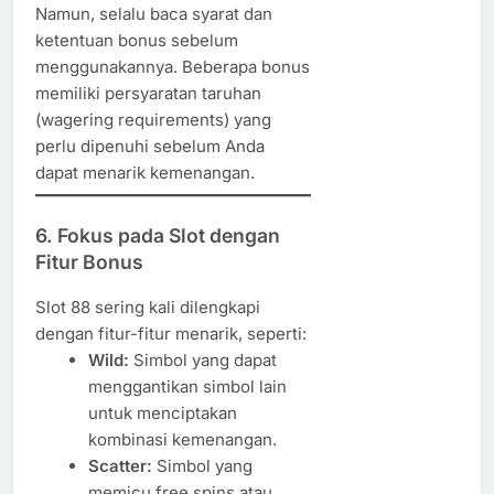
Namun, selalu baca syarat dan
ketentuan bonus sebelum
menggunakannya. Beberapa bonus
memiliki persyaratan taruhan
(wagering requirements) yang
perlu dipenuhi sebelum Anda
dapat menarik kemenangan.
6. Fokus pada Slot dengan
Fitur Bonus
Slot 88 sering kali dilengkapi
dengan fitur-fitur menarik, seperti:
Wild:
Simbol yang dapat
menggantikan simbol lain
untuk menciptakan
kombinasi kemenangan.
Scatter:
Simbol yang
memicu free spins atau