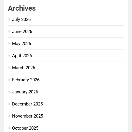
Archives
July 2026
June 2026
May 2026
April 2026
March 2026
February 2026
January 2026
December 2025
November 2025
October 2025