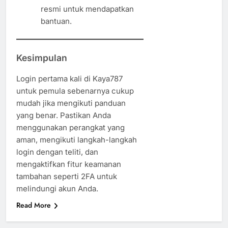
resmi untuk mendapatkan
bantuan.
Kesimpulan
Login pertama kali di Kaya787
untuk pemula sebenarnya cukup
mudah jika mengikuti panduan
yang benar. Pastikan Anda
menggunakan perangkat yang
aman, mengikuti langkah-langkah
login dengan teliti, dan
mengaktifkan fitur keamanan
tambahan seperti 2FA untuk
melindungi akun Anda.
Read More