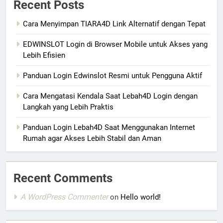
Recent Posts
Cara Menyimpan TIARA4D Link Alternatif dengan Tepat
EDWINSLOT Login di Browser Mobile untuk Akses yang
Lebih Efisien
Panduan Login Edwinslot Resmi untuk Pengguna Aktif
Cara Mengatasi Kendala Saat Lebah4D Login dengan
Langkah yang Lebih Praktis
Panduan Login Lebah4D Saat Menggunakan Internet
Rumah agar Akses Lebih Stabil dan Aman
Recent Comments
A WordPress Commenter
on
Hello world!