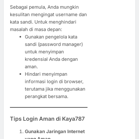
Sebagai pemula, Anda mungkin
kesulitan mengingat username dan
kata sandi. Untuk menghindari
masalah di masa depan:
Gunakan pengelola kata
sandi (password manager)
untuk menyimpan
kredensial Anda dengan
aman.
Hindari menyimpan
informasi login di browser,
terutama jika menggunakan
perangkat bersama.
Tips Login Aman di Kaya787
Gunakan Jaringan Internet
yang Aman