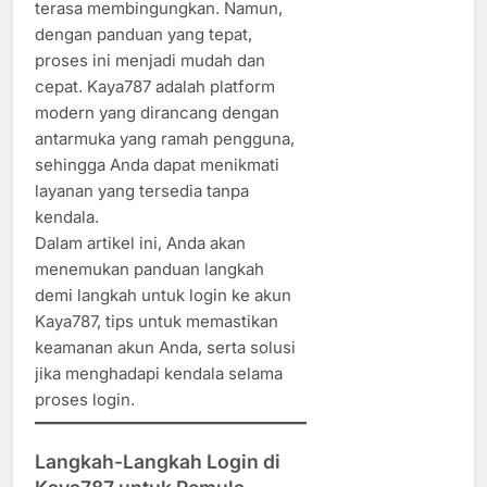
terasa membingungkan. Namun,
dengan panduan yang tepat,
proses ini menjadi mudah dan
cepat. Kaya787 adalah platform
modern yang dirancang dengan
antarmuka yang ramah pengguna,
sehingga Anda dapat menikmati
layanan yang tersedia tanpa
kendala.
Dalam artikel ini, Anda akan
menemukan panduan langkah
demi langkah untuk login ke akun
Kaya787, tips untuk memastikan
keamanan akun Anda, serta solusi
jika menghadapi kendala selama
proses login.
Langkah-Langkah Login di