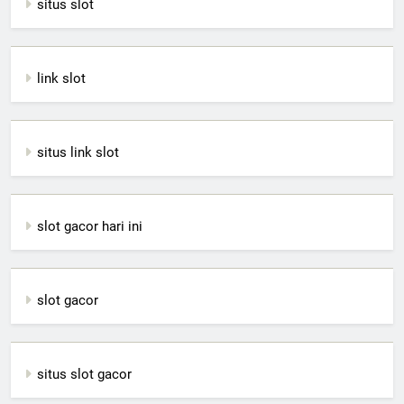
situs slot
link slot
situs link slot
slot gacor hari ini
slot gacor
situs slot gacor