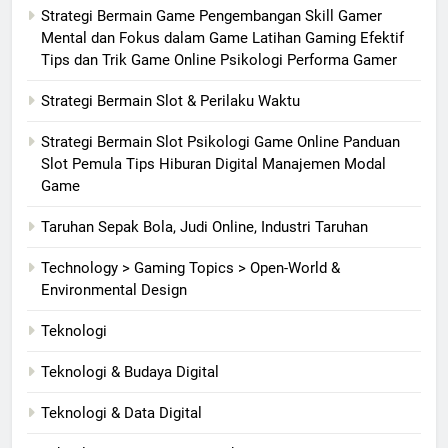
Strategi Bermain Game Pengembangan Skill Gamer
Mental dan Fokus dalam Game Latihan Gaming Efektif
Tips dan Trik Game Online Psikologi Performa Gamer
Strategi Bermain Slot & Perilaku Waktu
Strategi Bermain Slot Psikologi Game Online Panduan
Slot Pemula Tips Hiburan Digital Manajemen Modal
Game
Taruhan Sepak Bola, Judi Online, Industri Taruhan
Technology > Gaming Topics > Open-World &
Environmental Design
Teknologi
Teknologi & Budaya Digital
Teknologi & Data Digital