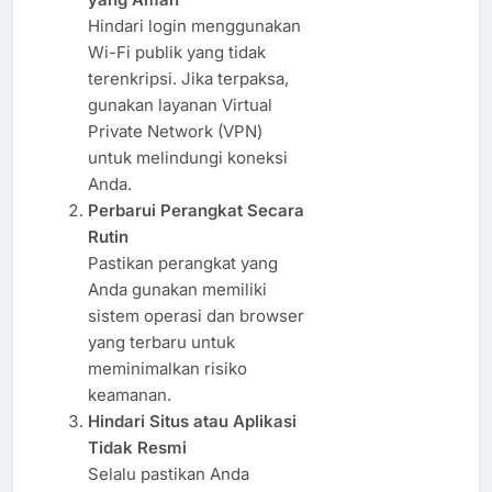
Hindari login menggunakan
Wi-Fi publik yang tidak
terenkripsi. Jika terpaksa,
gunakan layanan Virtual
Private Network (VPN)
untuk melindungi koneksi
Anda.
Perbarui Perangkat Secara
Rutin
Pastikan perangkat yang
Anda gunakan memiliki
sistem operasi dan browser
yang terbaru untuk
meminimalkan risiko
keamanan.
Hindari Situs atau Aplikasi
Tidak Resmi
Selalu pastikan Anda