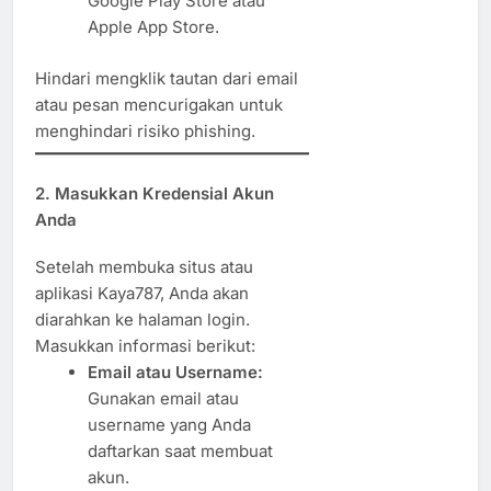
Google Play Store atau
Apple App Store.
Hindari mengklik tautan dari email
atau pesan mencurigakan untuk
menghindari risiko phishing.
2. Masukkan Kredensial Akun
Anda
Setelah membuka situs atau
aplikasi Kaya787, Anda akan
diarahkan ke halaman login.
Masukkan informasi berikut:
Email atau Username:
Gunakan email atau
username yang Anda
daftarkan saat membuat
akun.