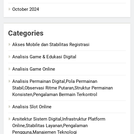
October 2024
Categories
Akses Mobile dan Stabilitas Registrasi
Analisis Game & Edukasi Digital
Analisis Game Online
Analisis Permainan Digital,Pola Permainan
Stabil,Observasi Ritme Putaran,Struktur Permainan
Konsisten,Pengalaman Bermain Terkontrol
Analisis Slot Online
Arsitektur Sistem Digital,Infrastruktur Platform
Online,Stabilitas Layanan,Pengalaman
Pengguna,Manajemen Teknologi