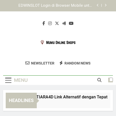
Skip
Panduan Login Edwinslot Resmi untuk Pengguna
to
Aktif
content
Cara Mengatasi Kendala Saat Lebah4D Login
dengan Langkah yang Lebih Praktis
Cara Menyimpan TIARA4D Link Alternatif dengan
Tepat
EDWINSLOT Login di Browser Mobile untuk
Akses yang Lebih Efisien
Panduan Login Edwinslot Resmi untuk Pengguna
Aktif
Mumu Online
Dapatkan Produk Terbaik Dengan Harga
Cara Mengatasi Kendala Saat Lebah4D Login
NEWSLETTER
RANDOM NEWS
Shops
dengan Langkah yang Lebih Praktis
Bersaing Di Mumu Online Shops.
MENU
ara Menyimpan TIARA4D Link Alternatif dengan Tepat
E
HEADLINES
Weeks Ago
1