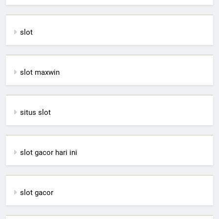
slot
slot maxwin
situs slot
slot gacor hari ini
slot gacor