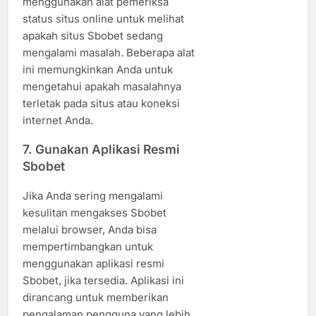
menggunakan alat pemeriksa
status situs online untuk melihat
apakah situs Sbobet sedang
mengalami masalah. Beberapa alat
ini memungkinkan Anda untuk
mengetahui apakah masalahnya
terletak pada situs atau koneksi
internet Anda.
7.
Gunakan Aplikasi Resmi
Sbobet
Jika Anda sering mengalami
kesulitan mengakses Sbobet
melalui browser, Anda bisa
mempertimbangkan untuk
menggunakan aplikasi resmi
Sbobet, jika tersedia. Aplikasi ini
dirancang untuk memberikan
pengalaman pengguna yang lebih