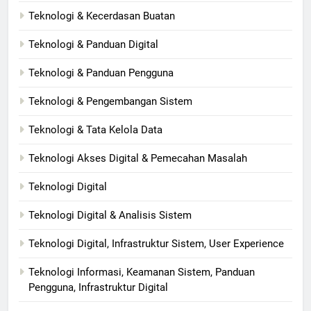
Teknologi & Kecerdasan Buatan
Teknologi & Panduan Digital
Teknologi & Panduan Pengguna
Teknologi & Pengembangan Sistem
Teknologi & Tata Kelola Data
Teknologi Akses Digital & Pemecahan Masalah
Teknologi Digital
Teknologi Digital & Analisis Sistem
Teknologi Digital, Infrastruktur Sistem, User Experience
Teknologi Informasi, Keamanan Sistem, Panduan
Pengguna, Infrastruktur Digital