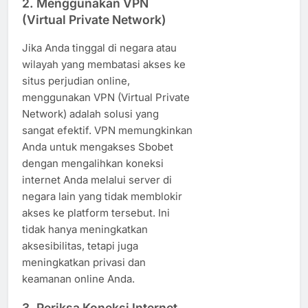
2.
Menggunakan VPN
(Virtual Private Network)
Jika Anda tinggal di negara atau
wilayah yang membatasi akses ke
situs perjudian online,
menggunakan VPN (Virtual Private
Network) adalah solusi yang
sangat efektif. VPN memungkinkan
Anda untuk mengakses Sbobet
dengan mengalihkan koneksi
internet Anda melalui server di
negara lain yang tidak memblokir
akses ke platform tersebut. Ini
tidak hanya meningkatkan
aksesibilitas, tetapi juga
meningkatkan privasi dan
keamanan online Anda.
3.
Periksa Koneksi Internet