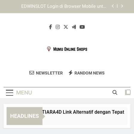
Skip
Panduan Login Edwinslot Resmi untuk Pengguna
to
Aktif
content
Cara Mengatasi Kendala Saat Lebah4D Login
dengan Langkah yang Lebih Praktis
Cara Menyimpan TIARA4D Link Alternatif dengan
Tepat
EDWINSLOT Login di Browser Mobile untuk
Akses yang Lebih Efisien
Panduan Login Edwinslot Resmi untuk Pengguna
Aktif
Mumu Online
Dapatkan Produk Terbaik Dengan Harga
Cara Mengatasi Kendala Saat Lebah4D Login
NEWSLETTER
RANDOM NEWS
Shops
dengan Langkah yang Lebih Praktis
Bersaing Di Mumu Online Shops.
MENU
ra Menyimpan TIARA4D Link Alternatif dengan Tepat
E
HEADLINES
Month Ago
2 