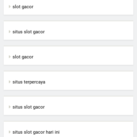
slot gacor
situs slot gacor
slot gacor
situs terpercaya
situs slot gacor
situs slot gacor hari ini