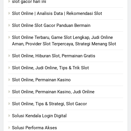
slot gacor hari ini
Slot Online | Analisis Data | Rekomendasi Slot
Slot Online Slot Gacor Panduan Bermain
Slot Online Terbaru, Game Slot Lengkap, Judi Online
Aman, Provider Slot Terpercaya, Strategi Menang Slot
Slot Online, Hiburan Slot, Permainan Gratis
Slot Online, Judi Online, Tips & Trik Slot
Slot Online, Permainan Kasino
Slot Online, Permainan Kasino, Judi Online
Slot Online, Tips & Strategi, Slot Gacor
Solusi Kendala Login Digital
Solusi Performa Akses