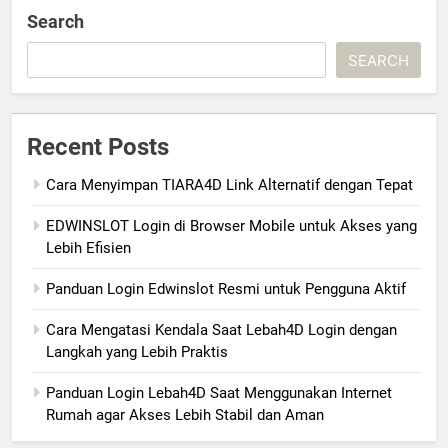
Search
SEARCH
Recent Posts
Cara Menyimpan TIARA4D Link Alternatif dengan Tepat
EDWINSLOT Login di Browser Mobile untuk Akses yang
Lebih Efisien
Panduan Login Edwinslot Resmi untuk Pengguna Aktif
Cara Mengatasi Kendala Saat Lebah4D Login dengan
Langkah yang Lebih Praktis
Panduan Login Lebah4D Saat Menggunakan Internet
Rumah agar Akses Lebih Stabil dan Aman