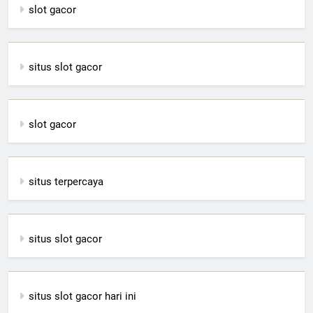
slot gacor
situs slot gacor
slot gacor
situs terpercaya
situs slot gacor
situs slot gacor hari ini