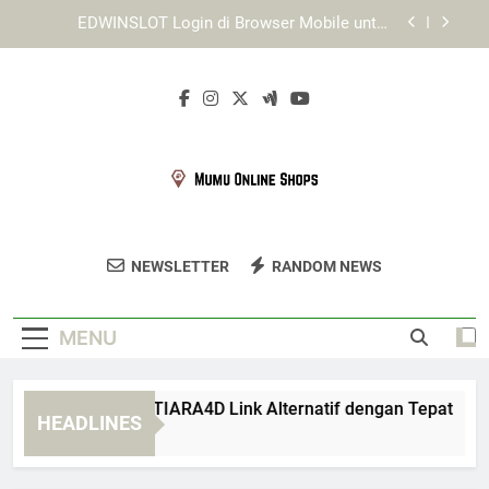
Skip
Panduan Login Edwinslot Resmi untuk Pengguna
to
Aktif
content
Cara Mengatasi Kendala Saat Lebah4D Login
dengan Langkah yang Lebih Praktis
Cara Menyimpan TIARA4D Link Alternatif dengan
Tepat
EDWINSLOT Login di Browser Mobile untuk
Akses yang Lebih Efisien
Panduan Login Edwinslot Resmi untuk Pengguna
Aktif
Mumu Online
Dapatkan Produk Terbaik Dengan Harga
Cara Mengatasi Kendala Saat Lebah4D Login
NEWSLETTER
RANDOM NEWS
Shops
dengan Langkah yang Lebih Praktis
Bersaing Di Mumu Online Shops.
MENU
ra Menyimpan TIARA4D Link Alternatif dengan Tepat
E
HEADLINES
Weeks Ago
1