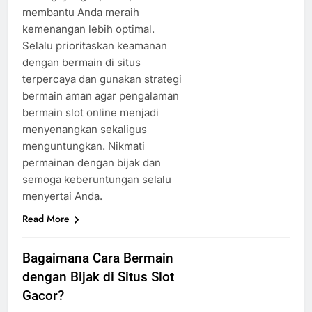
membantu Anda meraih
kemenangan lebih optimal.
Selalu prioritaskan keamanan
dengan bermain di situs
terpercaya dan gunakan strategi
bermain aman agar pengalaman
bermain slot online menjadi
menyenangkan sekaligus
menguntungkan. Nikmati
permainan dengan bijak dan
semoga keberuntungan selalu
menyertai Anda.
Read More
Bagaimana Cara Bermain
dengan Bijak di Situs Slot
Gacor?