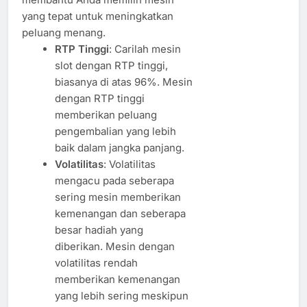
yang tepat untuk meningkatkan
peluang menang.
RTP Tinggi
: Carilah mesin
slot dengan RTP tinggi,
biasanya di atas 96%. Mesin
dengan RTP tinggi
memberikan peluang
pengembalian yang lebih
baik dalam jangka panjang.
Volatilitas
: Volatilitas
mengacu pada seberapa
sering mesin memberikan
kemenangan dan seberapa
besar hadiah yang
diberikan. Mesin dengan
volatilitas rendah
memberikan kemenangan
yang lebih sering meskipun