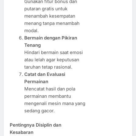
Gunakan fitur bonus dan
putaran gratis untuk
menambah kesempatan
menang tanpa menambah
modal.
Bermain dengan Pikiran
Tenang
Hindari bermain saat emosi
atau lelah agar keputusan
taruhan tetap rasional.
Catat dan Evaluasi
Permainan
Mencatat hasil dan pola
permainan membantu
mengenali mesin mana yang
sedang gacor.
Pentingnya Disiplin dan
Kesabaran