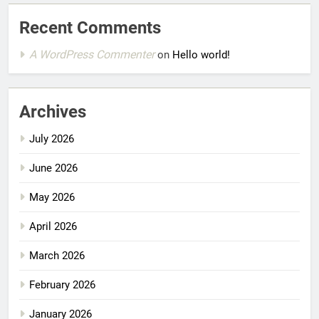
Recent Comments
A WordPress Commenter
on
Hello world!
Archives
July 2026
June 2026
May 2026
April 2026
March 2026
February 2026
January 2026