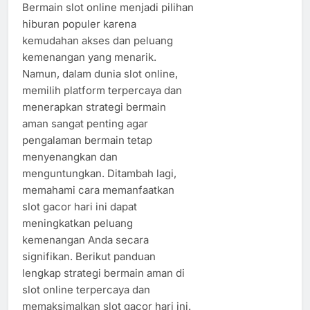
Bermain slot online menjadi pilihan
hiburan populer karena
kemudahan akses dan peluang
kemenangan yang menarik.
Namun, dalam dunia slot online,
memilih platform terpercaya dan
menerapkan strategi bermain
aman sangat penting agar
pengalaman bermain tetap
menyenangkan dan
menguntungkan. Ditambah lagi,
memahami cara memanfaatkan
slot gacor hari ini dapat
meningkatkan peluang
kemenangan Anda secara
signifikan. Berikut panduan
lengkap strategi bermain aman di
slot online terpercaya dan
memaksimalkan slot gacor hari ini.