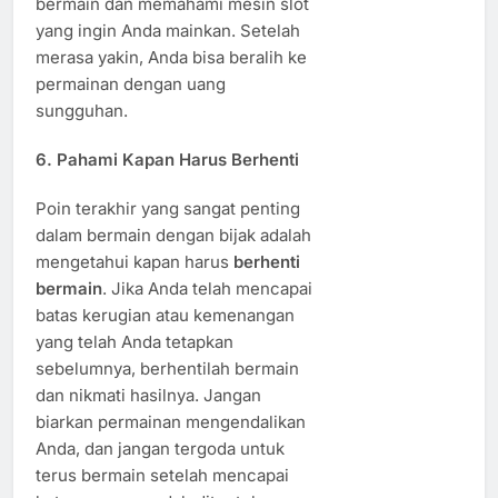
bermain dan memahami mesin slot
yang ingin Anda mainkan. Setelah
merasa yakin, Anda bisa beralih ke
permainan dengan uang
sungguhan.
6.
Pahami Kapan Harus Berhenti
Poin terakhir yang sangat penting
dalam bermain dengan bijak adalah
mengetahui kapan harus
berhenti
bermain
. Jika Anda telah mencapai
batas kerugian atau kemenangan
yang telah Anda tetapkan
sebelumnya, berhentilah bermain
dan nikmati hasilnya. Jangan
biarkan permainan mengendalikan
Anda, dan jangan tergoda untuk
terus bermain setelah mencapai