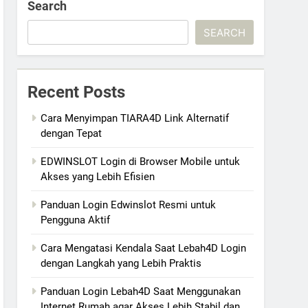
Search
SEARCH
Recent Posts
Cara Menyimpan TIARA4D Link Alternatif
dengan Tepat
EDWINSLOT Login di Browser Mobile untuk
Akses yang Lebih Efisien
Panduan Login Edwinslot Resmi untuk
Pengguna Aktif
Cara Mengatasi Kendala Saat Lebah4D Login
dengan Langkah yang Lebih Praktis
Panduan Login Lebah4D Saat Menggunakan
Internet Rumah agar Akses Lebih Stabil dan