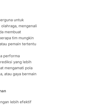
berguna untuk
 olahraga, mengenali
nda membuat
eberapa tim mungkin
atau pemain tertentu
ola performa
diksi yang lebih
at mengamati pola
a, atau gaya bermain
nan
gan lebih efektif