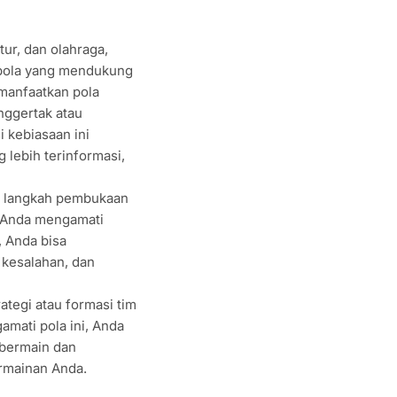
tur, dan olahraga,
pola yang mendukung
manfaatkan pola
nggertak atau
 kebiasaan ini
lebih terinformasi,
am langkah pembukaan
a Anda mengamati
 Anda bisa
 kesalahan, dan
ategi atau formasi tim
amati pola ini, Anda
 bermain dan
rmainan Anda.