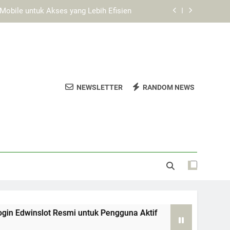
obile untuk Akses yang Lebih Efisien
Edwinslot Resmi untuk Pengguna Aktif
in dengan Langkah yang Lebih Praktis
TIARA4D Link Alternatif dengan Tepat
NEWSLETTER
RANDOM NEWS
obile untuk Akses yang Lebih Efisien
Edwinslot Resmi untuk Pengguna Aktif
in dengan Langkah yang Lebih Praktis
nslot Resmi untuk Pengguna Aktif
Cara Mengatasi Kend
2 Months Ago