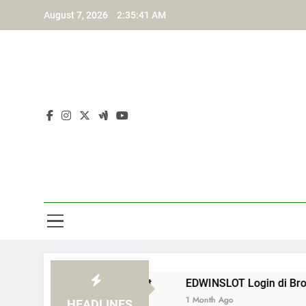
Skip
August 7, 2026
2:35:42 AM
to
content
Mum
Dapatkan 
ernatif dengan Tepat
EDWINSLOT Login di Browser Mobi
1 Month Ago
HEADLINES