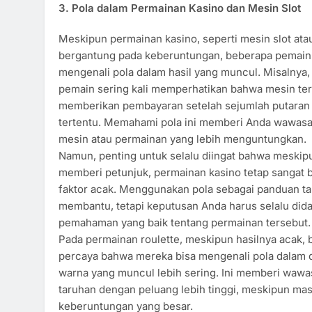
3.
Pola dalam Permainan Kasino dan Mesin Slot
Meskipun permainan kasino, seperti mesin slot atau
bergantung pada keberuntungan, beberapa pemai
mengenali pola dalam hasil yang muncul. Misalnya,
pemain sering kali memperhatikan bahwa mesin tert
memberikan pembayaran setelah sejumlah putaran 
tertentu. Memahami pola ini memberi Anda wawasa
mesin atau permainan yang lebih menguntungkan.
Namun, penting untuk selalu diingat bahwa meskip
memberi petunjuk, permainan kasino tetap sangat 
faktor acak. Menggunakan pola sebagai panduan t
membantu, tetapi keputusan Anda harus selalu did
pemahaman yang baik tentang permainan tersebut.
Pada permainan roulette, meskipun hasilnya acak,
percaya bahwa mereka bisa mengenali pola dalam di
warna yang muncul lebih sering. Ini memberi wawa
taruhan dengan peluang lebih tinggi, meskipun mas
keberuntungan yang besar.