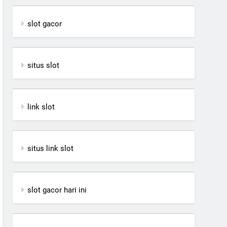
slot gacor
situs slot
link slot
situs link slot
slot gacor hari ini